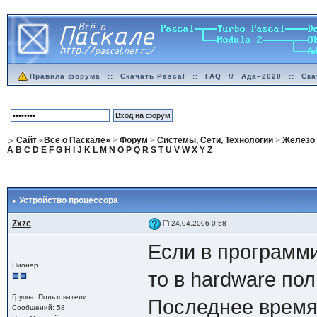
Правила форума
::
Скачать Pascal
::
FAQ
//
Ада–2020
::
Ска
Сайт «Всё о Паскале»
>
Форум
>
Системы, Сети, Технологии
>
Железо
A
B
C
D
E
F
G
H
I
J
K
L
M
N
O
P
Q
R
S
T
U
V
W
X
Y
Z
Устройство процессора
Zxzc
24.04.2006 0:58
Если в программ
Пионер
то в hardware по
Группа: Пользователи
Последнее время 
Сообщений: 58