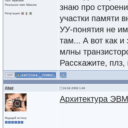
Пол: Мужской
знаю про строени
Реальное имя: Максим
Репутация:
0
участки памяти в
УУ-понятия не им
там... А вот как 
млны транзисторо
Расскажите, плз, 
Altair
24.04.2006 1:40
Архитектура ЭВ
Ищущий истину