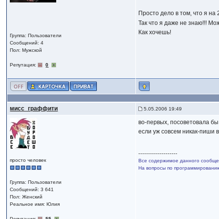
Просто дело в том, что я на 
Так что я даже не знаю!!! Мо
Как хочешь!
Группа: Пользователи
Сообщений: 4
Пол: Мужской
Репутация:
0
мисс_граффити
5.05.2006 19:49
во-первых, посоветовала бы в
если уж совсем никак-пиши в
--------------------
просто человек
Все содержимое данного сообщен
На вопросы по программированию,
Группа: Пользователи
Сообщений: 3 641
Пол: Женский
Реальное имя: Юлия
Репутация:
55