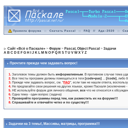
Правила форума
::
Скачать Pascal
::
FAQ
//
Ада–2020
::
Ск
Сайт «Всё о Паскале»
>
Форум
>
Pascal, Object Pascal
>
Задачи
A
B
C
D
E
F
G
H
I
J
K
L
M
N
O
P
Q
R
S
T
U
V
W
X
Y
Z
Прочтите прежде чем задавать вопрос!
1.
Заголовок темы должен быть
информативным
. В противном случае тема уда
2.
Все тексты программ должны помещаться в теги
[code=pas]
...
[/code]
, либо 
3.
Прежде чем задавать вопрос, см. "
FAQ
", если там не нашли ответа, воспольз
4.
Не предлагайте свои решения на других языках, кроме Паскаля (исключение - 
5.
НЕ используйте форум для личного общения,
все
что не относится к обсужде
6.
Одна тема - один вопрос (задача)
7.
Проверяйте программы перед тем, как разместить их на форуме!!!
8.
Спрашивайте и отвечайте четко и по существу!!!
Задачки на 3 темы!
, Массивы, матрицы, программа!!!