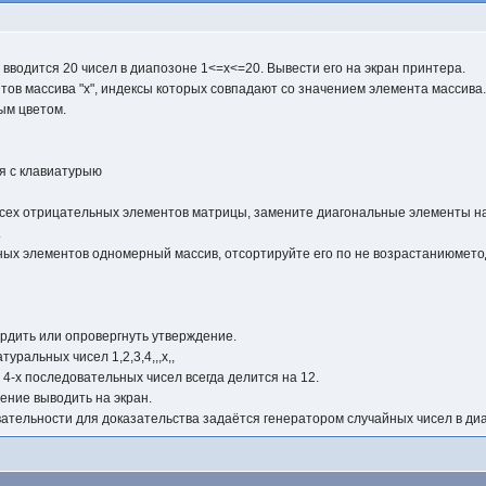
 вводится 20 чисел в диапозоне 1<=x<=20. Вывести его на экран принтера.
тов массива "х", индексы которых совпадают со значением элемента массива.
ным цветом.
я с клавиатурыю
всех отрицательных элементов матрицы, замените диагональные элементы на
.
ных элементов одномерный массив, отсортируйте его по не возрастаниюметод
рдить или опровергнуть утверждение.
уральных чисел 1,2,3,4,,,х,,
4-х последовательных чисел всегда делится на 12.
ение выводить на экран.
ательности для доказательства задаётся генератором случайных чисел в ди