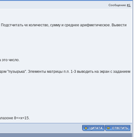
Сообщение
#1
 Подстчитать чх количество, сумму и среднее арифметическое. Вывести
 это число.
ом "пузырька". Элементы матрицы п.п. 1-3 выводить на экран с заданием
апазоне 8<=x<15.