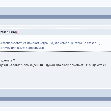
.2006 15:49)
 воспользоваться поиском. (странно, что volvo еще этого не сказал....)
в личку или аську, договоримся.
 сделать!?
ачки на заказ" - это за деньги... Думал, что люди помогают... В общем так!!!