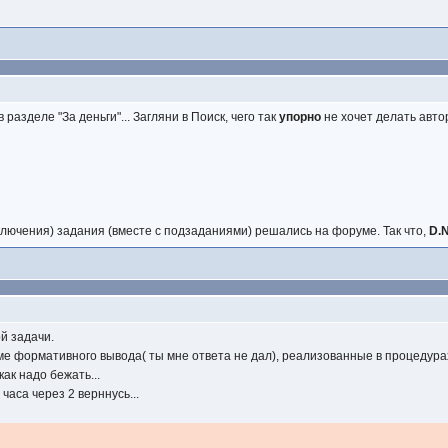
разделе "За деньги"... Загляни в Поиск, чего так
упорно
не хочет делать автор
сключения) задания (вместе с подзаданиями) решались на форуме. Так что,
D.
й задачи.
ме формативного вывода( ты мне ответа не дал), реализованные в процедура
как надо бежать...
часа через 2 верннусь...