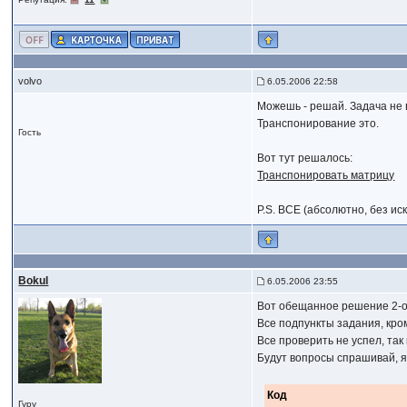
volvo
6.05.2006 22:58
Можешь - решай. Задача не в 
Транспонирование это.
Гость
Вот тут решалось:
Транспонировать матрицу
P.S. ВСЕ (абсолютно, без и
Bokul
6.05.2006 23:55
Вот обещанное решение 2-о
Все подпункты задания, кро
Все проверить не успел, так 
Будут вопросы спрашивай, я 
Код
Гуру