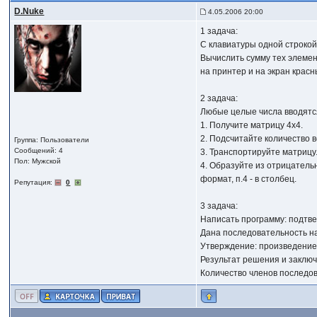
D.Nuke
4.05.2006 20:00
1 задача:
С клавиатуры одной строкой
Вычислить сумму тех элемен
на принтер и на экран крас
2 задача:
Любые целые числа вводятс
1. Получите матрицу 4х4.
2. Подсчитайте количество 
Группа: Пользователи
Сообщений: 4
3. Транспортируйте матрицу
Пол: Мужской
4. Образуйте из отрицатель
формат, п.4 - в столбец.
Репутация:
0
3 задача:
Написать программу: подтве
Дана последовательность нат
Утверждение: произведение 
Результат решения и заключ
Количество членов последов