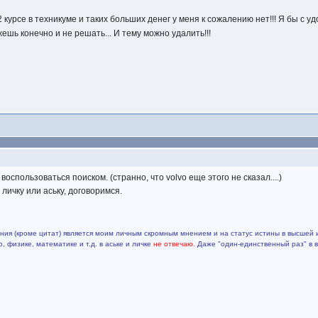
2 курсе в техникуме и таких больших денег у меня к сожалению нет!!! Я бы с у
жешь конечно и не решать... И тему можно удалить!!!
оспользоваться поиском. (странно, что volvo еще этого не сказал....)
 личку или аську, договоримся.
ия (кроме цитат) является моим личным скромным мнением и на статус истины в высшей 
 физике, математике и т.д. в аське и личке
не отвечаю.
Даже "один-единственный раз" в 