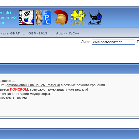
ачать GNAT
::
OEM–2015
::
Ada -> C/C++
Логин
П
ляется ...
быть
опубликованы на нашем PasteBin
в режиме вечного хранения.
уйтесь
ПОИСКОМ
, возможно такую задачу уже решали!
только с согласия модератора).
нию темы - на
PM
!