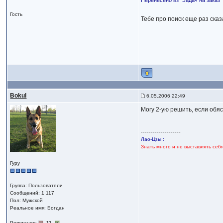
Перенесено из "Задач на заказ"
Гость
Тебе про поиск еще раз сказ
Bokul
6.05.2006 22:49
Могу 2-ую решить, если обяс
--------------------
Лао-Цзы :
Знать много и не выставлять себ
Гуру
Группа: Пользователи
Сообщений: 1 117
Пол: Мужской
Реальное имя: Богдан
Репутация:
11