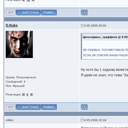
D.Nuke
6.05.2006 20:05
Цитата(мисс_граффити @ 5.05
во-первых, посоветовала бы
если уж совсем никак-пиши 
Ну хотя бы 1 задачку можете
Я даже не знал, что тема "Зад
Группа: Пользователи
Сообщений: 4
Пол: Мужской
Репутация:
0
volvo
6.05.2006 22:18