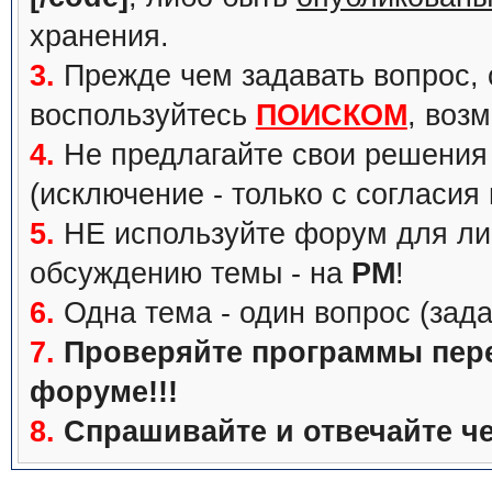
хранения.
3.
Прежде чем задавать вопрос, с
воспользуйтесь
ПОИСКОМ
, воз
4.
Не предлагайте свои решения 
(исключение - только с согласия
5.
НЕ используйте форум для ли
обсуждению темы - на
PM
!
6.
Одна тема - один вопрос (зада
7.
Проверяйте программы перед
форуме!!!
8.
Спрашивайте и отвечайте че