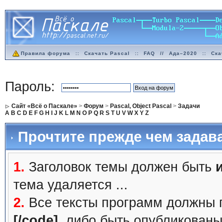
Правила форума
::
Скачать Pascal
::
FAQ
//
Ада–2020
::
Ска
Пароль:
Сайт «Всё о Паскале»
>
Форум
>
Pascal, Object Pascal
>
Задачи
A
B
C
D
E
F
G
H
I
J
K
L
M
N
O
P
Q
R
S
T
U
V
W
X
Y
Z
Прочтите прежде чем задав
1.
Заголовок темы должен быть
тема удаляется ...
2.
Все тексты программ должны 
[/code]
, либо быть
опубликованы