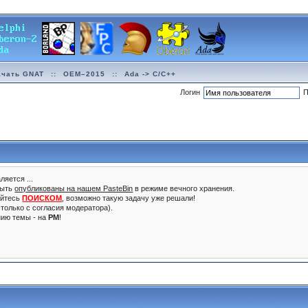
ачать GNAT
::
OEM–2015
::
Ada -> C/C++
Логин
П
ляется ...
быть
опубликованы на нашем PasteBin
в режиме вечного хранения.
уйтесь
ПОИСКОМ
, возможно такую задачу уже решали!
только с согласия модератора).
нию темы - на
PM
!