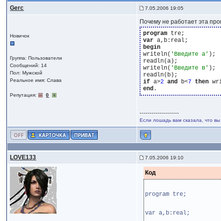
Gerc
7.05.2006 19:05
Почему не работает эта про
program
Новичок
var
begin
writeln(
'Введите а'
);

Группа: Пользователи
readln(a);

Сообщений: 14
writeln(
'Введите в'
);

Пол: Мужской
Реальное имя: Слава
if
 a>
2
and
 b<
7
then
 wr
end
Репутация:
0
--------------------
Если лошадь вам сказала, что вы
LOVE133
7.05.2006 19:10
Код
program tre;
var a,b:real;