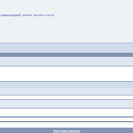
 сумасшедший, значит так оно и есть!
Текстовая версия