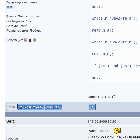
Гарцующая лошадка
begin
Группа: Пользователи
writeln('Введите а');
Сообщений: 107
Пол: Женский
readln(a);
Реальное имя: Любовь
Репутация:
0
writeln('Введите в');
readln(b);
if (a>2) and (b<7) the
end.
может вот так?
Gerc
7.05.2006 19:26
Блин, точно...
Спасибо большое, как всегда
Новичок