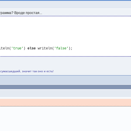
грамма? Вроде простая...
iteln(
'true'
) 
else
 writeln(
'false'
 сумасшедший, значит так оно и есть!