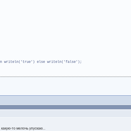
n writeln('true') else writeln('false');
 какую-то мелочь упускаю...