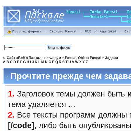
Правила форума
::
Скачать Pascal
::
FAQ
//
Ада–2020
::
Ска
Сайт «Всё о Паскале»
>
Форум
>
Pascal, Object Pascal
>
Задачи
A
B
C
D
E
F
G
H
I
J
K
L
M
N
O
P
Q
R
S
T
U
V
W
X
Y
Z
Прочтите прежде чем задав
1.
Заголовок темы должен быть
тема удаляется ...
2.
Все тексты программ должны 
[/code]
, либо быть
опубликованы