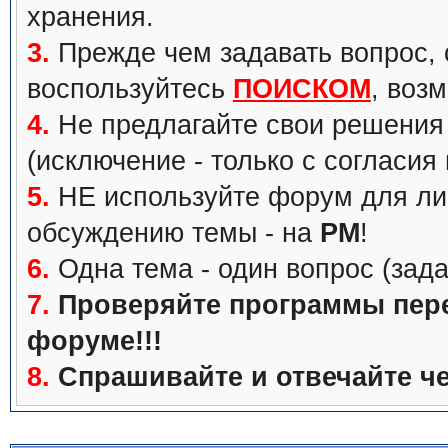
хранения.
3.
Прежде чем задавать вопрос, с
воспользуйтесь
ПОИСКОМ
, воз
4.
Не предлагайте свои решения 
(исключение - только с согласия
5.
НЕ используйте форум для ли
обсуждению темы - на
PM
!
6.
Одна тема - один вопрос (зада
7.
Проверяйте программы перед
форуме!!!
8.
Спрашивайте и отвечайте че