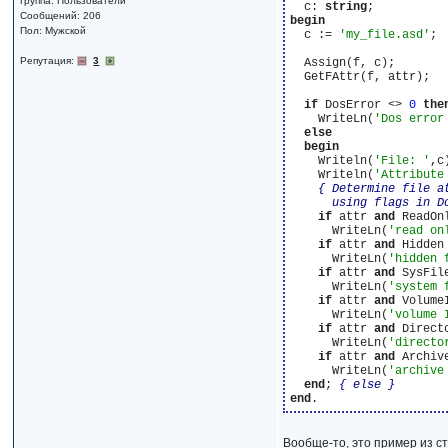
Группа: Пользователи
  c: 
string
Сообщений: 206
begin
Пол: Мужской
  c := 
'my_file.asd'
;

Репутация:
3
  Assign(f, c);

  GetFAttr(f, attr);

if
 DosError <> 
0
the
    WriteLn(
'Dos error
else
begin
    Writeln(
'File: '
,c)
    Writeln(
'Attribute
{ Determine file at
      using flags in D
if
 attr 
and
 ReadOn
      WriteLn(
'read on
if
 attr 
and
 Hidden
      WriteLn(
'hidden 
if
 attr 
and
 SysFil
      WriteLn(
'system 
if
 attr 
and
 Volume
      WriteLn(
'volume 
if
 attr 
and
 Direct
      WriteLn(
'directo
if
 attr 
and
 Archiv
      WriteLn(
'archive
end
; 
{ else }
end
Вообще-то, это пример из с