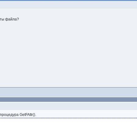
уты файла?
процедура GetFAttr().