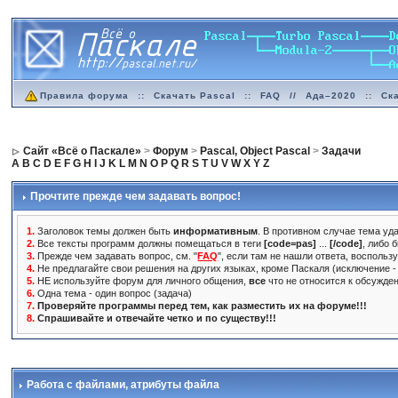
Правила форума
::
Скачать Pascal
::
FAQ
//
Ада–2020
::
Ск
Сайт «Всё о Паскале»
>
Форум
>
Pascal, Object Pascal
>
Задачи
A
B
C
D
E
F
G
H
I
J
K
L
M
N
O
P
Q
R
S
T
U
V
W
X
Y
Z
Прочтите прежде чем задавать вопрос!
1.
Заголовок темы должен быть
информативным
. В противном случае тема уда
2.
Все тексты программ должны помещаться в теги
[code=pas]
...
[/code]
, либо 
3.
Прежде чем задавать вопрос, см. "
FAQ
", если там не нашли ответа, воспольз
4.
Не предлагайте свои решения на других языках, кроме Паскаля (исключение - 
5.
НЕ используйте форум для личного общения,
все
что не относится к обсужде
6.
Одна тема - один вопрос (задача)
7.
Проверяйте программы перед тем, как разместить их на форуме!!!
8.
Спрашивайте и отвечайте четко и по существу!!!
Работа с файлами
, атрибуты файла