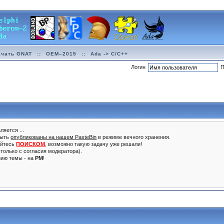
ачать GNAT
::
OEM–2015
::
Ada -> C/C++
Логин
П
ляется ...
быть
опубликованы на нашем PasteBin
в режиме вечного хранения.
уйтесь
ПОИСКОМ
, возможно такую задачу уже решали!
только с согласия модератора).
нию темы - на
PM
!