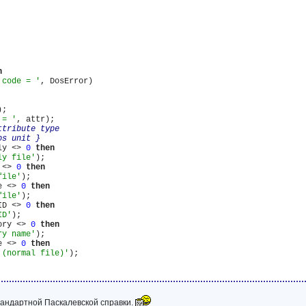
n
 code = '
, DosError)

;

 = '
, attr);

tribute type

os unit }
ly <> 
0
then
ly file'
);

 <> 
0
then
file'
);

e <> 
0
then
file'
);

ID <> 
0
then
ID'
);

ory <> 
0
then
ry name'
);

e <> 
0
then
 (normal file)'
);

тандартной Паскалевской справки.