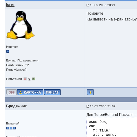
Катя
10.05.2006 20:21
Помогите!
Как вывести на экран атриб
Новичок
Группа: Пользователи
Сообщений: 22
Пол: Женский
Репутация:
0
Бродяжник
10.05.2006 21:02
Для Turbo/Borland Паскаля - 
uses
Бывалый
var
  f: 
file
;

  attr: Word;
