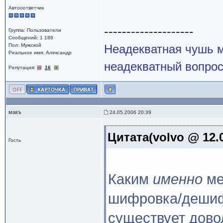
Автооответчик
--------------------
Группа: Пользователи
Сообщений: 1 188
Пол: Мужской
Неадекватная чушь м
Реальное имя: Александр
неадекватный вопрос
Репутация:
16
макъ
24.05.2006 20:39
Цитата(volvo @ 12.0
Гость
Каким
именно
ме
шифровка/дешиф
существует довол