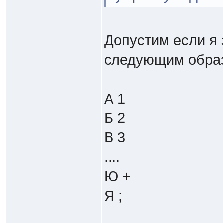
Допустим если я 
следующим обра
А 1
Б 2
В 3
....
Ю +
Я ;