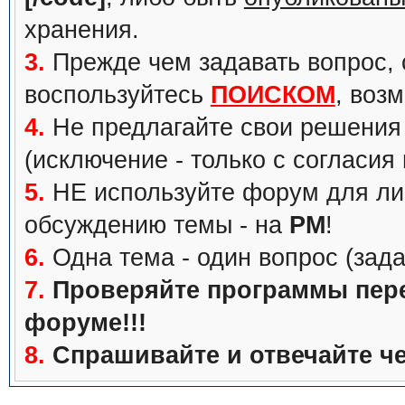
хранения.
3.
Прежде чем задавать вопрос, с
воспользуйтесь
ПОИСКОМ
, воз
4.
Не предлагайте свои решения 
(исключение - только с согласия
5.
НЕ используйте форум для ли
обсуждению темы - на
PM
!
6.
Одна тема - один вопрос (зада
7.
Проверяйте программы перед
форуме!!!
8.
Спрашивайте и отвечайте че