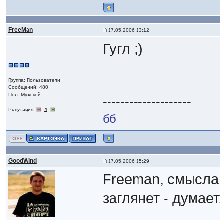
FreeMan
17.05.2006 13:12
Гугл ;)
-
Группа: Пользователи
Сообщений: 480
Пол: Мужской
--------------------
Репутация:
4
бб
GoodWind
17.05.2006 15:29
Freeman, смысла н
заглянет - думае