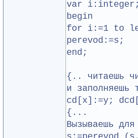
var i:integer
begin
for i:=1 to l
perevod:=s;
end;
{.. читаешь ч
и заполняешь 
cd[x]:=y; dcd
{...
Вызываешь для
s:=perevod (s