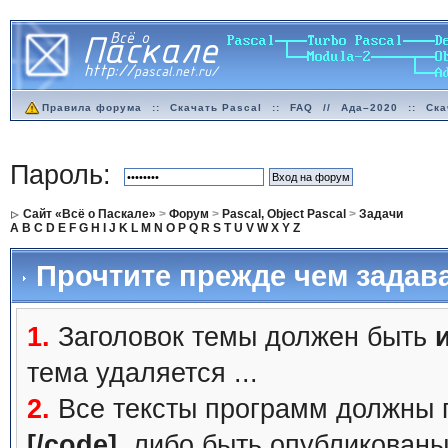
Правила форума
::
Скачать Pascal
::
FAQ
//
Ада–2020
::
Ска
Пароль:
Сайт «Всё о Паскале»
>
Форум
>
Pascal, Object Pascal
>
Задачи
A
B
C
D
E
F
G
H
I
J
K
L
M
N
O
P
Q
R
S
T
U
V
W
X
Y
Z
Прочтите прежде чем задав
1.
Заголовок темы должен быть
тема удаляется ...
2.
Все тексты программ должны 
[/code]
, либо быть
опубликованы