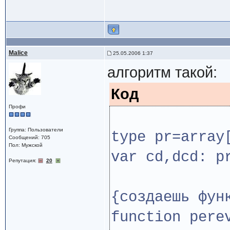
Malice
25.05.2006 1:37
алгоритм такой:
Код
Профи
Группа: Пользователи
type pr=array
Сообщений: 705
Пол: Мужской
var cd,dcd: p
Репутация:
20
{создаешь фун
function pere