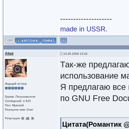
--------------------
made in USSR.
Altair
13.05.2006 13:42
Так-же предлага
использование м
Ищущий истину
Я предлагаю все
по GNU Free Docu
Группа: Пользователи
Сообщений: 4 825
Пол: Мужской
Реальное имя: Олег
Репутация:
45
Цитата(Романтик @ 