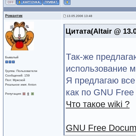
Романтик
13.05.2006 13:48
Цитата(Altair @ 13.
Так-же предлага
Бывалый
использование м
Группа: Пользователи
Сообщений: 159
Я предлагаю все
Пол: Мужской
Реальное имя: Anton
как по GNU Free 
Репутация:
0
Что такое wiki ?
GNU Free Docume