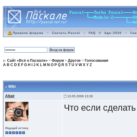
Правила форума
::
Скачать Pascal
::
FAQ
//
Ада–2020
::
Ска
Сайт «Всё о Паскале»
>
Форум
>
Другое
>
Голосования
A
B
C
D
E
F
G
H
I
J
K
L
M
N
O
P
Q
R
S
T
U
V
W
X
Y
Z
Wiki
Altair
13.05.2006 13:26
Что если сделать
Ищущий истину