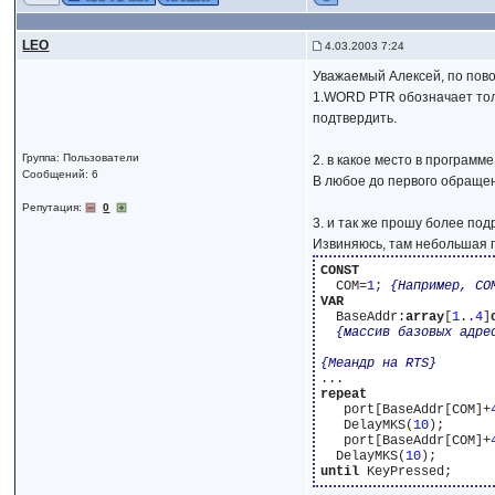
LEO
4.03.2003 7:24
Уважаемый Алексей, по пов
1.WORD PTR обозначает толь
подтвердить.
Группа: Пользователи
2. в какое место в программ
Сообщений: 6
В любое до первого обращен
Репутация:
0
3. и так же прошу более под
Извиняюсь, там небольшая 
CONST
  COM=
1
; 
{Например, CO
VAR
  BaseAddr:
array
[
1
.
.4
]
{массив базовых адре
{Меандр на RTS}
repeat
   port[BaseAddr[COM]+
   DelayMKS(
10
); 

   port[BaseAddr[COM]+
  DelayMKS(
10
until