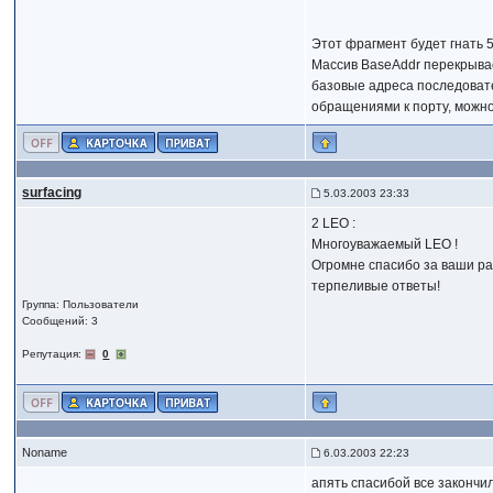
Этот фрагмент будет гнать 
Массив BaseAddr перекрывае
базовые адреса последоват
обращениями к порту, можн
surfacing
5.03.2003 23:33
2 LEO :
Многоуважаемый LEO !
Огромне спасибо за ваши р
терпеливые ответы!
Группа: Пользователи
Сообщений: 3
Репутация:
0
Noname
6.03.2003 22:23
апять спасибой все закончило