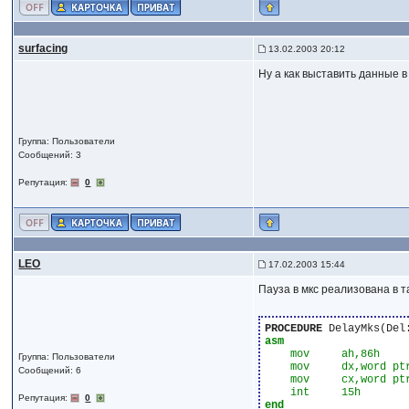
surfacing
13.02.2003 20:12
Ну а как выставить данные 
Группа: Пользователи
Сообщений: 3
Репутация:
0
LEO
17.02.2003 15:44
Пауза в мкс реализована в 
PROCEDURE
 DelayMks(Del
asm
    mov     ah,86h    
Группа: Пользователи
    mov     dx,word pt
Сообщений: 6
    mov     cx,word ptr
Репутация:
0
end