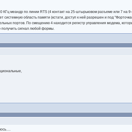
50 КГц меандр по линии RTS (4 контакт на 25-штырьковом разъеме или 7 на 9
т системную область памяти (кстати, доступ к ней разрешен и под "Форточкам
ельных портов. По смещению 4 находится регистр управления модема, котор
о получить сигнал любой формы.
ациональные,
сь.....