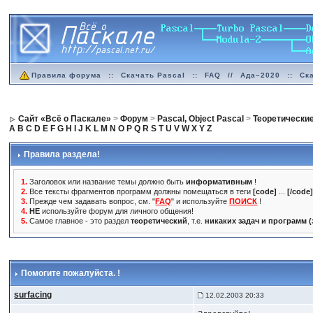
Правила форума
::
Скачать Pascal
::
FAQ
//
Ада–2020
::
Ск
Сайт «Всё о Паскале»
>
Форум
>
Pascal, Object Pascal
>
Теоретически
A
B
C
D
E
F
G
H
I
J
K
L
M
N
O
P
Q
R
S
T
U
V
W
X
Y
Z
Правила раздела!
1.
Заголовок или название темы должно быть
информативным
!
2.
Все тексты фрагментов программ должны помещаться в теги
[code]
...
[/code
3.
Прежде чем задавать вопрос, см. "
FAQ
" и используйте
ПОИСК
!
4.
НЕ
используйте форум для личного общения!
5.
Самое главное - это раздел
теоретический
, т.е.
никаких задач и программ 
Помогите пожалуйста. !
surfacing
12.02.2003 20:33