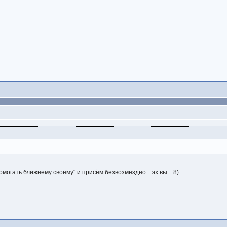
омогать ближнему своему" и присём безвозмездно... эх вы... 8)