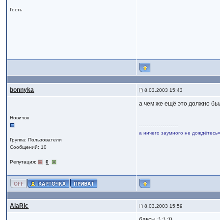
Гость
bonnyka
8.03.2003 15:43
а чем же ещё это должно бы
Новичок
--------------------
а ничего заумного не дождётесь=
Группа: Пользователи
Сообщений: 10
Репутация:
0
AlaRic
8.03.2003 15:59
баксы :) :) :))