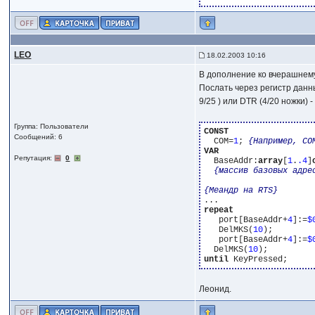
LEO
18.02.2003 10:16
В дополнение ко вчерашнему
Послать через регистр данны
9/25 ) или DTR (4/20 ножки)
Группа: Пользователи
CONST
Сообщений: 6
  COM=
1
; 
{Например, CO
VAR
Репутация:
0
  BaseAddr:
array
[
1
.
.4
]
{массив базовых адре
{Меандр на RTS}
repeat
   port[BaseAddr+
4
]:=
$
   DelMKS(
10
);

   port[BaseAddr+
4
]:=
$
  DelMKS(
10
until
Леонид.