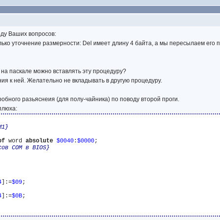
оду Ваших вопросов:
ко уточнение размерности: Del имеет длину 4 байта, а мы пересылаем его по
е на паскале можно вставлять эту процедуру?
ия к ней. Желательно не вкладывать в другую процедуру.
робного разьяснеия (для полу-чайника) по поводу второй проги.
плюха:
M1}
of
 word 
absolute
$0040
:
$0000
;

сов COM в BIOS}
4
]:=
$09
; 

4
]:=
$0B
; 
