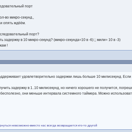
ледовательный порт
кол-во микро-секунд.,
 и опять ждёём.
последовательный порт?
ть задержку в 10 микро-секунд? (микро-секунда=10 в -6):;; мили= 10 в -3)
кам !
оддерживает удовлетворительно задержки лишь больше 10 милисекунд. Если 
лучить задержку в 1..10 милисекунд, но ничего хорошего не получится, погре
 бесполезно, они меньше интервала системного таймера. Можно использовать
рнуться невозможно-вместо нас всегда возвращается кто-то другой