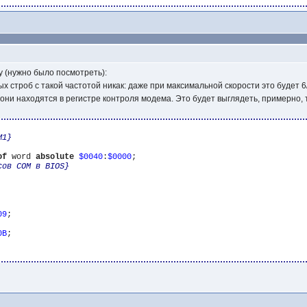
 (нужно было посмотреть):
х строб с такой частотой никак: даже при максимальной скорости это будет 
 - они находятся в регистре контроля модема. Это будет выглядеть, примерно, 
M1}
of
 word 
absolute
$0040
:
$0000
;

сов COM в BIOS}
09
;

0B
;
