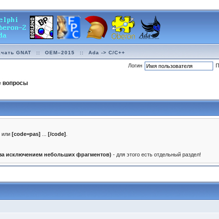
ачать GNAT
::
OEM–2015
::
Ada -> C/C++
Логин
П
е вопросы
]
или
[code=pas]
...
[/code]
.
(за исключением небольших фрагментов)
- для этого есть отдельный раздел!