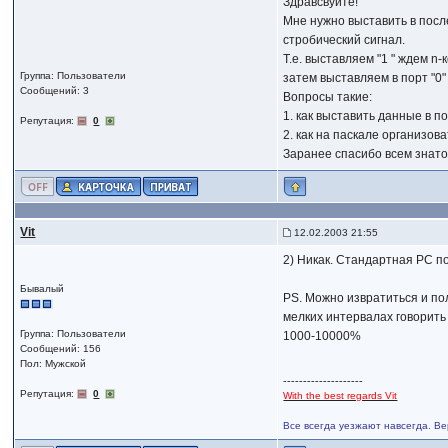
Здравсвуйте!
Мне нужно выставить в пос
стробический сигнал.
Т.е. выставляем "1 " ждем n-
Группа: Пользователи
затем выставляем в порт "0"
Сообщений: 3
Вопросы такие:
1. как выставить данные в 
Репутация:
0
2. как на паскале организова
Заранее спасибо всем знато
Vit
12.02.2003 21:55
2) Никак. Стандартная PC п
Бывалый
PS. Можно извратиться и по
мелких интервалах говорить
Группа: Пользователи
1000-10000%
Сообщений: 156
Пол: Мужской
--------------------
Репутация:
0
With the best regards Vit
Все всегда уезжают навсегда. Ве