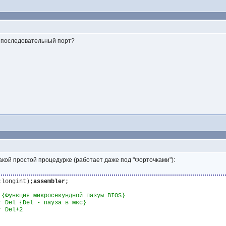
в последовательный порт?
такой простой процедурке (работает даже под "Форточками"):
:longint);
assembler
 {Функция микросекундной пазуы BIOS}

r Del {Del - пауза в мкс}

 Del+2
