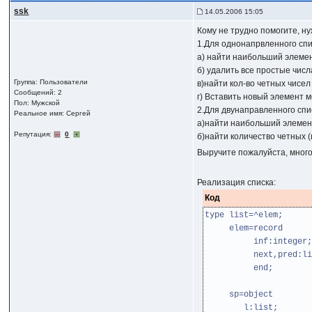
ssk
14.05.2006 15:05
Кому не трудно помогите, н
1.Для однонапрвленного сп
а) найти наибольший элеме
б) удалить все простые числ
Группа: Пользователи
в)найти кол-во четных чисел
Сообщений: 2
г) Вставить новый элемент 
Пол: Мужской
2.Для двунаправленного спи
Реальное имя: Сергей
а)найти наибольший элемен
Репутация:
0
б)найти количество четных 
Выручите пожалуйста, много
Реализация списка:
Код
type list=^elem;
elem=record
inf:integer;
next,pred:lis
end;
sp=object
l:list;