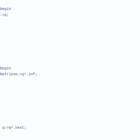
begin
:=p;
begin
etrieve:=q^.inf;
 q:=q^.next;