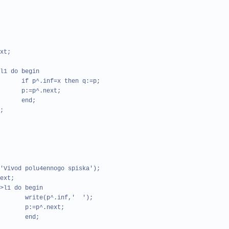
t;
o begin
=x then q:=p;
next;
d;
;
polu4ennogo spiska');
t;
do begin
.inf,' ');
next;
d;