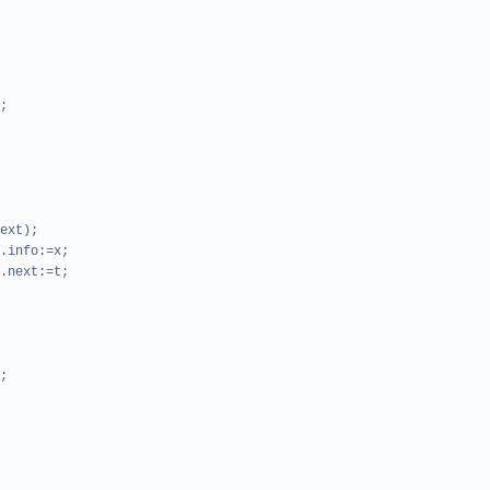
;
t);
o:=x;
t:=t;
;