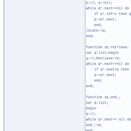
p:=l; q:=nil;
while p^.next<>nil do 
if p^.inf=x then q
p:=p^.next;
end;
locate:=q;
end;
function sp.retrieve;
var q:list;begin
q:=l;Retrieve:=0;
while q^.next<>nil do 
if q^.next=p then R
q:=q^.next;
end;
end;
function sp.end_;
var q:list;
begin
q:=l;
while q^.next<> nil do
end_:=q;
end;