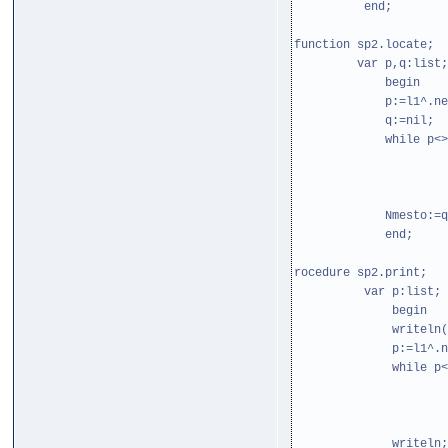
end;
function sp2.locate;
var p,q:list;
begin
p:=l1^.nex
q:=nil;
while p<>l1 d
if p^.inf
p:=p^.
en
Nmesto:=q
end;
rocedure sp2.print;
var p:list;
begin
writeln('Vivod 
p:=l1^.nex
while p<>l1 
write(p^
p:=p^.
en
writeln;