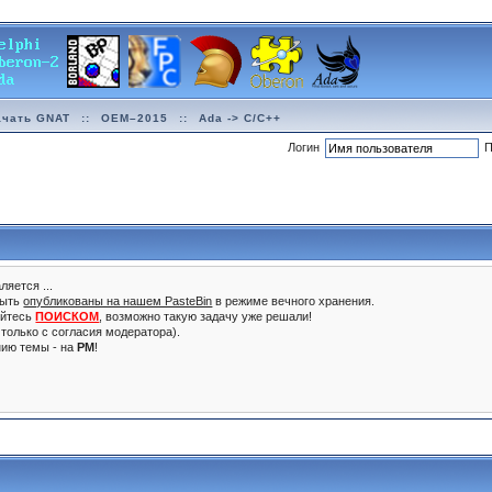
ачать GNAT
::
OEM–2015
::
Ada -> C/C++
Логин
П
ляется ...
быть
опубликованы на нашем PasteBin
в режиме вечного хранения.
уйтесь
ПОИСКОМ
, возможно такую задачу уже решали!
только с согласия модератора).
нию темы - на
PM
!