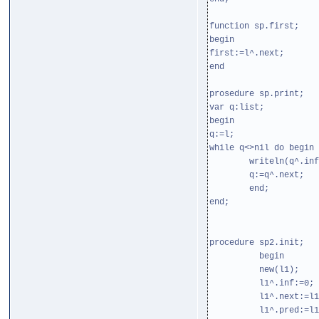
function sp.first;
begin
first:=l^.next;
end
prosedure sp.print;
var q:list;
begin
q:=l;
while q<>nil do begin
writeln(q^.inf
q:=q^.next;
end;
end;
procedure sp2.init;
begin
new(l1);
l1^.inf:=0;
l1^.next:=l1
l1^.pred:=l1