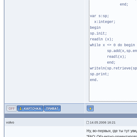
end;
var s:sp;
x:integer;
begin
sp.init;
readln (x);
while x <> 0 do begin
sp.add(x,sp.end
readl(x);
end;
writeln(sp.retrieve(sp
sp.print;
end.
volvo
14.05.2006 16:21
Ну, во-первых, где ты тут 
"FAQ: Объектно-ориентирова