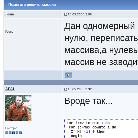
Помогите решить
, массив
Леша
15.05.2006 2:08
Дан одномерный м
Гость
нулю, переписать
массива,а нулев
массив не заводи
APAL
15.05.2006 2:32
Вроде так...
For
 i:=
2
to
 Max-
1
do
For
 j:=Max 
downto
 i 
do
Смотрю...
If
 M[j-
1
]=
0
then
Begin