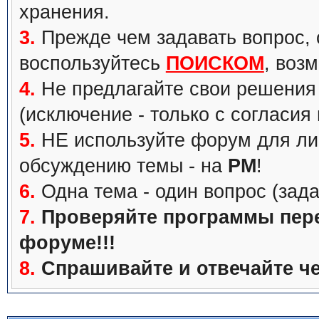
хранения.
3.
Прежде чем задавать вопрос, с
воспользуйтесь
ПОИСКОМ
, воз
4.
Не предлагайте свои решения 
(исключение - только с согласия
5.
НЕ используйте форум для ли
обсуждению темы - на
PM
!
6.
Одна тема - один вопрос (зада
7.
Проверяйте программы перед
форуме!!!
8.
Спрашивайте и отвечайте че