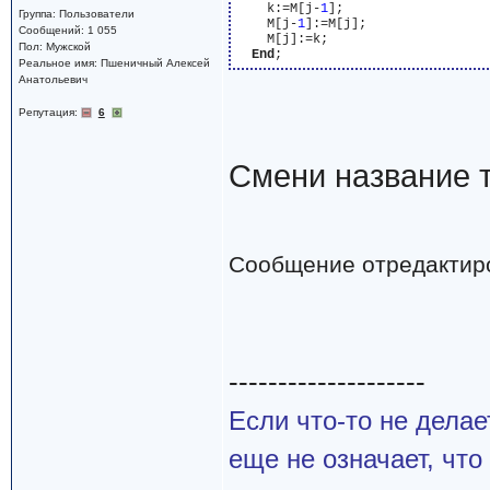
    k:=M[j-
1
];

Группа: Пользователи
    M[j-
1
]:=M[j];

Сообщений: 1 055
    M[j]:=k;

Пол: Мужской
End
Реальное имя: Пшеничный Алексей
Анатольевич
Репутация:
6
Смени название т
Сообщение отредактир
--------------------
Если что-то не делае
еще не означает, что