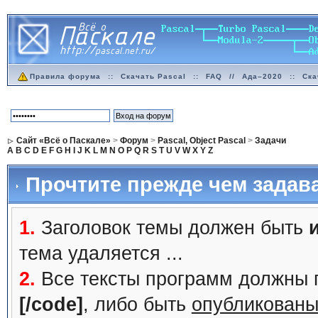
Правила форума
::
Скачать Pascal
::
FAQ
//
Ада–2020
::
Ска
Сайт «Всё о Паскале»
>
Форум
>
Pascal, Object Pascal
>
Задачи
A
B
C
D
E
F
G
H
I
J
K
L
M
N
O
P
Q
R
S
T
U
V
W
X
Y
Z
Прочтите прежде чем задав
1.
Заголовок темы должен быть
тема удаляется ...
2.
Все тексты программ должны 
[/code]
, либо быть
опубликованы