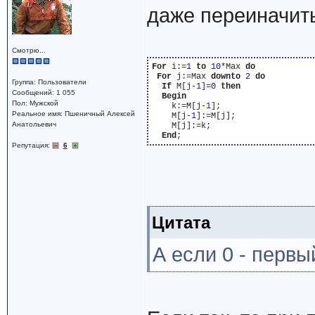
даже переиначить
Смотрю...
For
 i:=
1
to
10
*Max 
do
For
 j:=Max 
downto
2
do
Группа: Пользователи
If
 M[j-
1
]=
0
then
Сообщений: 1 055
Begin
Пол: Мужской
    k:=M[j-
1
];

Реальное имя: Пшеничный Алексей
    M[j-
1
]:=M[j];

Анатольевич
    M[j]:=k;

End
Репутация:
6
Цитата
А если 0 - перв