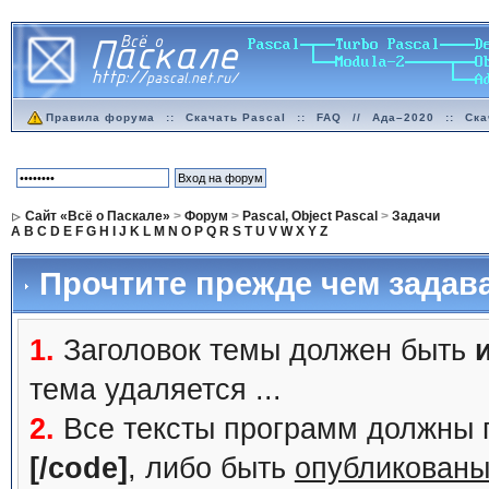
Правила форума
::
Скачать Pascal
::
FAQ
//
Ада–2020
::
Ска
Сайт «Всё о Паскале»
>
Форум
>
Pascal, Object Pascal
>
Задачи
A
B
C
D
E
F
G
H
I
J
K
L
M
N
O
P
Q
R
S
T
U
V
W
X
Y
Z
Прочтите прежде чем задав
1.
Заголовок темы должен быть
тема удаляется ...
2.
Все тексты программ должны 
[/code]
, либо быть
опубликованы