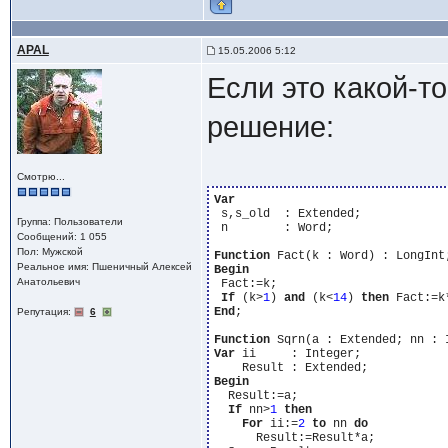
APAL
15.05.2006 5:12
Если это какой-т
решение:
Смотрю...
Var
 s,s_old  : Extended;

Группа: Пользователи
 n        : Word;

Сообщений: 1 055
Пол: Мужской
Function
Реальное имя: Пшеничный Алексей
Begin
Анатольевич
 Fact:=k;

If
 (k>
1
) 
and
 (k<
14
) 
then
 Fact:=k
End
;

Репутация:
6
Function
Var
 ii     : Integer;

Begin
  Result:=a;

If
 nn>
1
then
For
 ii:=
2
to
 nn 
do
      Result:=Result*a;
