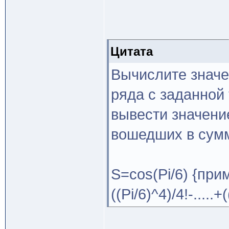
Цитата
Вычислите значе
ряда с заданной
вывести значени
вошедших в сумм
S=cos(Pi/6) {прим
((Pi/6)^4)/4!-.....+