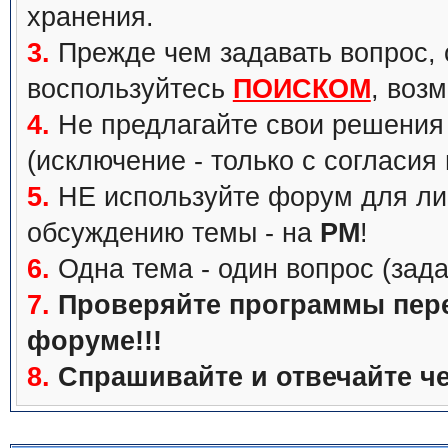
хранения.
3.
Прежде чем задавать вопрос, с
воспользуйтесь
ПОИСКОМ
, воз
4.
Не предлагайте свои решения 
(исключение - только с согласия
5.
НЕ используйте форум для ли
обсуждению темы - на
PM
!
6.
Одна тема - один вопрос (зада
7.
Проверяйте программы перед
форуме!!!
8.
Спрашивайте и отвечайте че