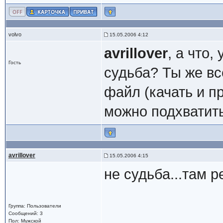
volvo
15.05.2006 4:12
avrillover
, а что
Гость
судьба? Ты же в
файл (качать и п
можно подхватить
avrillover
15.05.2006 4:15
не судьба...там 
Группа: Пользователи
Сообщений: 3
Пол: Мужской