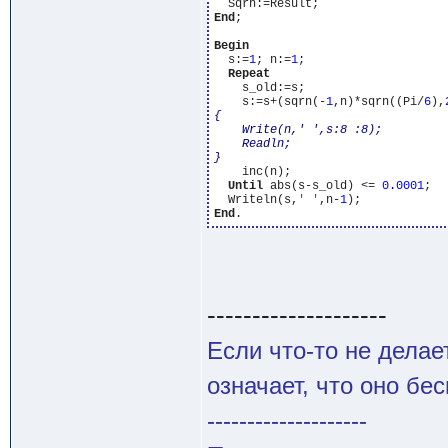
End
;

Begin
  s:=
1
; n:=
1
;

Repeat
    s_old:=s;

    s:=s+(sqrn(-
1
,n)*sqrn((Pi/
6
),
{

    Write(n,' ',s:8 :8);

    Readln;

}
    inc(n);

Until
 abs(s-s_old) <= 
0
.0001
;

  Writeln(s,
' '
,n-
1
End
--------------------
Если что-то не делае
означает, что оно бес
--------------------