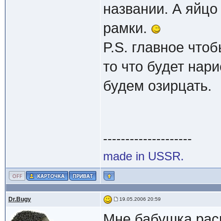
названии. А яйцо
рамки.
P.S. главное что
то что будет нар
будем озирцать.
--------------------
made in USSR.
Dr.Bugy
19.05.2006 20:59
Мне бабушка рас