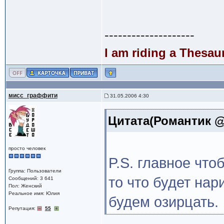
--------------------
I am riding a Thesau
мисс_граффити
31.05.2006 4:30
Цитата(Романтик @ 
просто человек
P.S. главное что
Группа: Пользователи
то что будет на
Сообщений: 3 641
Пол: Женский
Реальное имя: Юлия
будем озирцать.
Репутация:
55