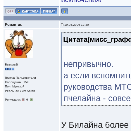
Романтик
19.05.2006 12:40
Цитата(мисс_графф
непривычно.
Бывалый
а если вспомнит
Группа: Пользователи
Сообщений: 159
руководства МТС
Пол: Мужской
Реальное имя: Anton
пчелайна - совсе
Репутация:
0
У Билайна более