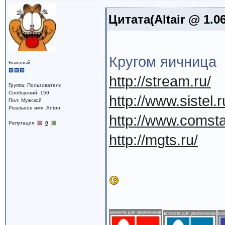
Цитата(Altair @ 1.0
Кругом яичница
Бывалый
http://stream.ru/
Группа: Пользователи
Сообщений: 159
http://www.sistel.r
Пол: Мужской
Реальное имя: Anton
http://www.comsta
Репутация:
0
http://mgts.ru/