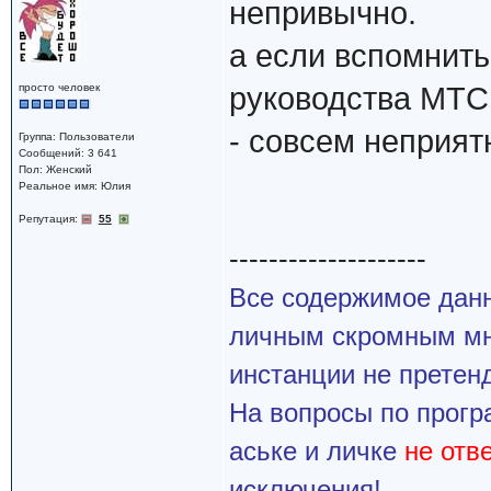
непривычно.
а если вспомнит
просто человек
руководства МТС
- совсем неприятн
Группа: Пользователи
Сообщений: 3 641
Пол: Женский
Реальное имя: Юлия
Репутация:
55
--------------------
Все содержимое данн
личным скромным мн
инстанции не претенд
На вопросы по прогр
аське и личке
не отв
исключения!