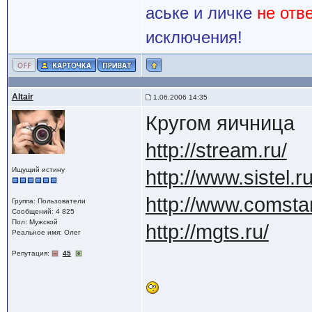
аське и личке
не отв
исключения!
Altair
1.06.2006 14:35
Кругом яичница
http://stream.ru/
Ищущий истину
http://www.sistel.ru
http://www.comstar
Группа: Пользователи
Сообщений: 4 825
Пол: Мужской
http://mgts.ru/
Реальное имя: Олег
Репутация:
45