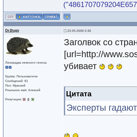
("4861707079204E65772
Dr.Bugy
23.05.2006 0:30
Заголвок со стра
[url=http://www.so
Лихорадка неясного генеза.
убивает
Группа: Пользователи
Сообщений: 81
Пол: Мужской
Реальное имя: Алексей
Цитата
Репутация:
0
Эксперты гадают,