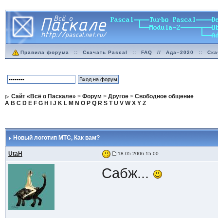
Правила форума
::
Скачать Pascal
::
FAQ
//
Ада–2020
::
Ска
Сайт «Всё о Паскале»
>
Форум
>
Другое
>
Свободное общение
A
B
C
D
E
F
G
H
I
J
K
L
M
N
O
P
Q
R
S
T
U
V
W
X
Y
Z
Новый логотип МТС
, Как вам?
UtaH
18.05.2006 15:00
Сабж...