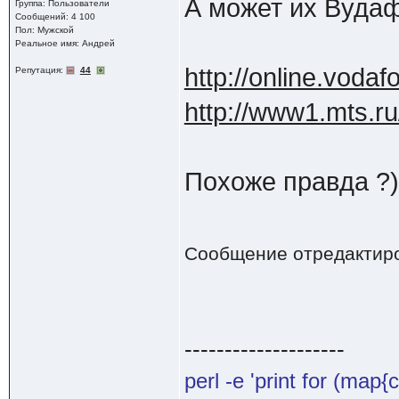
А может их Вудафо
Группа: Пользователи
Сообщений: 4 100
Пол: Мужской
Реальное имя: Андрей
http://online.voda
Репутация:
44
http://www1.mts.ru
Похоже правда ?)
Сообщение отредактир
--------------------
perl -e 'print for (map{