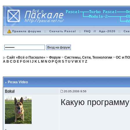
Правила форума
::
Скачать Pascal
::
FAQ
//
Ада–2020
::
Ска
Сайт «Всё о Паскале»
>
Форум
>
Системы, Сети, Технологии
>
ОС и ПО
A
B
C
D
E
F
G
H
I
J
K
L
M
N
O
P
Q
R
S
T
U
V
W
X
Y
Z
Резка Video
Bokul
20.05.2006 9:56
Какую программу