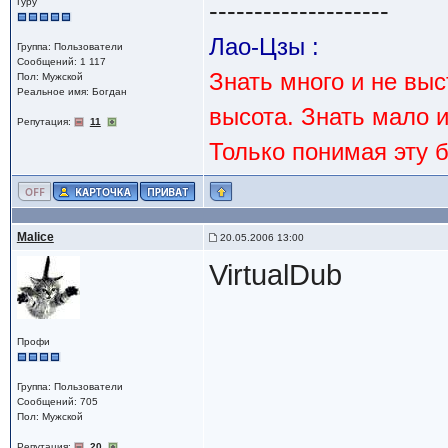
Гуру
--------------------
Лао-Цзы :
Группа: Пользователи
Сообщений: 1 117
Знать много и не вы
Пол: Мужской
Реальное имя: Богдан
высота. Знать мало 
Репутация:
11
Только понимая эту 
Malice
20.05.2006 13:00
VirtualDub
Профи
Группа: Пользователи
Сообщений: 705
Пол: Мужской
Репутация:
20