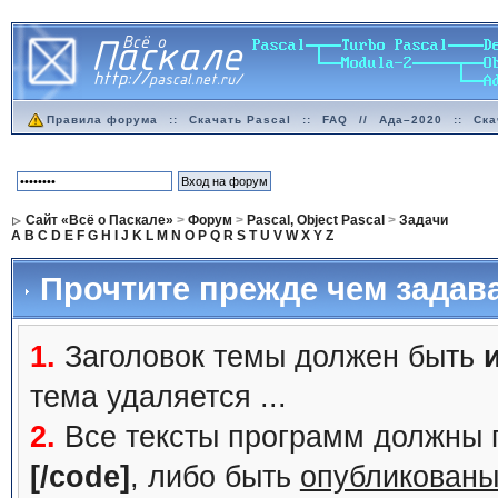
Правила форума
::
Скачать Pascal
::
FAQ
//
Ада–2020
::
Ска
Сайт «Всё о Паскале»
>
Форум
>
Pascal, Object Pascal
>
Задачи
A
B
C
D
E
F
G
H
I
J
K
L
M
N
O
P
Q
R
S
T
U
V
W
X
Y
Z
Прочтите прежде чем задав
1.
Заголовок темы должен быть
тема удаляется ...
2.
Все тексты программ должны 
[/code]
, либо быть
опубликованы