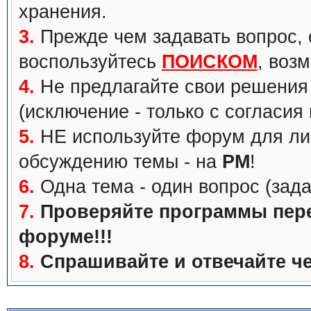
хранения.
3.
Прежде чем задавать вопрос, с
воспользуйтесь
ПОИСКОМ
, воз
4.
Не предлагайте свои решения 
(исключение - только с согласия
5.
НЕ используйте форум для ли
обсуждению темы - на
PM
!
6.
Одна тема - один вопрос (зада
7.
Проверяйте программы перед
форуме!!!
8.
Спрашивайте и отвечайте че