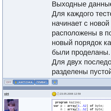
Выходные данны
Для каждого тест
начинает с новой
расположены в п
новый порядок кар
были проделаны.
Для двух послед
разделены пустой
virt
23.05.2006 12:59
program
var
 p : 
array
[
1
.
.52
] 
of
 byte;

    n : 
array
[
1
.
.52
] 
of
 byte;
