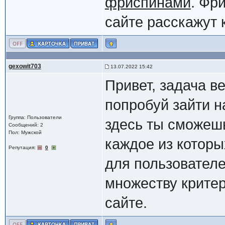
фриспинами
. Фр
сайте расскажут 
gexowit703
13.07.2022 15:42
Привет, задача в
попробуй зайти н
Группа: Пользователи
здесь ты сможеш
Сообщений: 2
Пол: Мужской
каждое из которы
Репутация:
0
для пользователе
множеству критер
сайте.