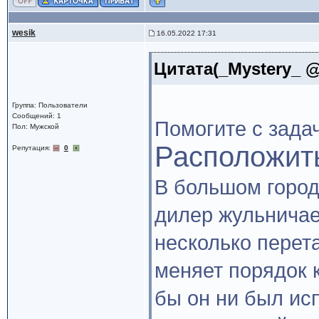
wesik
16.05.2022 17:31
Цитата(_Mystery_ @
Группа: Пользователи
Сообщений: 1
Помогите с зада
Пол: Мужской
Расположить
Репутация:
0
В большом город
дилер жульничае
несколько перет
меняет порядок к
бы он ни был ис