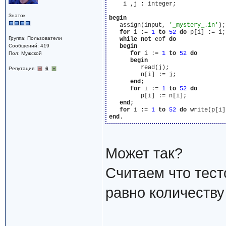
    i ,j : integer;

Знаток
begin
   assign(input, 
'_mystery_.in'
);
for
 i := 
1
to
52
do
 p[i] := i;

Группа: Пользователи
while
not
 eof 
do
Сообщений: 419
begin
for
 i := 
1
to
52
do
Пол: Мужской
begin
         read(j);

Репутация:
6
         n[i] := j;

end
;

for
 i := 
1
to
52
do
         p[i] := n[i];

end
;

for
 i := 
1
to
52
do
 write(p[i]
end
Может так?
Считаем что тест
равно количеству