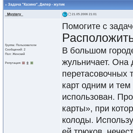
Задача "Казино"
, Дилер - жулик
_Mystery_
21.05.2006 21:01
Помогите с зада
Расположить
Группа: Пользователи
В большом городе
Сообщений: 2
Пол: Женский
жульничает. Она 
Репутация:
0
перетасовочных 
карт одним и тем
использован. Про
карты», при кото
колоды. Использ
ей трюков, нечес