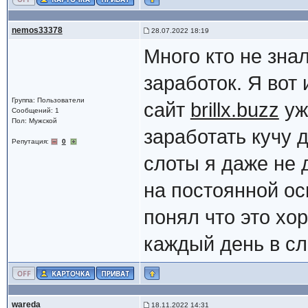
nemos33378
28.07.2022 18:19
Много кто не зна
заработок. Я вот
Группа: Пользователи
сайт
brillx.buzz
уже
Сообщений: 1
Пол: Мужской
заработать кучу д
Репутация:
0
слоты я даже не 
на постоянной ос
понял что это хо
каждый день в с
wareda
18.11.2022 14:31