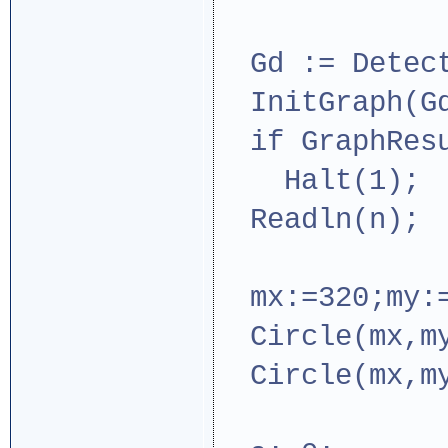
Gd := Detec
InitGraph(Gd
if GraphResu
Halt(1);
Readln(n);
mx:=320;my:=
Circle(mx,my
Circle(mx,my