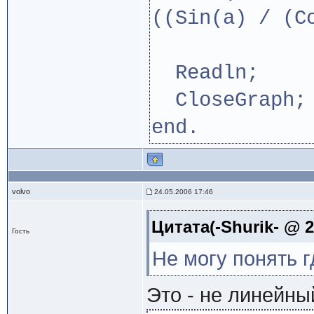
((Sin(a) / (C
Readln;
CloseGraph;
end.
volvo
24.05.2006 17:46
Цитата(-Shurik- @ 2
Гость
Не могу понять 
Это - не линейный