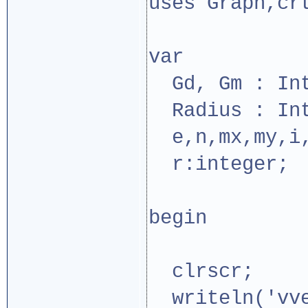
uses Graph,cr
var
Gd, Gm : Int
Radius : Int
e,n,mx,my,i,
r:integer;
begin
clrscr;
writeln('vve