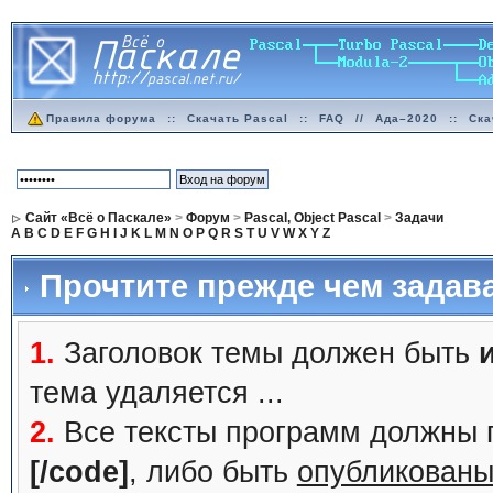
Правила форума
::
Скачать Pascal
::
FAQ
//
Ада–2020
::
Ска
Сайт «Всё о Паскале»
>
Форум
>
Pascal, Object Pascal
>
Задачи
A
B
C
D
E
F
G
H
I
J
K
L
M
N
O
P
Q
R
S
T
U
V
W
X
Y
Z
Прочтите прежде чем задав
1.
Заголовок темы должен быть
тема удаляется ...
2.
Все тексты программ должны 
[/code]
, либо быть
опубликованы