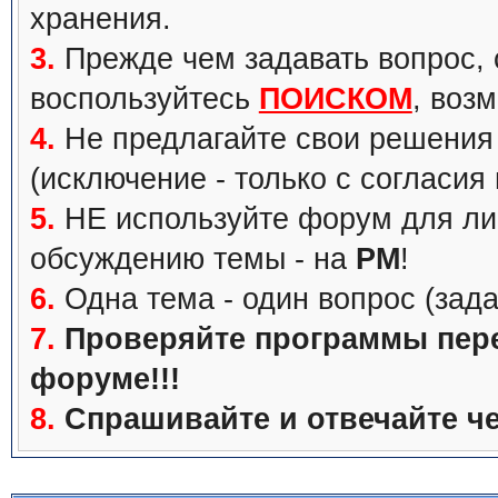
хранения.
3.
Прежде чем задавать вопрос, с
воспользуйтесь
ПОИСКОМ
, воз
4.
Не предлагайте свои решения 
(исключение - только с согласия
5.
НЕ используйте форум для ли
обсуждению темы - на
PM
!
6.
Одна тема - один вопрос (зада
7.
Проверяйте программы перед
форуме!!!
8.
Спрашивайте и отвечайте че