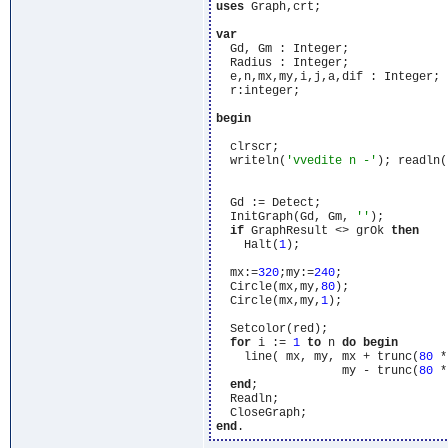
uses
 Graph,crt;

var
  Gd, Gm : Integer;

  Radius : Integer;

  e,n,mx,my,i,j,a,dif : Integer;

  r:integer;

begin
  clrscr;

  writeln(
'vvedite n -'
); readln(
  Gd := Detect;

  InitGraph(Gd, Gm, 
''
);

if
 GraphResult <> grOk 
then
    Halt(
1
);

  mx:=
320
;my:=
240
;

  Circle(mx,my,
80
);

  Circle(mx,my,
1
);

  Setcolor(red);

for
 i := 
1
to
 n 
do
begin
    line( mx, my, mx + trunc(
80
 *
                  my - trunc(
80
 *
end
;

  Readln;

end