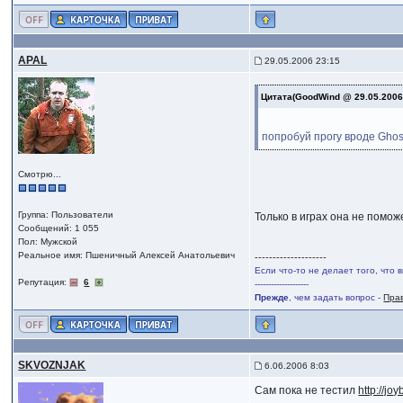
APAL
29.05.2006 23:15
Цитата(GoodWind @ 29.05.2006
попробуй прогу вроде Ghos
Смотрю...
Группа: Пользователи
Только в играх она не поможе
Сообщений: 1 055
Пол: Мужской
Реальное имя: Пшеничный Алексей Анатольевич
--------------------
Если что-то не делает того, что 
Репутация:
6
--------------------
Прежде
, чем задать вопрос -
Пра
SKVOZNJAK
6.06.2006 8:03
Сам пока не тестил
http://jo