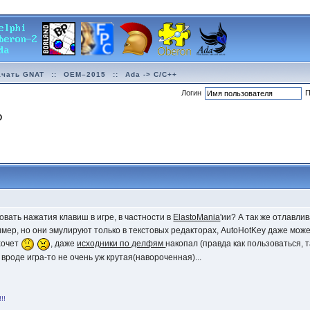
ачать GNAT
::
OEM–2015
::
Ada -> C/C++
Логин
П
О
овать нажатия клавиш в игре, в частности в
ElastoMania
'ии? А так же отлавли
мер, но они эмулируют только в текстовых редакторах, AutoHotKey даже мож
 хочет
, даже
исходники по делфям
накопал (правда как пользоваться, 
роде игра-то не очень уж крутая(навороченная)...
!!