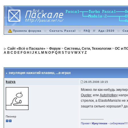
Правила форума
::
Скачать Pascal
::
FAQ
//
Ада–2020
::
Ск
Сайт «Всё о Паскале»
>
Форум
>
Системы, Сети, Технологии
>
ОС и П
A
B
C
D
E
F
G
H
I
J
K
L
M
N
O
P
Q
R
S
T
U
V
W
X
Y
Z
эмуляция нажатий клавиш
, ...в играх
kuzya
26.05.2006 19:15
Можно ли как-нибудь эмулир
Quoter
, или
AutoHotkey
напри
стрелок, а ElastoMania'ю не
защита сильно хорошая? да в
Пионер
--------------------
Привет
Иркутянам
- сибирякам!!!!!