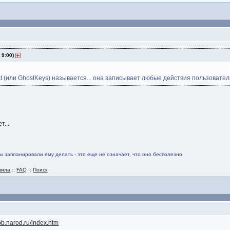
 9:00)
t (или GhostKeys) называется... она записывает любые действия пользовател
т...
вы запланировали ему делать - это еще не означает, что оно бесполезно.
вила
::
FAQ
::
Поиск
ybb.narod.ru/index.htm