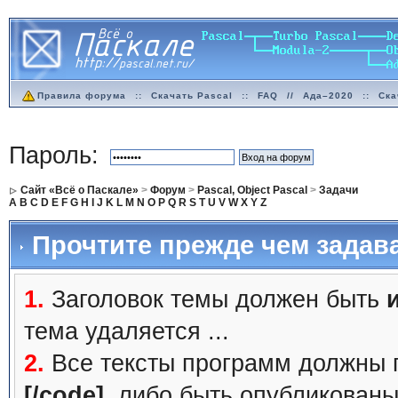
Правила форума
::
Скачать Pascal
::
FAQ
//
Ада–2020
::
Ска
Пароль:
Сайт «Всё о Паскале»
>
Форум
>
Pascal, Object Pascal
>
Задачи
A
B
C
D
E
F
G
H
I
J
K
L
M
N
O
P
Q
R
S
T
U
V
W
X
Y
Z
Прочтите прежде чем задав
1.
Заголовок темы должен быть
тема удаляется ...
2.
Все тексты программ должны 
[/code]
, либо быть
опубликованы