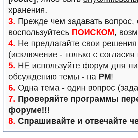
хранения.
3.
Прежде чем задавать вопрос, с
воспользуйтесь
ПОИСКОМ
, воз
4.
Не предлагайте свои решения 
(исключение - только с согласия
5.
НЕ используйте форум для ли
обсуждению темы - на
PM
!
6.
Одна тема - один вопрос (зада
7.
Проверяйте программы перед
форуме!!!
8.
Спрашивайте и отвечайте че