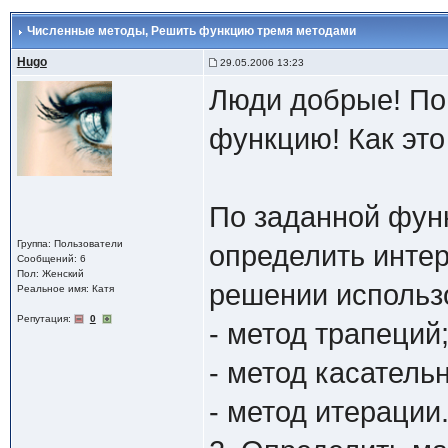
Численные методы
, Решить функцию тремя методами
Hugo
29.05.2006 13:23
Люди добрые! Пом
функцию! Как это
По заданной функц
Группа: Пользователи
определить инте
Сообщений: 6
Пол: Женский
решении использо
Реальное имя: Катя
Репутация:
0
- метод трапеций
- метод касатель
- метод итерации