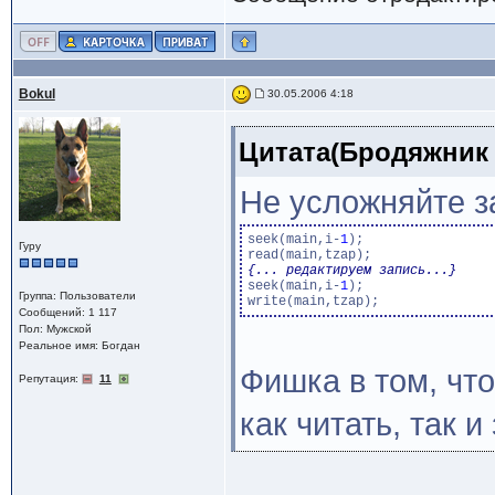
Bokul
30.05.2006 4:18
Цитата(Бродяжник @
Не усложняйте з
seek(main,i-
1
);

Гуру
{... редактируем запись...}
seek(main,i-
1
);

Группа: Пользователи
Сообщений: 1 117
Пол: Мужской
Реальное имя: Богдан
Фишка в том, чт
Репутация:
11
как читать, так и