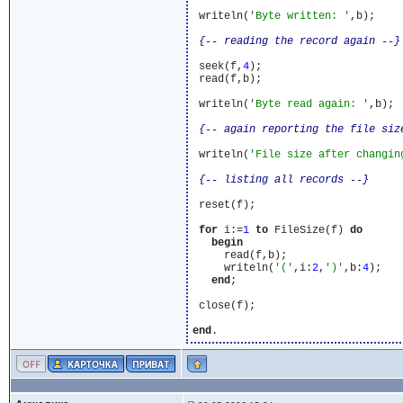
 writeln(
'Byte written: '
,b);

{-- reading the record again --}
 seek(f,
4
);

 read(f,b);

 writeln(
'Byte read again: '
,b);

{-- again reporting the file siz
 writeln(
'File size after changin
{-- listing all records --}
 reset(f);

for
 i:=
1
to
 FileSize(f) 
do
begin
     read(f,b);

     writeln(
'('
,i:
2
,
')'
,b:
4
);

end
;

 close(f);

end