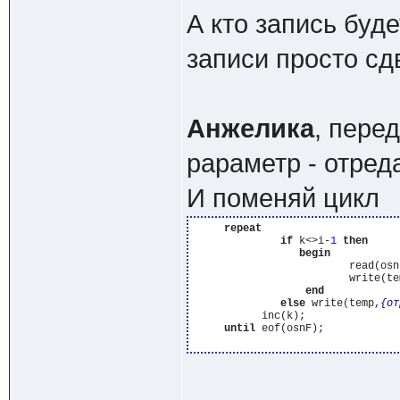
А кто запись буд
записи просто сд
Анжелика
, пере
рараметр - отред
И поменяй цикл
repeat
if
 k<>i-
1
then
begin
                         read(osnF
                         write(te
end
else
 write(temp,
{от
           inc(k);

until
 eof(osnF);
