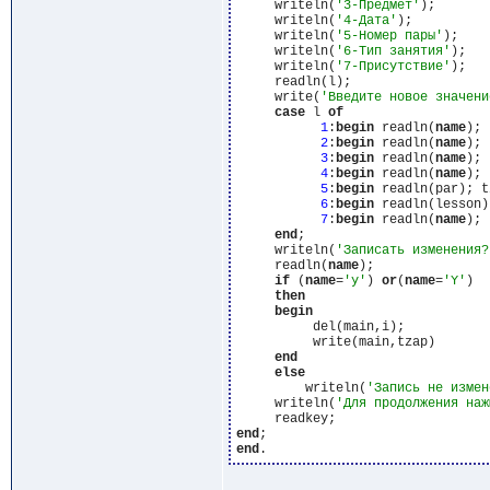
     writeln(
'3-Предмет'
);

     writeln(
'4-Дата'
);

     writeln(
'5-Номер пары'
);

     writeln(
'6-Тип занятия'
);

     writeln(
'7-Присутствие'
);

     readln(l);

     write(
'Введите новое значени
case
 l 
of
1
:
begin
 readln(
name
); 
2
:
begin
 readln(
name
); 
3
:
begin
 readln(
name
); 
4
:
begin
 readln(
name
); 
5
:
begin
 readln(par); t
6
:
begin
 readln(lesson)
7
:
begin
 readln(
name
); 
end
;

     writeln(
'Записать изменения?
     readln(
name
);

if
 (
name
=
'y'
) 
or
(
name
=
'Y'
)

then
begin
          del(main,i);

          write(main,tzap)

end
else
         writeln(
'Запись не измен
     writeln(
'Для продолжения наж
end
end