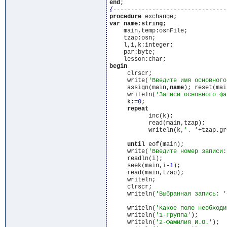
end
{--------------------------------
procedure
var
name
:
string
;

    main,temp:osnFile;

    tzap:osn;

    l,i,k:integer;

    par:byte;

begin
     clrscr;

     write(
'Введите имя основного
     assign(main,
name
); reset(mai
     writeln(
'Записи основного фа
     k:=
0
;

repeat
           inc(k);

	   read(main,tzap);

	   writeln(k,
'. '
+tzap.gr
                                 
until
 eof(main);

     write(
'Введите номер записи:
     readln(i);

     seek(main,i-
1
);

     read(main,tzap);

     writeln;

     clrscr;

     writeln(
'Выбранная запись: '
                                 
     writeln(
'Какое поле необходи
     writeln(
'1-Группа'
);

     writeln(
'2-Фамилия И.О.'
);
