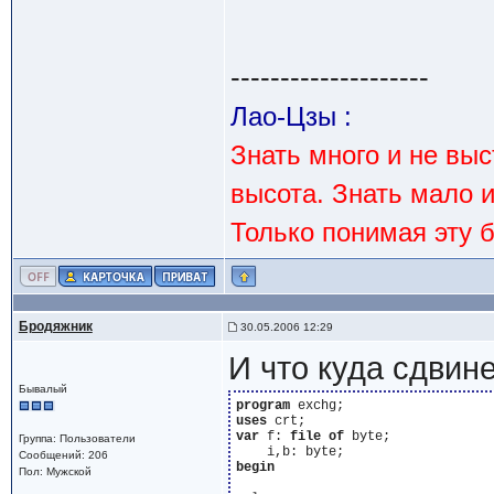
--------------------
Лао-Цзы :
Знать много и не вы
высота. Знать мало 
Только понимая эту 
Бродяжник
30.05.2006 12:29
И что куда сдвине
Бывалый
program
uses
var
 f: 
file
of
 byte;

Группа: Пользователи
Сообщений: 206
begin
Пол: Мужской