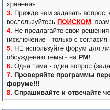
хранения.
3.
Прежде чем задавать вопрос, с
воспользуйтесь
ПОИСКОМ
, воз
4.
Не предлагайте свои решения 
(исключение - только с согласия
5.
НЕ используйте форум для ли
обсуждению темы - на
PM
!
6.
Одна тема - один вопрос (зада
7.
Проверяйте программы перед
форуме!!!
8.
Спрашивайте и отвечайте че