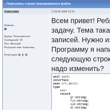
Перезапись строки типизированного файла
Анжелика
29.05.2006 15:32
Всем привет! Реб
Новичок
задачу. Тема так
Группа: Пользователи
записей. Нужно и
Сообщений: 35
Пол: Женский
Программу я напи
Реальное имя: Анжелика
Репутация:
0
следующую строк
надо изменить?
unit
interface
uses
type
    osn=

record
          gr:
string
;

          fio:
string
;

          sub:
string
;

          dt:
string
;
