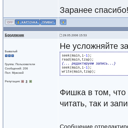
Заранее спасибо
Бродяжник
29.05.2006 15:53
Не усложняйте за
Бывалый
seek(main,i-
1
);

{... редактируем запись...}
Группа: Пользователи
seek(main,i-
1
);

Сообщений: 206
Пол: Мужской
Репутация:
3
Фишка в том, что
читать, так и зап
Сообщение отредактир