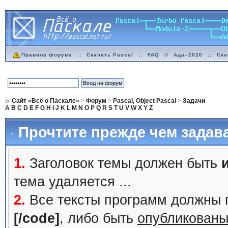
Правила форума
::
Скачать Pascal
::
FAQ
//
Ада–2020
::
Ска
Сайт «Всё о Паскале»
>
Форум
>
Pascal, Object Pascal
>
Задачи
A
B
C
D
E
F
G
H
I
J
K
L
M
N
O
P
Q
R
S
T
U
V
W
X
Y
Z
Прочтите прежде чем задав
1.
Заголовок темы должен быть
тема удаляется ...
2.
Все тексты программ должны 
[/code]
, либо быть
опубликованы