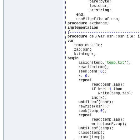
          pare:byte;

          les:char;

          pr:
string
;

end
;

    osnFile=
file
of
procedure
implementation
{--------------------------------
procedure
 del(
var
var
   temp:osnFile;

   zap:osn;

begin
     assign(temp,
'temp.txt'
);

     rewrite(temp);

     seek(osnF,
0
);

     k:=
0
;

repeat
           read(osnF,zap);

if
 k<>i-
1
then
              write(temp,zap);

           inc(k);

until
 eof(osnF);

     rewrite(osnF);

     seek(temp,
0
);

repeat
           read(temp,zap);

           write(osnF,zap);

until
 eof(temp);

     close(temp);
