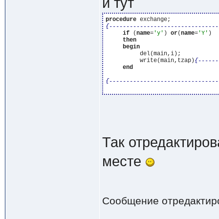
и тут
procedure
{--------------------------------
if
 (
name
=
'y'
) 
or
(
name
=
'Y'
)

then
begin
          del(main,i);

          write(main,tzap)
{------
end
{--------------------------------
Так отредактиров
месте
Сообщение отредактир