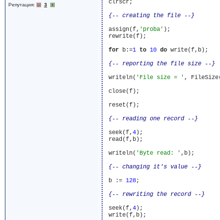
 clrscr;

Репутация:
3
{-- creating the file --}
 assign(f,
'proba'
);

 rewrite(f);

for
 b:=
1
to
10
do
 write(f,b);

{-- reporting the file size --}
 writeln(
'File size = '
, FileSize(
 close(f);

 reset(f);

{-- reading one record --}
 seek(f,
4
);

 read(f,b);

 writeln(
'Byte read: '
,b);

{-- changing it's value --}
 b := 
128
;

{-- rewriting the record --}
 seek(f,
4
);

 write(f,b);
