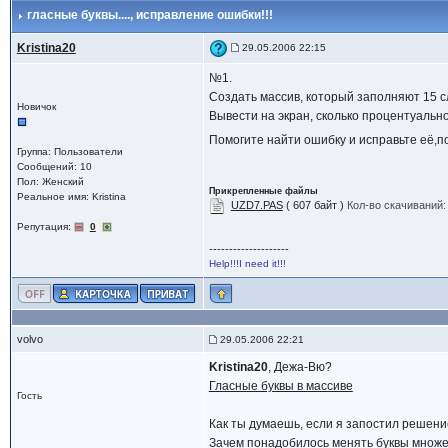
гласные буквы....
, исправление ошибки!!!
Kristina20
29.05.2006 22:15
№1.
Создать массив, который заполняют 15 с
Новичок
Вывести на экран, сколько процентуально
Помогите найти ошибку и исправьте её,по
Группа: Пользователи
Сообщений: 10
Пол: Женский
Прикрепленные файлы
Реальное имя: Kristina
UZD7.PAS
( 607 байт )
Кол-во скачиваний:
Репутация:
0
--------------------
Help!!!I need it!!!
volvo
29.05.2006 22:21
Kristina20
, Дежа-Вю?
Гласные буквы в массиве
Гость
Как ты думаешь, если я запостил решени
Зачем понадобилось менять буквы множес