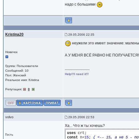
надо с большими
Kristina20
29.05.2006 22:35
неужели это имеет значение: малень
Новичок
А У МЕНЯ ВСЁ РАВНО НЕ ПОЛУЧАЕТСЯ!!!!
Группа: Пользователи
--------------------
Сообщений: 10
Help!!!I need it!!!
Пол: Женский
Реальное имя: Kristina
Репутация:
0
volvo
29.05.2006 22:53
Ха... Что ж ты хочешь?
uses
Гость
const
 n=
15
; 
{ <-- 15, а не 5 - по