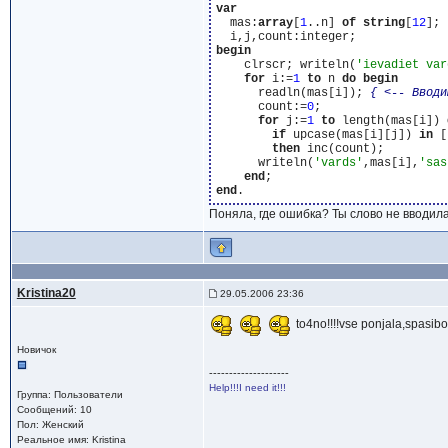
var
  mas:
array
[
1
..n] 
of
string
[
12
];

begin
    clrscr; writeln(
'ievadiet var
for
 i:=
1
to
 n 
do
begin
      readln(mas[i]); 
{ <-- Вводи
      count:=
0
;

for
 j:=
1
to
 length(mas[i]) 
if
 upcase(mas[i][j]) 
in
 [
then
 inc(count);

      writeln(
'vards'
,mas[i],
'sas
end
end
Поняла, где ошибка? Ты слово не вводила,
Kristina20
29.05.2006 23:36
to4no!!!!vse ponjala,spasibo!
Новичок
--------------------
Help!!!I need it!!!
Группа: Пользователи
Сообщений: 10
Пол: Женский
Реальное имя: Kristina