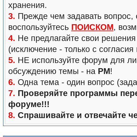
хранения.
3.
Прежде чем задавать вопрос, с
воспользуйтесь
ПОИСКОМ
, воз
4.
Не предлагайте свои решения 
(исключение - только с согласия
5.
НЕ используйте форум для ли
обсуждению темы - на
PM
!
6.
Одна тема - один вопрос (зада
7.
Проверяйте программы перед
форуме!!!
8.
Спрашивайте и отвечайте че