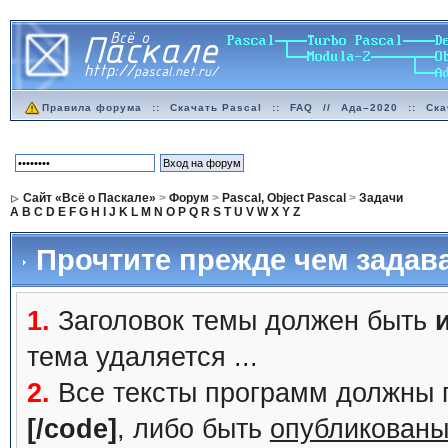
Правила форума
::
Скачать Pascal
::
FAQ
//
Ада–2020
::
Ска
Сайт «Всё о Паскале»
>
Форум
>
Pascal, Object Pascal
>
Задачи
A
B
C
D
E
F
G
H
I
J
K
L
M
N
O
P
Q
R
S
T
U
V
W
X
Y
Z
Прочтите прежде чем задав
1.
Заголовок темы должен быть
тема удаляется ...
2.
Все тексты программ должны 
[/code]
, либо быть
опубликованы