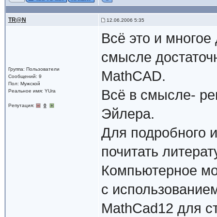
TR@N
12.06.2006 5:35
Всё это и многое
смысле достаточн
Группа: Пользователи
MathCAD.
Сообщений: 9
Пол: Мужской
Всё в смысле- ре
Реальное имя: YUra
Репутация:
0
Эйлера.
Для подробного и
почитать литера
Компьютерное мо
с использование
MathCad12 для ст