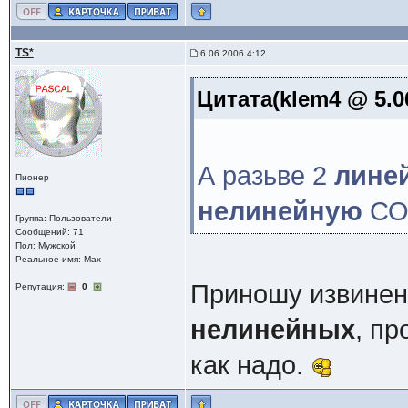
TS*
6.06.2006 4:12
Цитата(klem4 @ 5.0
А разьве 2
лине
Пионер
нелинейную
СО
Группа: Пользователи
Сообщений: 71
Пол: Мужской
Реальное имя: Max
Приношу извинен
Репутация:
0
нелинейных
, пр
как надо.