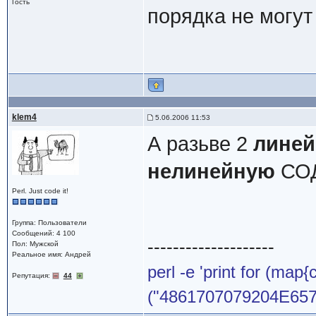
Гость
порядка не могу
klem4
5.06.2006 11:53
А разьве 2
лине
нелинейную
СОД
Perl. Just code it!
Группа: Пользователи
Сообщений: 4 100
--------------------
Пол: Мужской
Реальное имя: Андрей
perl -e 'print for (map{
Репутация:
44
("4861707079204E65772