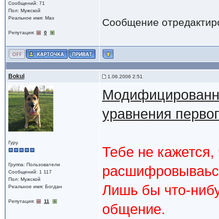
Сообщений: 71
Пол: Мужской
Реальное имя: Max
Сообщение отредактир
Репутация:
0
Bokul
1.06.2006 2:51
Модифицированн
уравнения перво
Гуру
Тебе не кажется,
Группа: Пользователи
расшифровываься
Сообщений: 1 117
Пол: Мужской
Лишь бы что-нибу
Реальное имя: Богдан
Репутация:
11
общение.