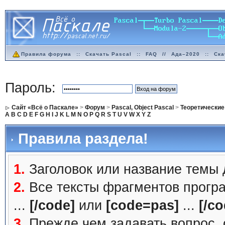
Правила форума
::
Скачать Pascal
::
FAQ
//
Ада–2020
::
Ска
Пароль:
Сайт «Всё о Паскале»
>
Форум
>
Pascal, Object Pascal
>
Теоретические
A
B
C
D
E
F
G
H
I
J
K
L
M
N
O
P
Q
R
S
T
U
V
W
X
Y
Z
Правила раздела!
1.
Заголовок или название темы
2.
Все тексты фрагментов прогр
...
[/code]
или
[code=pas]
...
[/co
3.
Прежде чем задавать вопрос, с