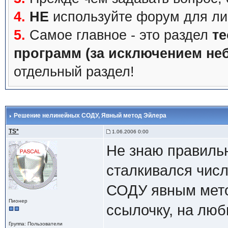
4.
НЕ
используйте форум для ли
5.
Самое главное - это раздел
те
программ (за исключением не
отдельный раздел!
Решение нелинейных СОДУ
, Явный метод Эйлера
TS*
1.06.2006 0:00
Не знаю правильн
сталкивался чис
СОДУ явным мето
Пионер
ссылочку, на лю
Группа: Пользователи