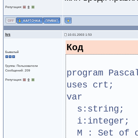
Репутация:
0
Ivs
10.01.2003 1:53
Код
Бывалый
Группа: Пользователи
program Pasca
Сообщений: 209
Репутация:
0
uses crt;
var
s:string;
i:integer;
M : Set of c