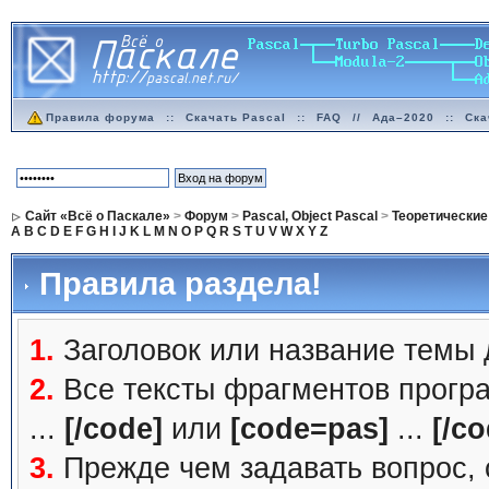
Правила форума
::
Скачать Pascal
::
FAQ
//
Ада–2020
::
Ска
Сайт «Всё о Паскале»
>
Форум
>
Pascal, Object Pascal
>
Теоретические
A
B
C
D
E
F
G
H
I
J
K
L
M
N
O
P
Q
R
S
T
U
V
W
X
Y
Z
Правила раздела!
1.
Заголовок или название темы
2.
Все тексты фрагментов прогр
...
[/code]
или
[code=pas]
...
[/co
3.
Прежде чем задавать вопрос, с