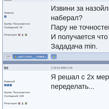
Извини за назойл
Новичок
наберал?
Группа: Пользователи
Пару не точносте
Сообщений: 29
И получается что
Репутация:
0
Зададача min.
Ivs
10.01.2003 2:16
Я решал с 2x мер
Бывалый
переделать...
Группа: Пользователи
Сообщений: 209
Репутация:
0