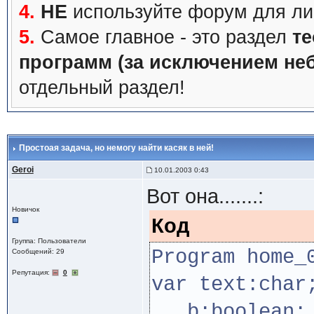
4.
НЕ
используйте форум для ли
5.
Самое главное - это раздел
те
программ (за исключением не
отдельный раздел!
Простоая задача, но немогу найти касяк в ней!
Geroi
10.01.2003 0:43
Вот она.......:
Новичок
Код
Группа: Пользователи
Program home_
Сообщений: 29
Репутация:
0
var text:char
b:boolean;