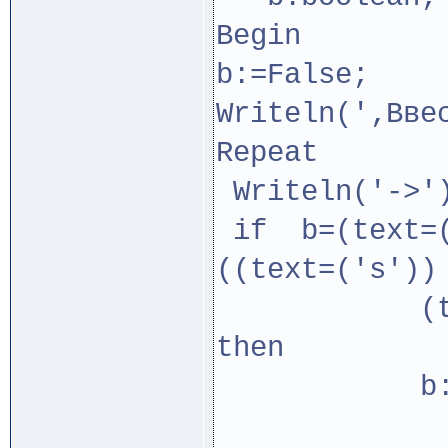
Begin
b:=False;
Writeln('‚Вве
Repeat
Writeln('->')
if b=(text=(
((text=('s'))
(text=('a
then
b:=tr