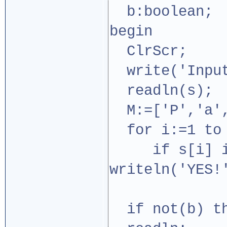
b:boolean;
begin
ClrScr;
write('Input
readln(s);
M:=['P','a',
for i:=1 to 
if s[i] in 
writeln('YES!
if not(b) th