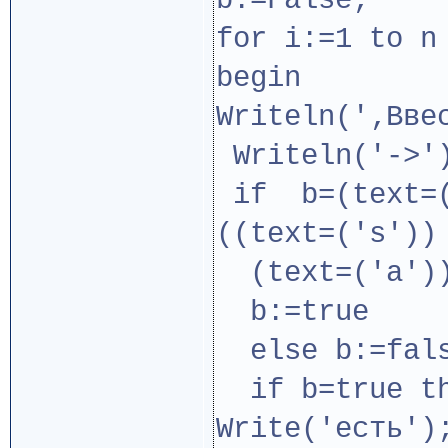
b:=False;
for i:=1 to n
begin
Writeln('‚Вве
Writeln('->')
if b=(text=(
((text=('s'))
(text=('a'))
b:=true
else b:=fal
if b=true th
Write('есть')