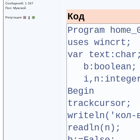
Сообщений: 1 347
Пол: Мужской
Код
Репутация:
3
Program home_
uses wincrt;
var text:char
b:boolean;
i,n:intege
Begin
trackcursor;
writeln('кол-
readln(n);