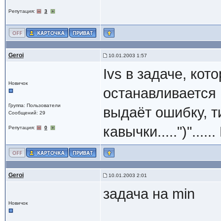
Репутация:
3
Geroi
10.01.2003 1:57
Ivs в задаче, кот
Новичок
останавливается н
Группа: Пользователи
выдаёт ошибку, т
Сообщений: 29
кавычки.....")"....
Репутация:
0
Geroi
10.01.2003 2:01
задача на min
Новичок