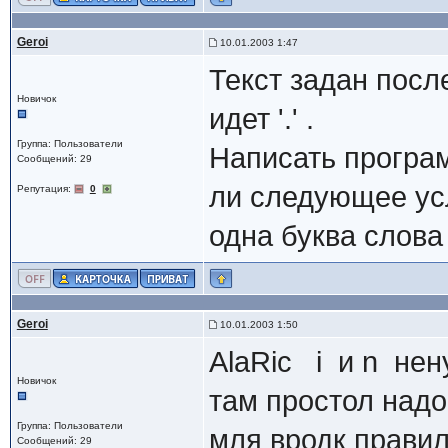
Geroi
10.01.2003 1:47
Текст задан посл
Новичок
идет '.' .
Группа: Пользователи
Написать програ
Сообщений: 29
ли следующее усл
Репутация:
0
одна буква слова 
Geroi
10.01.2003 1:50
AlaRic i и n нен
Новичок
там простол надо
Группа: Пользователи
мля вродк правил
Сообщений: 29