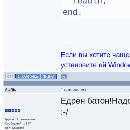
readln;
end.
--------------------
Если вы хотите чаще
установите ей Windo
AlaRic
10.01.2003 1:54
Едрён батон!Надо
...
:-/
Группа: Пользователи
Сообщений: 1 347
Пол: Мужской