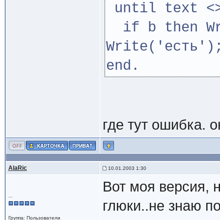
until text <
if b then Wr
Write('есть')
end.
где тут ошибка. 
AlaRic
10.01.2003 1:30
Вот моя версия, 
...
глюки..не знаю 
Группа: Пользователи