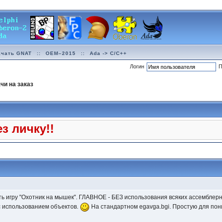
ачать GNAT
::
OEM–2015
::
Ada -> C/C++
Логин
П
чи на заказ
з личку!!
ь игру "Охотник на мышек". ГЛАВНОЕ - БЕЗ использования всяких ассемблерн
с использованием объектов.
На стандартном egavga.bgi. Простую для пон