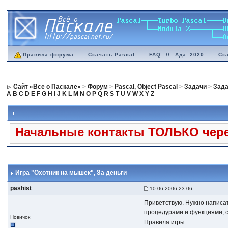
Правила форума
::
Скачать Pascal
::
FAQ
//
Ада–2020
::
Ск
Сайт «Всё о Паскале»
>
Форум
>
Pascal, Object Pascal
>
Задачи
>
Зада
A
B
C
D
E
F
G
H
I
J
K
L
M
N
O
P
Q
R
S
T
U
V
W
X
Y
Z
Начальные контакты ТОЛЬКО чере
Игра "Охотник на мышек"
, За деньги
pashist
10.06.2006 23:06
Приветствую. Нужно написат
процедурами и функциями, 
Новичок
Правила игры: