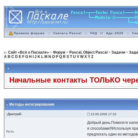
Правила форума
::
Скачать Pascal
::
FAQ
//
Ада–2020
::
Ск
Сайт «Всё о Паскале»
>
Форум
>
Pascal, Object Pascal
>
Задачи
>
Зада
A
B
C
D
E
F
G
H
I
J
K
L
M
N
O
P
Q
R
S
T
U
V
W
X
Y
Z
Начальные контакты ТОЛЬКО чере
Методы интегрирования
-Дмитрий-
13.06.2006 17:32
Добрый день.Помогите напис
я способами!!!Используя пра
Гость
предлогать один из методов!