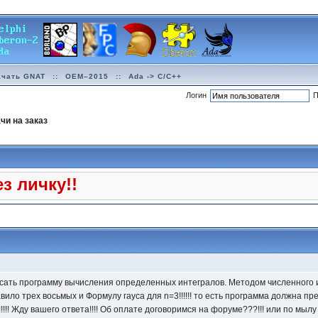
ачать GNAT
::
OEM–2015
::
Ada -> C/C++
Логин
П
чи на заказ
з личку!!
ать программу вычисления определенных интегралов. Методом численного ин
вило трех восьмых и Формулу гауса для n=3!!!!!! то есть программа должна п
!!!! Жду вашего ответа!!!! Об оплате договоримся на форуме???!!! или по мыл