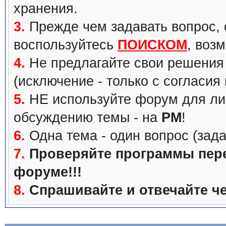
хранения.
3.
Прежде чем задавать вопрос, с
воспользуйтесь
ПОИСКОМ
, воз
4.
Не предлагайте свои решения 
(исключение - только с согласия
5.
НЕ используйте форум для ли
обсуждению темы - на
PM
!
6.
Одна тема - один вопрос (зада
7.
Проверяйте программы перед
форуме!!!
8.
Спрашивайте и отвечайте че