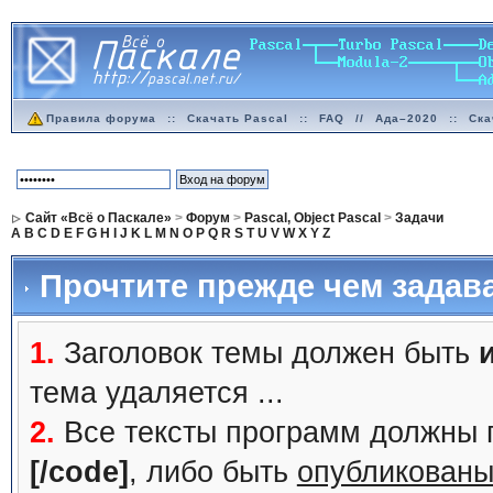
Правила форума
::
Скачать Pascal
::
FAQ
//
Ада–2020
::
Ска
Сайт «Всё о Паскале»
>
Форум
>
Pascal, Object Pascal
>
Задачи
A
B
C
D
E
F
G
H
I
J
K
L
M
N
O
P
Q
R
S
T
U
V
W
X
Y
Z
Прочтите прежде чем задав
1.
Заголовок темы должен быть
тема удаляется ...
2.
Все тексты программ должны 
[/code]
, либо быть
опубликованы