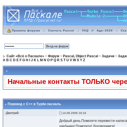
Правила форума
::
Скачать Pascal
::
FAQ
//
Ада–2020
::
Ска
Сайт «Всё о Паскале»
>
Форум
>
Pascal, Object Pascal
>
Задачи
>
Задач
A
B
C
D
E
F
G
H
I
J
K
L
M
N
O
P
Q
R
S
T
U
V
W
X
Y
Z
Начальные контакты ТОЛЬКО через
Перевод с С++ в Турбо паскаль
-Дмитрий-
14.06.2006 19:16
Добрый день.Помогите перевести написан
учебника! Помогите! Договоримся!