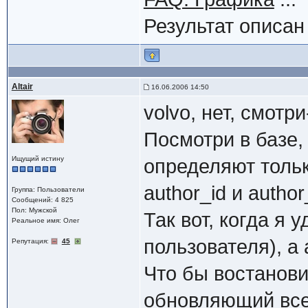
Результат описа
Altair
16.06.2006 14:50
volvo, нет, смотри
Посмотри в базе,
Ищущий истину
определяют тольк
author_id и auth
Группа: Пользователи
Сообщений: 4 825
Пол: Мужской
Так вот, когда я 
Реальное имя: Олег
пользователя), а 
Репутация:
45
Что бы востанови
обновляющий все 