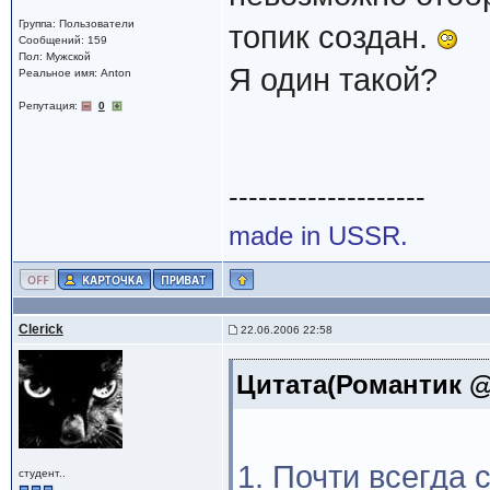
Группа: Пользователи
топик создан.
Сообщений: 159
Пол: Мужской
Я один такой?
Реальное имя: Anton
Репутация:
0
--------------------
made in USSR.
Clerick
22.06.2006 22:58
Цитата(Романтик @ 
1. Почти всегда 
студент..