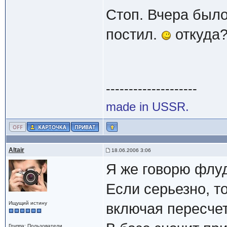
Стоп. Вчера было 
постил.
откуда
--------------------
made in USSR.
Altair
18.06.2006 3:06
Я же говорю флу
Если серьезно, т
Ищущий истину
включая пересчет
Группа: Пользователи