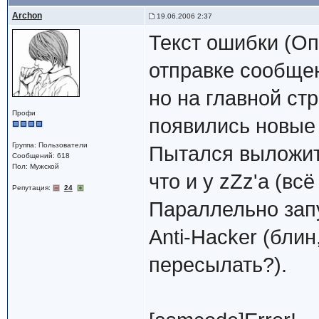
Archon
19.06.2006 2:37
Текст ошибки (Оп
отправке сообщен
но на главной ст
Профи
появились новые
Группа: Пользователи
Пытался выложить
Сообщений: 618
Пол: Мужской
что и у zZz'а (вс
Репутация:
24
Параллельно зап
Anti-Hacker (бли
пересылать?).