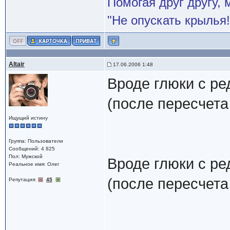
Помогая друг другу,
"Не опускать крылья!
Altair
17.06.2006 1:48
Вроде глюки с р
(после пересчета
Ищущий истину
Группа: Пользователи
Сообщений: 4 825
Пол: Мужской
Вроде глюки с р
Реальное имя: Олег
(после пересчета
Репутация:
45