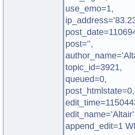
use_emo=1,
ip_address='83.23
post_date=110694
post='',
author_name='Alta
topic_id=3921,
queued=0,
post_htmlstate=0,
edit_time=115044
edit_name='Altair'
append_edit=1 