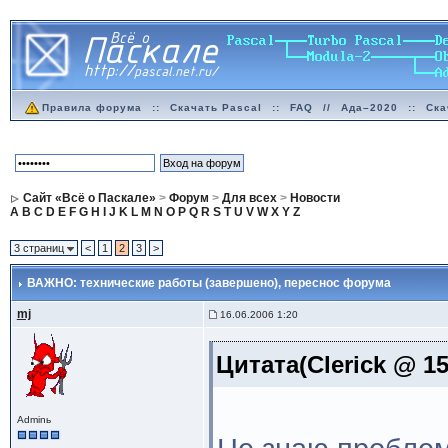
Правила форума
::
Скачать Pascal
::
FAQ
//
Ада–2020
::
Ска
Сайт «Всё о Паскале»
>
Форум
>
Для всех
>
Новости
A
B
C
D
E
F
G
H
I
J
K
L
M
N
O
P
Q
R
S
T
U
V
W
X
Y
Z
3 страниц
<
1
2
3
>
ВАЖНО: технические работы (завершено)
, переснос форума
mj
16.06.2006 1:20
Цитата(Clerick @ 15
Adminь