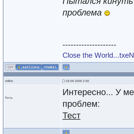
Пытался кинуть э
проблема
--------------------
Close the World...txe
volvo
19.06.2006 2:50
Интересно... У м
Гость
проблем:
Тест