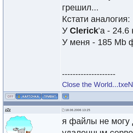
грешил...
Кстати аналогия:
У
Clerick
'a - 24.6
У меня - 185 Mb 
--------------------
Close the World...txe
zZz
18.06.2006 13:25
я файлы не могу 
удаленным сервер