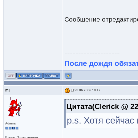
Сообщение отредактир
--------------------
После дождя обяза
mj
23.06.2006 18:17
Цитата(Clerick @ 22
p.s. Хотя сейча
Adminь
Группа: Пользователи