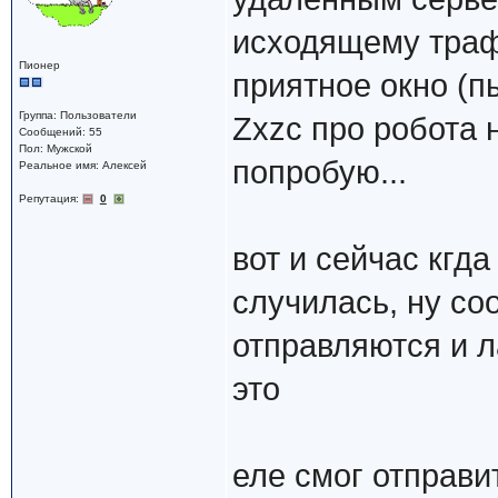
исходящему трафф
Пионер
приятное окно (п
Группа: Пользователи
Zxzc про робота н
Сообщений: 55
Пол: Мужской
попробую...
Реальное имя: Алексей
Репутация:
0
вот и сейчас кгда
случилась, ну со
отправляются и л
это
еле смог отправит