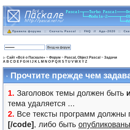
Правила форума
::
Скачать Pascal
::
FAQ
//
Ада–2020
::
Ска
Сайт «Всё о Паскале»
>
Форум
>
Pascal, Object Pascal
>
Задачи
A
B
C
D
E
F
G
H
I
J
K
L
M
N
O
P
Q
R
S
T
U
V
W
X
Y
Z
Прочтите прежде чем задав
1.
Заголовок темы должен быть
тема удаляется ...
2.
Все тексты программ должны 
[/code]
, либо быть
опубликованы