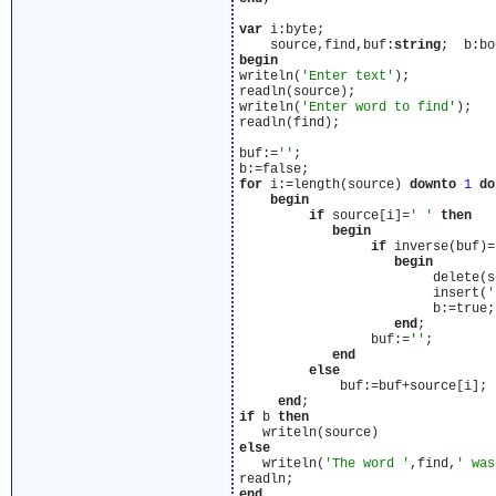
var
 i:byte;

    source,find,buf:
string
begin
writeln(
'Enter text'
);

readln(source);

writeln(
'Enter word to find'
);

readln(find);

buf:=
''
;

for
 i:=length(source) 
downto
1
do
begin
if
 source[i]=
' '
then
begin
if
 inverse(buf)=
begin
                         delete(s
                         insert(
'
                         b:=true;

end
;

                 buf:=
''
;

end
else
             buf:=buf+source[i];

end
if
 b 
then
else
   writeln(
'The word '
,find,
' was
end