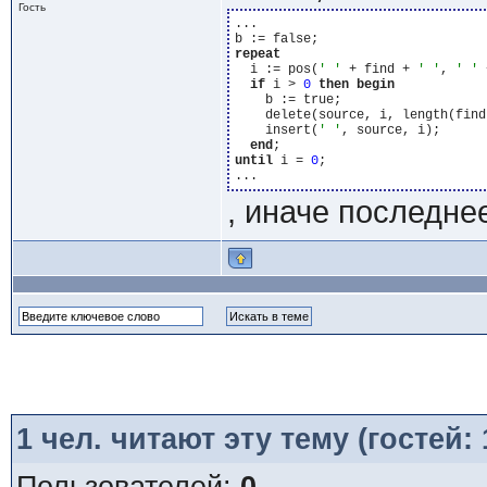
Гость
...

repeat
  i := pos(
' '
 + find + 
' '
, 
' '
 
if
 i > 
0
then
begin
    b := true;

    delete(source, i, length(find)
    insert(
' '
, source, i);

end
until
 i = 
0
;

, иначе последнее
1
чел. читают эту тему (гостей: