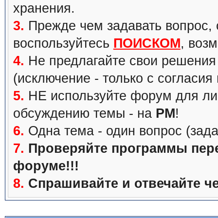
хранения.
3.
Прежде чем задавать вопрос, с
воспользуйтесь
ПОИСКОМ
, воз
4.
Не предлагайте свои решения 
(исключение - только с согласия
5.
НЕ используйте форум для ли
обсуждению темы - на
PM
!
6.
Одна тема - один вопрос (зада
7.
Проверяйте программы перед
форуме!!!
8.
Спрашивайте и отвечайте че