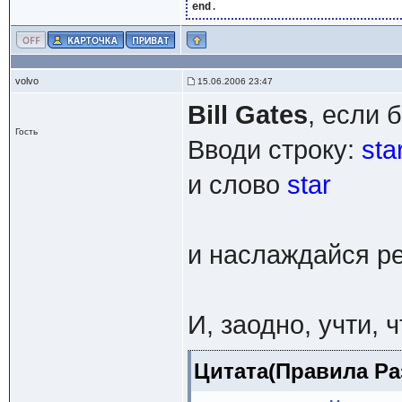
end
volvo
15.06.2006 23:47
Bill Gates
, если 
Гость
Вводи строку:
sta
и слово
star
и наслаждайся ре
И, заодно, учти, ч
Цитата(Правила Ра