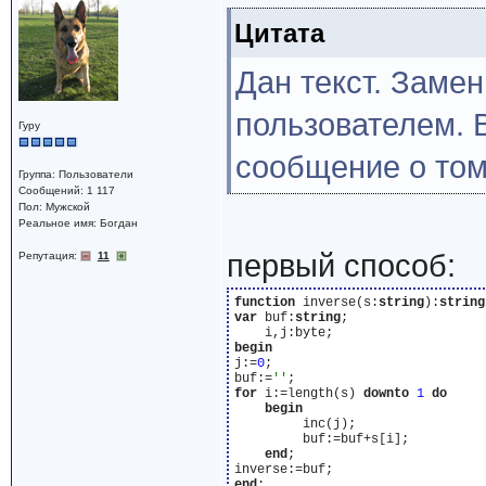
Цитата
Дан текст. Заме
пользователем. 
Гуру
сообщение о том,
Группа: Пользователи
Сообщений: 1 117
Пол: Мужской
Реальное имя: Богдан
первый способ:
Репутация:
11
function
 inverse(s:
string
):
string
var
 buf:
string
;

begin
j:=
0
;

buf:=
''
for
 i:=length(s) 
downto
1
do
begin
         inc(j);

         buf:=buf+s[i];

end
;

end
;
