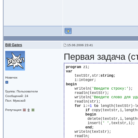
Bill Gates
15.06.2006 23:41
Первая задача (ст
program
var
    textStr,str:
string
;

Новичок
begin
    writeln(
'Введите строку:'
);

Группа: Пользователи
    readln(textStr);

Сообщений: 24
    writeln(
'Введите слово для уд
Пол: Мужской
    readln(str);

for
 i:=
1
to
 length(textStr)-l
Репутация:
0
if
 copy(textstr,i,length
begin
          delete(textstr,i,length(
          insert(
' '
,textstr,i);

end
;

    writeln(textstr);
