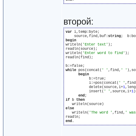
второй:
var
 i,temp:byte;

    source,find,buf:
string
begin
writeln(
'Enter text'
);

readln(source);

writeln(
'Enter word to find'
);

readln(find);

while
 pos(concat(
' '
,find,
' '
),so
begin
           b:=true;

           i:=pos(concat(
' '
,find
           delete(source,i+
1
,leng
           insert(
' '
,source,i+
1
)
end
if
 b 
then
else
   writeln(
'The word '
,find,
' was
end