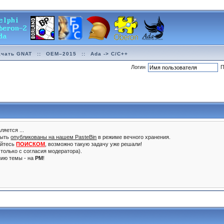
ачать GNAT
::
OEM–2015
::
Ada -> C/C++
Логин
П
ляется ...
быть
опубликованы на нашем PasteBin
в режиме вечного хранения.
уйтесь
ПОИСКОМ
, возможно такую задачу уже решали!
только с согласия модератора).
нию темы - на
PM
!