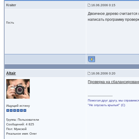
Kraiter
16.06.2006 0:15
Двоичное дерево считается 
написать программу проверк
Гость
Altair
16.06.2006 0:20
Проверка на сбалансирован
--------------------
Помогая друг другу, мы справимс
"Не опускать крылья!" (С)
Ищущий истину
Группа: Пользователи
Сообщений: 4 825
Пол: Мужской
Реальное имя: Олег