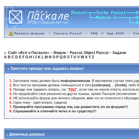
Правила форума
::
Скачать Pascal
::
FAQ
//
Ада–2020
::
Ск
Сайт «Всё о Паскале»
>
Форум
>
Pascal, Object Pascal
>
Задачи
A
B
C
D
E
F
G
H
I
J
K
L
M
N
O
P
Q
R
S
T
U
V
W
X
Y
Z
Прочтите прежде чем задавать вопрос!
1.
Заголовок темы должен быть
информативным
. В противном случае тема уда
2.
Все тексты программ должны помещаться в теги
[code=pas]
...
[/code]
, либо 
3.
Прежде чем задавать вопрос, см. "
FAQ
", если там не нашли ответа, воспольз
4.
Не предлагайте свои решения на других языках, кроме Паскаля (исключение - 
5.
НЕ используйте форум для личного общения,
все
что не относится к обсужде
6.
Одна тема - один вопрос (задача)
7.
Проверяйте программы перед тем, как разместить их на форуме!!!
8.
Спрашивайте и отвечайте четко и по существу!!!
Двоичные деревья