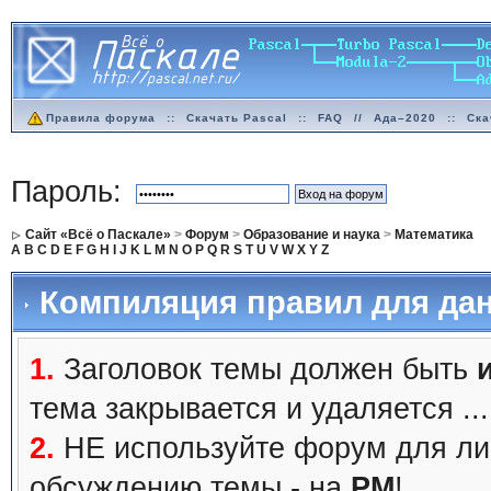
Правила форума
::
Скачать Pascal
::
FAQ
//
Ада–2020
::
Ска
Пароль:
Сайт «Всё о Паскале»
>
Форум
>
Образование и наука
>
Математика
A
B
C
D
E
F
G
H
I
J
K
L
M
N
O
P
Q
R
S
T
U
V
W
X
Y
Z
Компиляция правил для дан
1.
Заголовок темы должен быть
тема закрывается и удаляется ...
2.
НЕ используйте форум для ли
обсуждению темы - на
PM
!