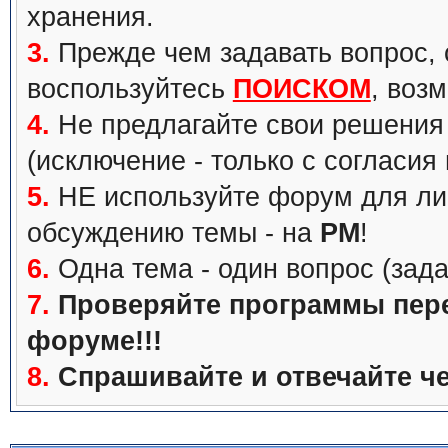
хранения.
3.
Прежде чем задавать вопрос, с
воспользуйтесь
ПОИСКОМ
, воз
4.
Не предлагайте свои решения 
(исключение - только с согласия
5.
НЕ используйте форум для ли
обсуждению темы - на
PM
!
6.
Одна тема - один вопрос (зада
7.
Проверяйте программы перед
форуме!!!
8.
Спрашивайте и отвечайте че