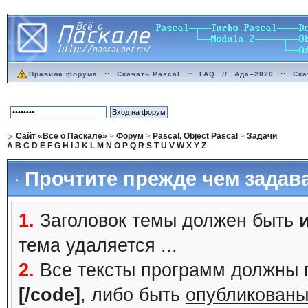
Правила форума
::
Скачать Pascal
::
FAQ
//
Ада–2020
::
Ска
Сайт «Всё о Паскале»
>
Форум
>
Pascal, Object Pascal
>
Задачи
A
B
C
D
E
F
G
H
I
J
K
L
M
N
O
P
Q
R
S
T
U
V
W
X
Y
Z
Прочтите прежде чем задав
1.
Заголовок темы должен быть
тема удаляется ...
2.
Все тексты программ должны 
[/code]
, либо быть
опубликованы