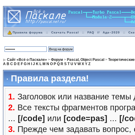
Правила форума
::
Скачать Pascal
::
FAQ
//
Ада–2020
::
Ска
Сайт «Всё о Паскале»
>
Форум
>
Pascal, Object Pascal
>
Теоретические
A
B
C
D
E
F
G
H
I
J
K
L
M
N
O
P
Q
R
S
T
U
V
W
X
Y
Z
Правила раздела!
1.
Заголовок или название темы
2.
Все тексты фрагментов прогр
...
[/code]
или
[code=pas]
...
[/co
3.
Прежде чем задавать вопрос, с