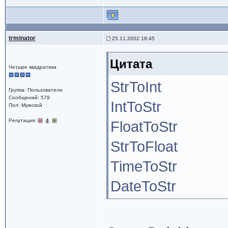
trminator
25.11.2002 18:45
Цитата
Четыре квадратика
StrToInt
Группа: Пользователи
Сообщений: 579
IntToStr
Пол: Мужской
Репутация:
4
FloatToStr
StrToFloat
TimeToStr
DateToStr