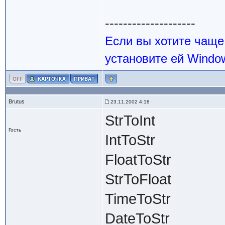
--------------------
Если вы хотите чаще
установите ей Windo
Brutus
23.11.2002 4:18
StrToInt
Гость
IntToStr
FloatToStr
StrToFloat
TimeToStr
DateToStr