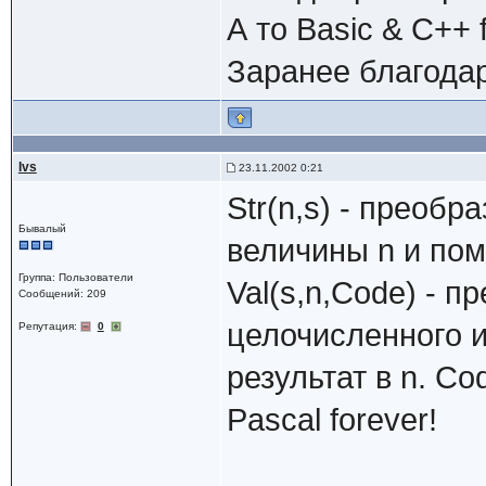
А то Basic & C++ f
Заранее благода
Ivs
23.11.2002 0:21
Str(n,s) - преобр
Бывалый
величины n и пом
Группа: Пользователи
Val(s,n,Code) - п
Сообщений: 209
целочисленного 
Репутация:
0
результат в n. Co
Pascal forever!