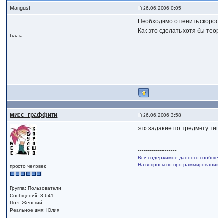
Mangust
26.06.2006 0:05
Необходимо о ценить скорос
Как это сделать хотя бы те
Гость
мисс_граффити
26.06.2006 3:58
это задание по предмету ти
--------------------
Все содержимое данного сообщен
На вопросы по программированию,
просто человек
Группа: Пользователи
Сообщений: 3 641
Пол: Женский
Реальное имя: Юлия