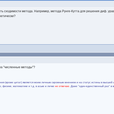
ть сходимости метода. Например, метода Рунге-Кутта для решения диф. ура
оретически?
па "численные методы"?
ия (кроме цитат) является моим личным скромным мнением и на статус истины в высшей 
 физике, математике и т.д. в аське и личке
не отвечаю.
Даже "один-единственный раз" в 