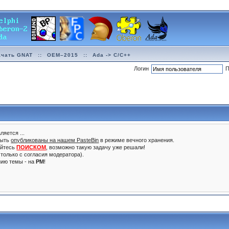
ачать GNAT
::
OEM–2015
::
Ada -> C/C++
Логин
П
ляется ...
быть
опубликованы на нашем PasteBin
в режиме вечного хранения.
уйтесь
ПОИСКОМ
, возможно такую задачу уже решали!
только с согласия модератора).
нию темы - на
PM
!