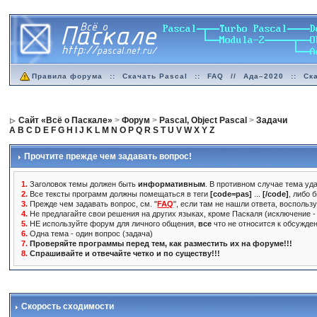
Правила форума
::
Скачать Pascal
::
FAQ
//
Ада–2020
::
Ск
Сайт «Всё о Паскале»
>
Форум
>
Pascal, Object Pascal
>
Задачи
A
B
C
D
E
F
G
H
I
J
K
L
M
N
O
P
Q
R
S
T
U
V
W
X
Y
Z
Прочтите прежде чем задавать вопрос!
1.
Заголовок темы должен быть
информативным
. В противном случае тема уда
2.
Все тексты программ должны помещаться в теги
[code=pas]
...
[/code]
, либо 
3.
Прежде чем задавать вопрос, см. "
FAQ
", если там не нашли ответа, воспольз
4.
Не предлагайте свои решения на других языках, кроме Паскаля (исключение - 
5.
НЕ используйте форум для личного общения,
все
что не относится к обсужде
6.
Одна тема - один вопрос (задача)
7.
Проверяйте программы перед тем, как разместить их на форуме!!!
8.
Спрашивайте и отвечайте четко и по существу!!!
Скорость сходимости