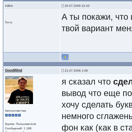
volvo
20.07.2006 22:43
А ты покажи, что
Гость
твой вариант мен
GoodWind
21.07.2006 1:06
я сказал что
сде
вывод что еще п
хочу сделать бук
Автооответчик
немного сглажен
Группа: Пользователи
фон как (как в с
Сообщений: 1 188