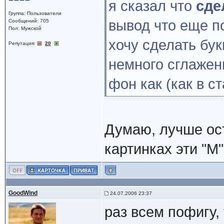
я сказал что
сде
Группа: Пользователи
вывод что еще п
Сообщений: 705
Пол: Мужской
хочу сделать бук
Репутация:
20
немного сглажен
фон как (как в 
Думаю, лучше ост
картинках эти "М"
GoodWind
24.07.2006 23:37
раз всем пофигу, 