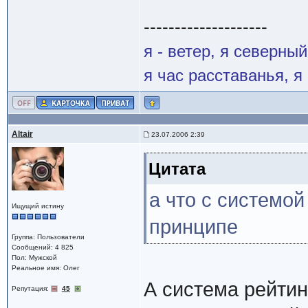
--------------------
я - ветер, я северны
я час расставанья, 
Altair
23.07.2006 2:39
Цитата
а что с системой 
Ищущий истину
принципе
Группа: Пользователи
Сообщений: 4 825
Пол: Мужской
Реальное имя: Олег
А система рейтин
Репутация:
45