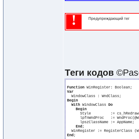
!
Предупреждающий тег
Теги кодов
©Pasc
Function
Var
Begin
With
 WindowClass 
Do
Begin
      Style         := cs_hRedraw
      lpfnWndProc   := WndProc(@W
      lpszClassName := AppName;

End
;

  WinRegister := RegisterClass (W
End
;
