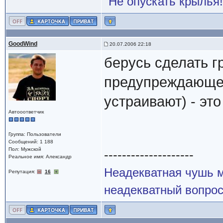
"Не опускать крылья!
GoodWind
20.07.2006 22:18
берусь сделать г
предупреждающег
устраивают) - это
Автооответчик
Группа: Пользователи
Сообщений: 1 188
Пол: Мужской
--------------------
Реальное имя: Александр
Неадекватная чушь м
Репутация:
16
неадекватный вопрос