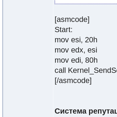
[asmcode]
Start:
mov esi, 20h
mov edx, esi
mov edi, 80h
call Kernel_Send
[/asmcode]
Система репута