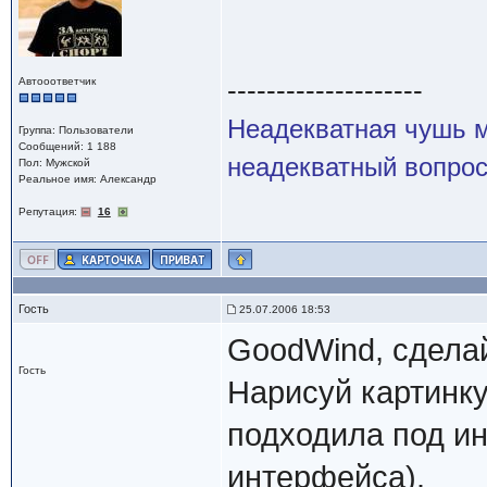
--------------------
Автооответчик
Неадекватная чушь м
Группа: Пользователи
Сообщений: 1 188
неадекватный вопрос
Пол: Мужской
Реальное имя: Александр
Репутация:
16
Гость
25.07.2006 18:53
GoodWind, сдела
Гость
Нарисуй картинку
подходила под и
интерфейса).