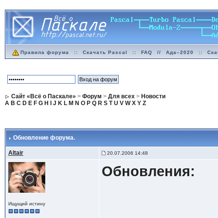
Правила форума
::
Скачать Pascal
::
FAQ
//
Ада–2020
::
Ска
Сайт «Всё о Паскале»
>
Форум
>
Для всех
>
Новости
A
B
C
D
E
F
G
H
I
J
K
L
M
N
O
P
Q
R
S
T
U
V
W
X
Y
Z
Обновление форума.
Altair
20.07.2006 14:48
Обновления:
Ищущий истину