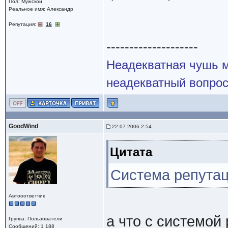
Пол: Мужской
Реальное имя: Александр
Репутация:
16
--------------------
Неадекватная чушь м
неадекватный вопрос
GoodWind
22.07.2006 2:54
Цитата
Система репута
Автооответчик
а что с системой 
Группа: Пользователи
Сообщений: 1 188