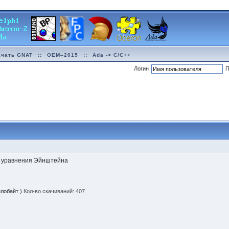
ачать GNAT
::
OEM–2015
::
Ada -> C/C++
Логин
П
ь уравнения Эйнштейна
илобайт )
Кол-во скачиваний: 407