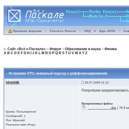
Правила форума
::
Скачать Pascal
::
FAQ
//
Ада–2020
::
Ск
Сайт «Всё о Паскале»
>
Форум
>
Образование и наука
>
Физика
A
B
C
D
E
F
G
H
I
J
K
L
M
N
O
P
Q
R
S
T
U
V
W
X
Y
Z
Исправим ОТО
, неверный подход к дифференцированию
strannik
29.07.2006 21:12
Попробуем скорректироват
Прикрепленные файлы
_____________.doc
( 76.5 к
Группа: Пользователи
Сообщений: 1
Пол: Мужской
Реальное имя: Игорь