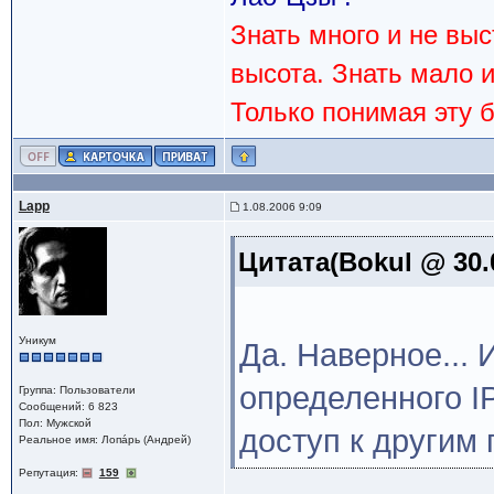
Знать много и не вы
высота. Знать мало 
Только понимая эту 
Lapp
1.08.2006 9:09
Цитата(Bokul @ 30.
Уникум
Да. Наверное... 
определенного IP
Группа: Пользователи
Сообщений: 6 823
Пол: Мужской
доступ к другим 
Реальное имя: Лопáрь (Андрей)
Репутация:
159