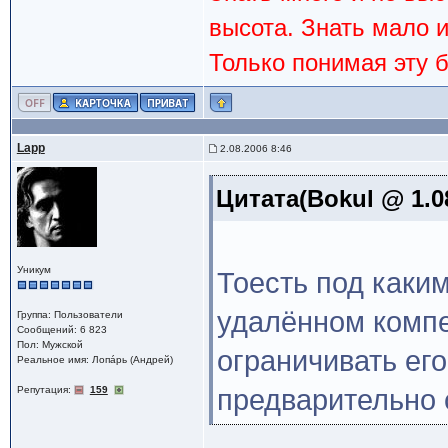
высота. Знать мало 
Только понимая эту 
Lapp
2.08.2006 8:46
Цитата(Bokul @ 1.0
Уникум
Тоесть под каки
удалённом компе
Группа: Пользователи
Сообщений: 6 823
Пол: Мужской
ограничивать ег
Реальное имя: Лопáрь (Андрей)
Репутация:
159
предварительно 