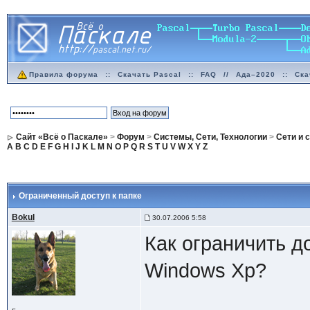
Правила форума
::
Скачать Pascal
::
FAQ
//
Ада–2020
::
Ска
Сайт «Всё о Паскале»
>
Форум
>
Системы, Сети, Технологии
>
Сети и 
A
B
C
D
E
F
G
H
I
J
K
L
M
N
O
P
Q
R
S
T
U
V
W
X
Y
Z
Ограниченный доступ к папке
Bokul
30.07.2006 5:58
Как ограничить д
Windows Xp?