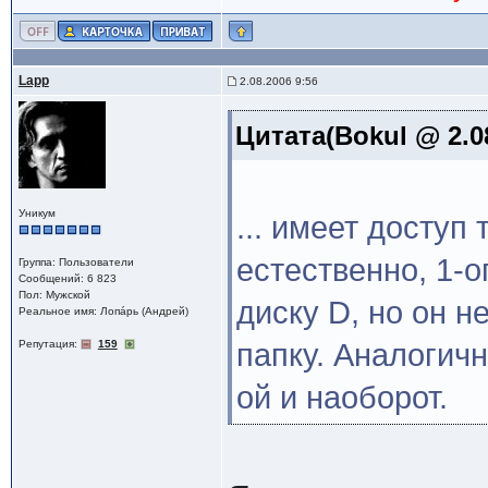
Lapp
2.08.2006 9:56
Цитата(Bokul @ 2.0
Уникум
... имеет доступ 
естественно, 1-о
Группа: Пользователи
Сообщений: 6 823
Пол: Мужской
диску D, но он н
Реальное имя: Лопáрь (Андрей)
Репутация:
159
папку. Аналогичн
ой и наоборот.