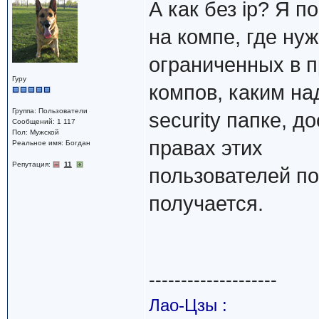
А как без ip? Я по
на компе, где ну
ограниченных в 
Гуру
компов, каким на
Группа: Пользователи
security папке, д
Сообщений: 1 117
Пол: Мужской
правах этих
Реальное имя: Богдан
Репутация:
11
пользователей по
получается.
--------------------
Лао-Цзы :