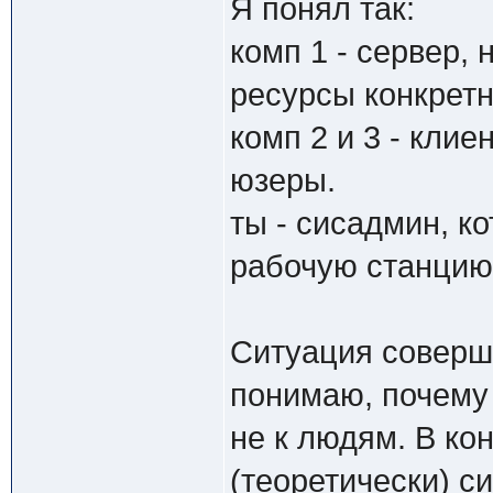
Я понял так:
комп 1 - сервер,
ресурсы конкрет
комп 2 и 3 - клие
юзеры.
ты - сисадмин, к
рабочую станцию 
Ситуация соверше
понимаю, почему 
не к людям. В ко
(теоретически) си