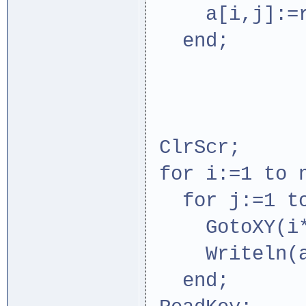
a[i,j]:=ran
end;
ClrScr;
for i:=1 to n
for j:=1 to
GotoXY(i*6
Writeln(a[
end;