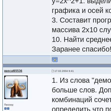
у=2x^2+1. выдели
графика и осей к
3. Составит прог
массива 2х10 сл
10. Найти средн
Заранее спасиб
pascal65536
17.02.2004 9:41
1. Из слова "дем
больше слов. До
комбинаций сочет
Пионер
определить что п