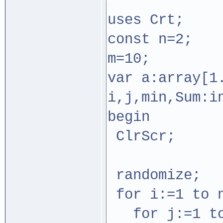
uses Crt;
const n=2;
m=10;
var a:array[1
i,j,min,Sum:
begin
ClrScr;
randomize;
for i:=1 to n
for j:=1 to