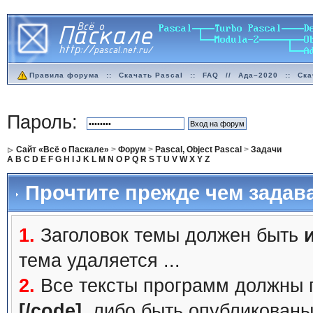
Правила форума
::
Скачать Pascal
::
FAQ
//
Ада–2020
::
Ска
Пароль:
Сайт «Всё о Паскале»
>
Форум
>
Pascal, Object Pascal
>
Задачи
A
B
C
D
E
F
G
H
I
J
K
L
M
N
O
P
Q
R
S
T
U
V
W
X
Y
Z
Прочтите прежде чем задав
1.
Заголовок темы должен быть
тема удаляется ...
2.
Все тексты программ должны 
[/code]
, либо быть
опубликованы