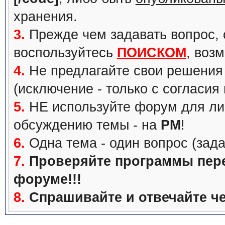
хранения.
3.
Прежде чем задавать вопрос, с
воспользуйтесь
ПОИСКОМ
, воз
4.
Не предлагайте свои решения 
(исключение - только с согласия
5.
НЕ используйте форум для ли
обсуждению темы - на
PM
!
6.
Одна тема - один вопрос (зада
7.
Проверяйте программы перед
форуме!!!
8.
Спрашивайте и отвечайте че