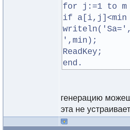
for j:=1 to m
if a[i,j]<mi
writeln('Sa='
',min);
ReadKey;
end.
генерацию можешь
эта не устраивает)