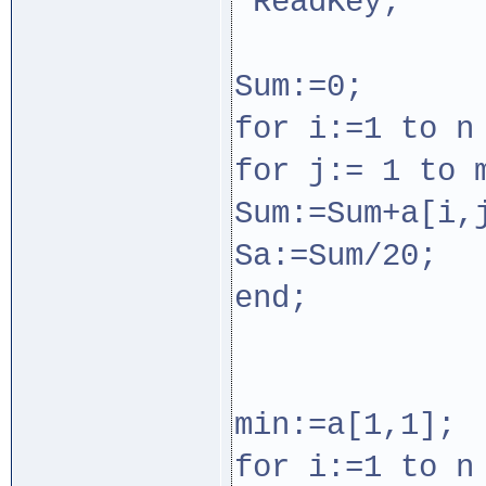
ReadKey;
Sum:=0;
for i:=1 to n
for j:= 1 to
Sum:=Sum+a[i,
Sa:=Sum/20
end;
min:=a[1,1];
for i:=1 to n