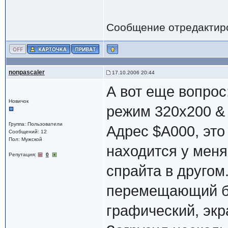
Сообщение отредактир
nonpascaler
17.10.2006 20:44
А вот еще вопрос
Новичок
режим 320x200 &
Группа: Пользователи
Адрес $A000, это
Сообщений: 12
Пол: Мужской
находится у меня
Репутация:
0
спрайта в другом
перемещающий ба
графический, эк