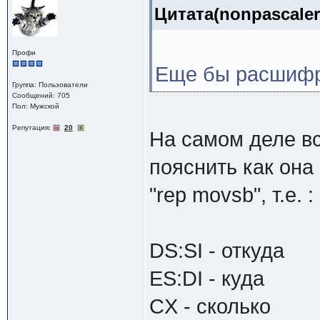
Цитата(nonpascaler
Профи
Еще бы расшифрова
Группа: Пользователи
Сообщений: 705
Пол: Мужской
Репутация:
20
На самом деле вс
пояснить как она
"rep movsb", т.е. :
DS:SI - откуда
ES:DI - куда
CX - сколько