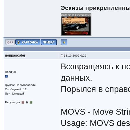
Эскизы прикрепленны
nonpascaler
18.10.2006 0:25
Возвращаясь к п
Новичок
данных.
Группа: Пользователи
Порылся в справо
Сообщений: 12
Пол: Мужской
Репутация:
0
MOVS - Move Strin
Usage: MOVS dest