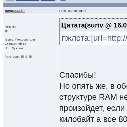
nonpascaler
18.08.2006 18:26
Цитата(suriv @ 16.0
Новичок
пжлста:[url=http:/
Группа: Пользователи
Сообщений: 12
Пол: Мужской
Репутация:
0
Спасибы!
Но опять же, в об
структуре RAM не
произойдет, если
килобайт а все 8