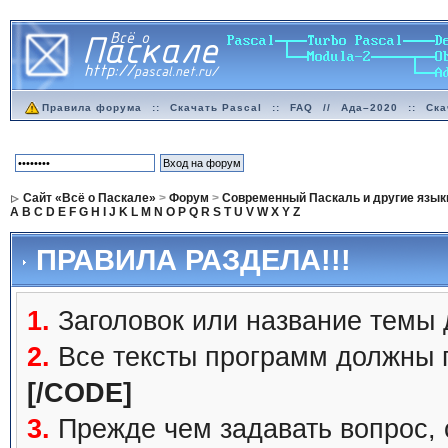
Правила форума
::
Скачать Pascal
::
FAQ
//
Ада–2020
::
Ска
Сайт «Всё о Паскале»
>
Форум
>
Современный Паскаль и другие язык
A
B
C
D
E
F
G
H
I
J
K
L
M
N
O
P
Q
R
S
T
U
V
W
X
Y
Z
ПРАВИЛА РАЗДЕЛА!!!
1.
Заголовок или название темы
2.
Все тексты программ должны 
[/CODE]
3.
Прежде чем задавать вопрос,