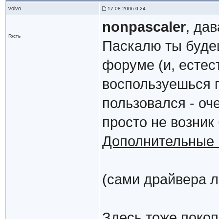
volvo
17.08.2006 0:24
nonpascaler
, да
Гость
Паскалю ты буде
форуме (и, естест
воспользуешься п
пользовался - оче
просто не возник
Дополнительные 
(сами драйвера л
Здесь тоже покоп