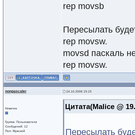
rep movsb
Пересылать будет
rep movsw.
movsd паскаль не
rep movsw.
nonpascaler
24.10.2006 15:15
Цитата(Malice @ 19.
Новичок
Группа: Пользователи
Сообщений: 12
Пересылать буде
Пол: Мужской