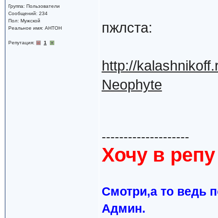
Группа: Пользователи
Сообщений: 234
Пол: Мужской
пжлста:
Реальное имя: AHTOH
Репутация:
1
http://kalashnikoff
Neophyte
--------------------
Хочу в репу 
Cмотри,а то ведь 
Админ.