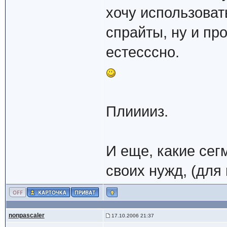
хочу использовать
спрайты, ну и пр
естесссно.
Плииииз.
И еще, какие се
своих нужд, (для
nonpascaler
17.10.2006 21:37