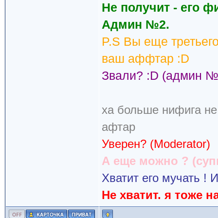
Не получит - его ф
Админ №2.
P.S Вы еще третьег
ваш аффтар :D
Звали? :D (админ №
ха больше нифига не
афтар
Уверен? (Moderator)
А еще можно ? (су
Хватит его мучать ! И
Не хватит. я тоже 