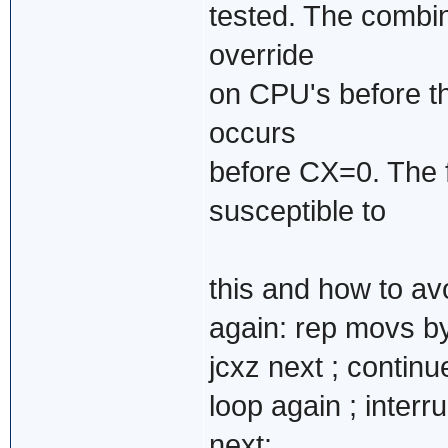
tested. The combin
override
on CPU's before the
occurs
before CX=0. The 
susceptible to
this and how to avo
again: rep movs byt
jcxz next ; contin
loop again ; interr
next: