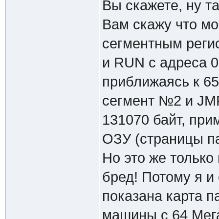
Вы скажете, ну т
Вам скажу что мо
сегментным реги
и RUN с адреса 00
приближаясь к 65
сегмент №2 и JMP
131070 байт, при
ОЗУ (страницы п
Но это же только
бред! Потому я и
показана карта п
машины с 64 Мега