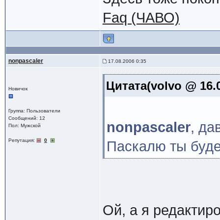
Faq (ЧАВО)
nonpascaler
17.08.2006 0:35
Цитата(volvo @ 16.0
Новичок
Группа: Пользователи
Сообщений: 12
nonpascaler
, да
Пол: Мужской
Репутация:
0
Паскалю ты буде
Ой, а я редактиро