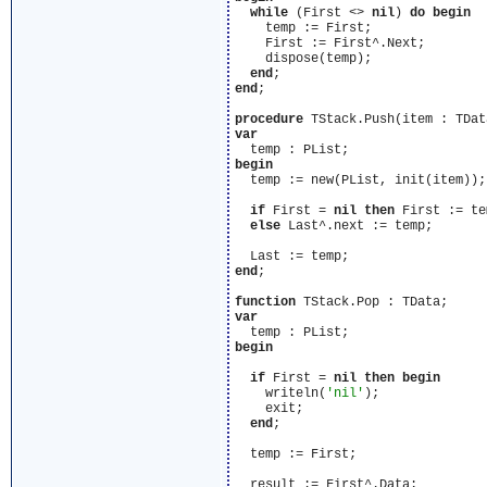
while
 (First <> 
nil
) 
do
begin
    temp := First;

    First := First^.Next;

    dispose(temp);

end
end
;

procedure
var
begin
  temp := new(PList, init(item));

if
 First = 
nil
then
 First := tem
else
 Last^.next := temp;

end
;

function
var
begin
if
 First = 
nil
then
begin
    writeln(
'nil'
);

    exit;

end
;

  temp := First;

  result := First^.Data;
