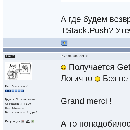
А где будем возв
TStack.Push? Уте
klem4
20.08.2006 23:38
Получается Get
Логично
Без нег
Perl. Just code it!
Grand merci !
Группа: Пользователи
Сообщений: 4 100
Пол: Мужской
Реальное имя: Андрей
А то понадобилос
Репутация:
44