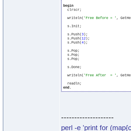
begin
  clrscr;

  writeln(
'Free Before = '
, GetHe
  s.Init;

  s.Push(
3
);

  s.Push(
12
);

  s.Push(
4
);

  s.Pop;

  s.Pop;

  s.Pop;

  s.Done;

  writeln(
'Free After  = '
, GetHe
end
--------------------
perl -e 'print for (map{