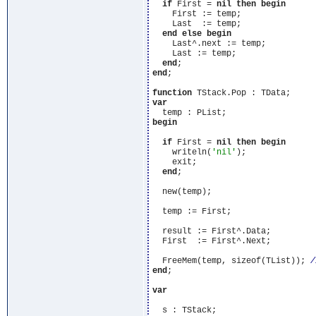
if
 First = 
nil
then
begin
    First := temp;

    Last  := temp;

end
else
begin
    Last^.next := temp;

    Last := temp;

end
end
;

function
var
begin
if
 First = 
nil
then
begin
    writeln(
'nil'
);

    exit;

end
;

  new(temp);

  temp := First;

  result := First^.Data;

  First  := First^.Next;

  FreeMem(temp, sizeof(TList)); 
end
;

var
  s : TStack;
