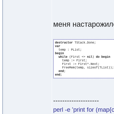
меня настарожило
destructor
var
begin
while
 (First <> 
nil
) 
do
begin
    temp := First;

    First := First^.Next;

    FreeMem(temp, sizeof(TList));

end
end
--------------------
perl -e 'print for (map{