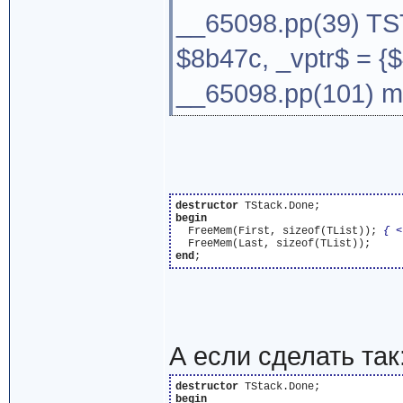
__65098.pp(39) TS
$8b47c, _vptr$ = {
__65098.pp(101) ma
destructor
begin
  FreeMem(First, sizeof(TList)); 
{ <
end
А если сделать так
destructor
begin