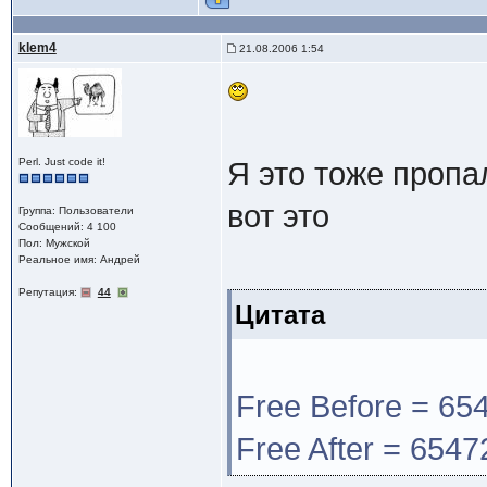
klem4
21.08.2006 1:54
Perl. Just code it!
Я это тоже проп
вот это
Группа: Пользователи
Сообщений: 4 100
Пол: Мужской
Реальное имя: Андрей
Репутация:
44
Цитата
Free Before = 65
Free After = 6547