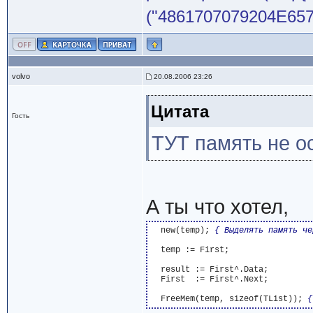
("4861707079204E65772
volvo
20.08.2006 23:26
Цитата
Гость
ТУТ память не 
А ты что хотел,
  new(temp); 
{ Выделять память че
  temp := First;

  result := First^.Data;

  First  := First^.Next;

  FreeMem(temp, sizeof(TList)); 
{