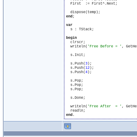
  First  := First^.Next;

end
;

var
  s : TStack;

begin
  clrscr;

  writeln(
'Free Before = '
, GetHe
  s.Init;

  s.Push(
3
);

  s.Push(
12
);

  s.Push(
4
);

  s.Pop;

  s.Pop;

  s.Pop;

  s.Done;

  writeln(
'Free After  = '
, GetHe
end