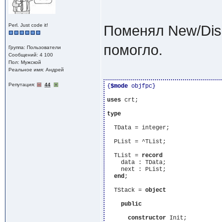
Perl. Just code it!
Поменял New/Dis
помогло.
Группа: Пользователи
Сообщений: 4 100
Пол: Мужской
Реальное имя: Андрей
Репутация:
44
{
$mode
 objfpc}
uses
 crt;

type
  TData = integer;

  PList = ^TList;

  TList = 
record
    data : TData;

    next : PList;

end
;

  TStack = 
object
public
constructor
 Init;
