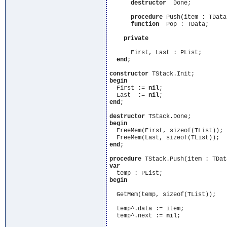
destructor
  Done;

procedure
 Push(item : TData)
function
  Pop : TData;

private
      First, Last : PList;

end
;

constructor
begin
  First := 
nil
;

  Last  := 
nil
end
;

destructor
begin
  FreeMem(First, sizeof(TList));

end
;

procedure
var
begin
  GetMem(temp, sizeof(TList));

  temp^.data := item;

  temp^.next := 
nil
;
