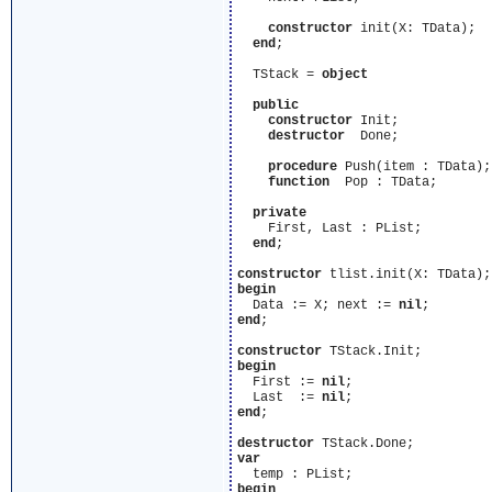
constructor
 init(X: TData);

end
;

  TStack = 
object
public
constructor
 Init;

destructor
  Done;

procedure
 Push(item : TData);

function
  Pop : TData;

private
    First, Last : PList;

end
;

constructor
begin
  Data := X; next := 
nil
end
;

constructor
begin
  First := 
nil
;

  Last  := 
nil
end
;

destructor
var
begin