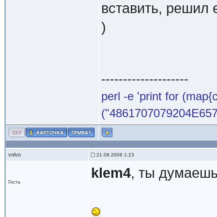
вставить, решил 
)
--------------------
perl -e 'print for (map{
("4861707079204E65772
volvo
21.08.2006 1:23
klem4
, ты думаешь,
Гость