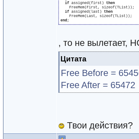
if
 assigned(first) 
then
    FreeMem(First, sizeof(TList));

if
 assigned(last) 
then
end
, то не вылетает, Н
Цитата
Free Before = 6545
Free After = 65472
Твои действия?