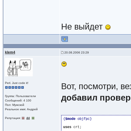
Не выйдет
klem4
20.08.2006 23:29
Perl. Just code it!
Вот, посмотри, в
добавил провер
Группа: Пользователи
Сообщений: 4 100
Пол: Мужской
Реальное имя: Андрей
Репутация:
44
{
$mode
 objfpc}
uses
 crt;
