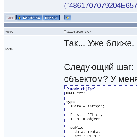
("4861707079204E65772
volvo
21.08.2006 2:07
Так... Уже ближе.
Гость
Следующий шаг: п
объектом? У меня
{
$mode
 objfpc}
uses
 crt;

type
  TData = integer;

  PList = ^TList;

  TList = 
object
public
    data: TData;

    next: PList;
