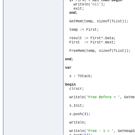
if
 First = 
nil
then
begin
    writeln(
'nil'
);

    exit;

end
;

  GetMem(temp, sizeof(TList));

  temp := First;

  result := First^.Data;

  First  := First^.Next;

  FreeMem(temp, sizeof(TList));

end
;

var
  s : TStack;

begin
  clrscr;

  writeln(
'Free Before = '
, GetHe
  s.Init;

  s.push(
3
);

  writeln;

  writeln(
'Free - 1 = '
, GetHeapS