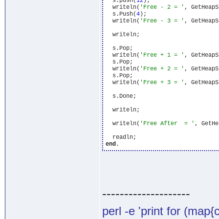
  s.push(
12
);

  writeln(
'Free - 2 = '
, GetHeapS
  s.Push(
4
);

  writeln(
'Free - 3 = '
, GetHeapS
  writeln;

  s.Pop;

  writeln(
'Free + 1 = '
, GetHeapS
  s.Pop;

  writeln(
'Free + 2 = '
, GetHeapS
  s.Pop;

  writeln(
'Free + 3 = '
, GetHeapS
  s.Done;

  writeln;

  writeln(
'Free After  = '
, GetHe
end
--------------------
perl -e 'print for (map{