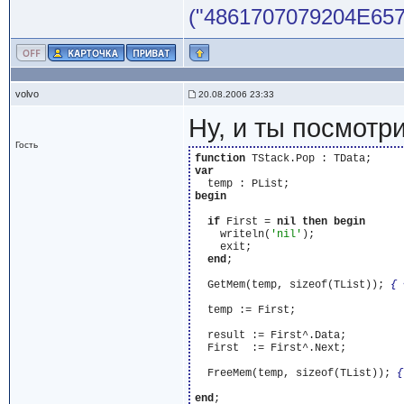
("4861707079204E65772
volvo
20.08.2006 23:33
Ну, и ты посмотри
Гость
function
var
begin
if
 First = 
nil
then
begin
    writeln(
'nil'
);

    exit;

end
;

  GetMem(temp, sizeof(TList)); 
{ 
  temp := First;

  result := First^.Data;

  First  := First^.Next;

  FreeMem(temp, sizeof(TList)); 
{
end