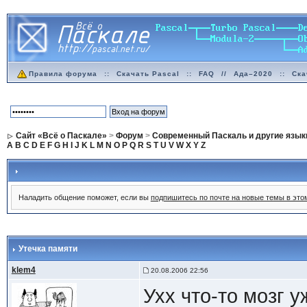
Правила форума
::
Скачать Pascal
::
FAQ
//
Ада–2020
::
Ска
Сайт «Всё о Паскале»
>
Форум
>
Современный Паскаль и другие язык
A
B
C
D
E
F
G
H
I
J
K
L
M
N
O
P
Q
R
S
T
U
V
W
X
Y
Z
Наладить общение поможет, если вы
подпишитесь по почте на новые темы в эт
Утечка памяти
klem4
20.08.2006 22:56
Ухх что-то мозг у