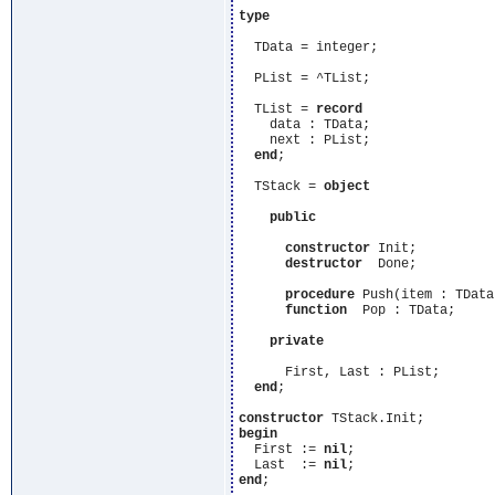
type
  TData = integer;

  PList = ^TList;

  TList = 
record
    data : TData;

    next : PList;

end
;

  TStack = 
object
public
constructor
 Init;

destructor
  Done;

procedure
 Push(item : TData)
function
  Pop : TData;

private
      First, Last : PList;

end
;

constructor
begin
  First := 
nil
;

  Last  := 
nil
end
;
