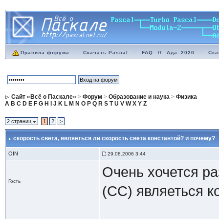
Правила форума
::
Скачать Pascal
::
FAQ
//
Ада–2020
::
Ска
Сайт «Всё о Паскале»
>
Форум
>
Образование и наука
>
Физика
A
B
C
D
E
F
G
H
I
J
K
L
M
N
O
P
Q
R
S
T
U
V
W
X
Y
Z
2 страниц
1
2
>
скорость света
, являеться ли скорость света константой? и почему?
OIN
29.08.2006 3:44
Очень хочется ра
Гость
(СС) являеться к