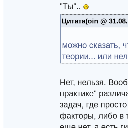
"Ты"..
Цитата(oin @ 31.08.
можно сказать, ч
теории... или не
Нет, нельзя. Вооб
практике" различ
задач, где прост
факторы, либо в 
еще нет, а есть 