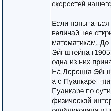
скоростей нашег
Если попытаться 
величайшее откр
математикам. До 
Эйнштейна (1905г
одна из них прин
На Лоренца Эйншт
а о Пуанкаре - ни
Пуанкаре по сути
физической инте
опубликована в ч