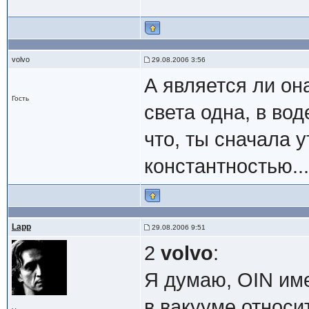
volvo
29.08.2006 3:56
А является ли он
Гость
света одна, в вод
что, ты сначала 
константностью...
Lapp
29.08.2006 9:51
2
volvo
:
Я думаю, OIN име
в вакууме относи