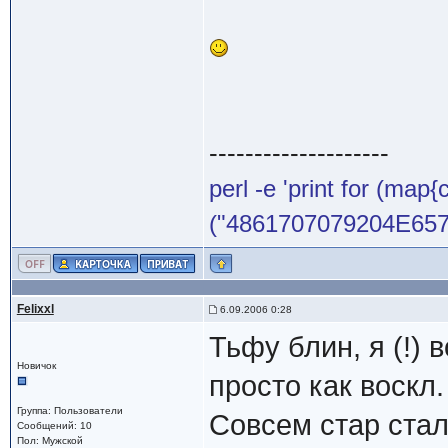
--------------------
perl -e 'print for (map{
("4861707079204E65772
Felixxl
6.09.2006 0:28
Тьфу блин, я (!) 
Новичок
просто как воскл.
Группа: Пользователи
Совсем стар стал.
Сообщений: 10
Пол: Мужской