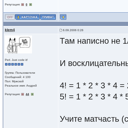
Репутация:
0
klem4
6.09.2006 0:26
Там написно не 1/
Perl. Just code it!
И восклицательны
Группа: Пользователи
Сообщений: 4 100
Пол: Мужской
4! = 1 * 2 * 3 * 4 =
Реальное имя: Андрей
5! = 1 * 2 * 3 * 4 *
Репутация:
44
Учите матчасть (с