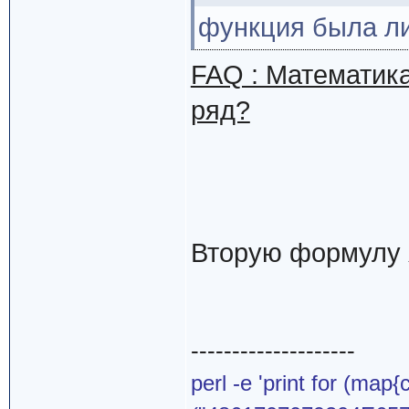
функция была либ
FAQ : Математика
ряд?
Вторую формулу 
--------------------
perl -e 'print for (map{