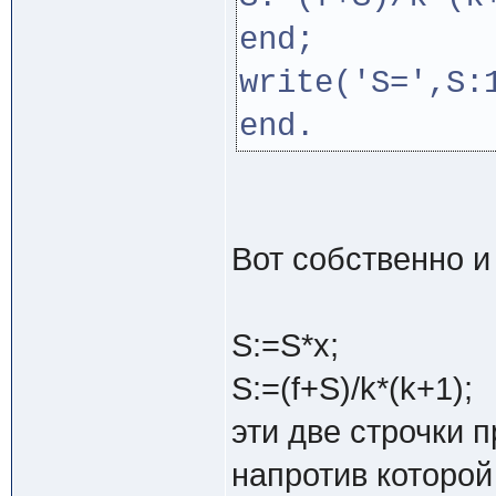
end;
write('S=',S:
end.
Вот собственно и
S:=S*x;
S:=(f+S)/k*(k+1);
эти две строчки 
напротив которой