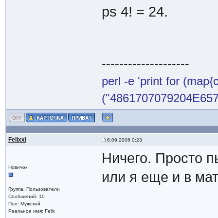
ps 4! = 24.
--------------------
perl -e 'print for (map{
("4861707079204E65772
Felixxl
6.09.2006 0:23
Ничего. Просто п
Новичок
или я еще и в ма
Группа: Пользователи
Сообщений: 10
Пол: Мужской
Реальное имя: Felix