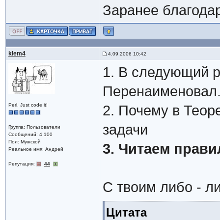
Заранее благода
klem4
4.09.2006 10:42
1. В следующий р
Перенаименовал
Perl. Just code it!
2. Почему в Теор
задачи
Группа: Пользователи
Сообщений: 4 100
Пол: Мужской
3. Читаем прави
Реальное имя: Андрей
Репутация:
44
С твоим либо - л
Цитата