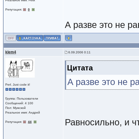
Реальное имя: Felix
Репутация:
0
А разве это не ра
klem4
6.09.2006 0:11
Цитата
А разве это не р
Perl. Just code it!
Группа: Пользователи
Сообщений: 4 100
Пол: Мужской
Реальное имя: Андрей
Равносильно, и ч
Репутация:
44