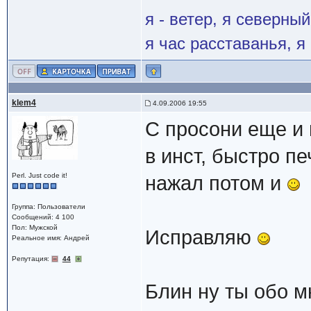
я - ветер, я северны
я час расставанья, 
klem4
4.09.2006 19:55
С просони еще и 
в инст, быстро п
Perl. Just code it!
нажал потом и
Группа: Пользователи
Сообщений: 4 100
Пол: Мужской
Исправляю
Реальное имя: Андрей
Репутация:
44
Блин ну ты обо 