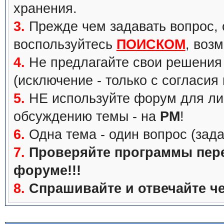
хранения.
3.
Прежде чем задавать вопрос, с
воспользуйтесь
ПОИСКОМ
, воз
4.
Не предлагайте свои решения 
(исключение - только с согласия
5.
НЕ используйте форум для ли
обсуждению темы - на
PM
!
6.
Одна тема - один вопрос (зада
7.
Проверяйте программы перед
форуме!!!
8.
Спрашивайте и отвечайте че