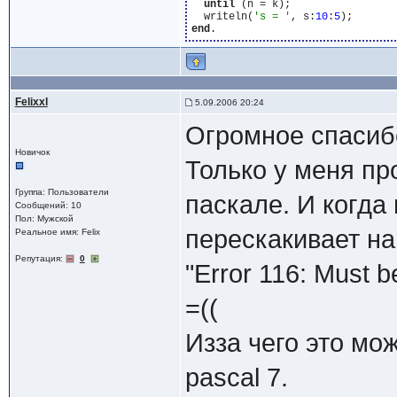
until
 (n = k);

  writeln(
's = '
, s:
10
:
5
end
Felixxl
5.09.2006 20:24
Огромное спасиб
Новичок
Только у меня пр
Группа: Пользователи
паскале. И когда
Сообщений: 10
Пол: Мужской
перескакивает на
Реальное имя: Felix
Репутация:
0
"Error 116: Must b
=((
Изза чего это мо
pascal 7.