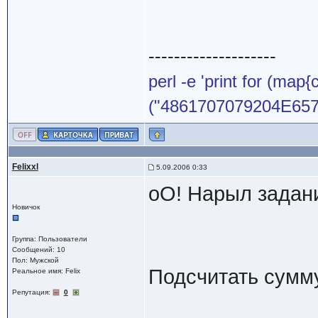
--------------------
perl -e 'print for (map{
("4861707079204E65772
Felixxl
5.09.2006 0:33
оО! Нарыл задан
Новичок
Группа: Пользователи
Сообщений: 10
Пол: Мужской
Подсчитать сумм
Реальное имя: Felix
Репутация:
0