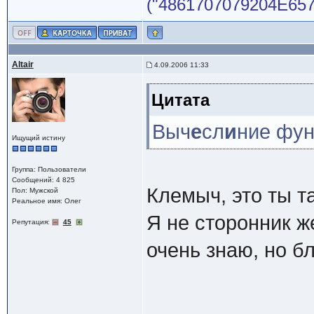
("4861707079204E65772
Altair
4.09.2006 11:33
Цитата
Выч
е
сл
и
ние фун
Ищущий истину
Группа: Пользователи
Сообщений: 4 825
Клемыч, это ты т
Пол: Мужской
Реальное имя: Олег
Я не сторонник ж
Репутация:
45
очень знаю, но бл