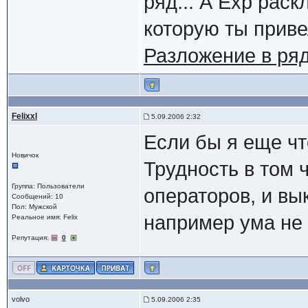
ряд... А Exp рас
которую ты приве
Разложение в ря
Felixxl
5.09.2006 2:32
Если бы я еще что
Новичок
Трудность в том 
Группа: Пользователи
операторов, и вы
Сообщений: 10
Пол: Мужской
например ума не 
Реальное имя: Felix
Репутация:
0
volvo
5.09.2006 2:35