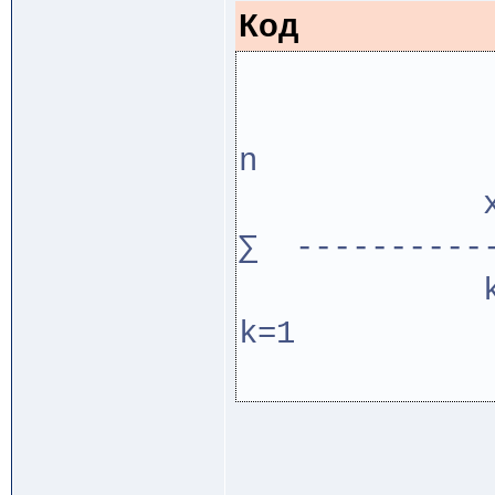
Код
n 
∑ ----------
k
k=1