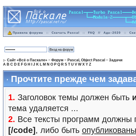
Правила форума
::
Скачать Pascal
::
FAQ
//
Ада–2020
::
Ска
Сайт «Всё о Паскале»
>
Форум
>
Pascal, Object Pascal
>
Задачи
A
B
C
D
E
F
G
H
I
J
K
L
M
N
O
P
Q
R
S
T
U
V
W
X
Y
Z
Прочтите прежде чем задав
1.
Заголовок темы должен быть
тема удаляется ...
2.
Все тексты программ должны 
[/code]
, либо быть
опубликованы