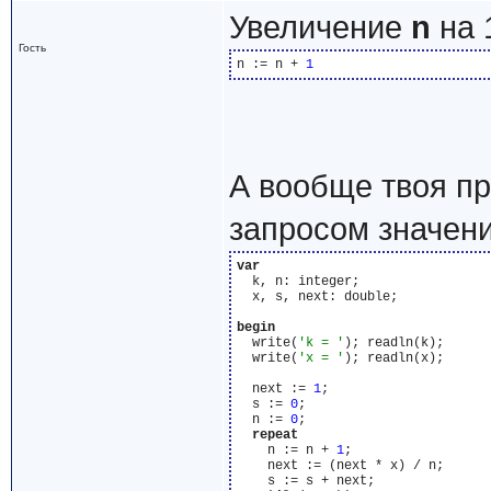
Увеличение
n
на 
Гость
n := n + 
1
А вообще твоя п
запросом значени
var
  k, n: integer;

  x, s, next: double;

begin
  write(
'k = '
); readln(k);

  write(
'x = '
); readln(x);

  next := 
1
;

  s := 
0
;

  n := 
0
;

repeat
    n := n + 
1
;

    next := (next * x) / n;

    s := s + next;
