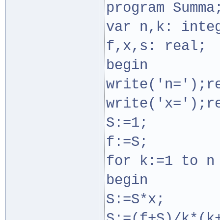
program Summa
var n,k: inte
f,x,s: real;
begin
write('n=');r
write('x=');r
S:=1;
f:=S;
for k:=1 to n
begin
S:=S*x;
S:=(f+S)/k*(k