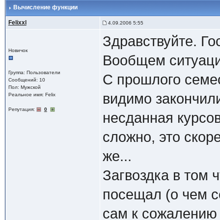
Вычисление функции
Felixxl
4.09.2006 5:55
Здравствуйте. Г
Новичок
Вообщем ситуац
Группа: Пользователи
С прошлого семес
Сообщений: 10
Пол: Мужской
видимо закончили
Реальное имя: Felix
Репутация:
0
несданная курсов
сложно, это скор
же...
Загвоздка в том 
посещал (о чем с
сам к сожалению 