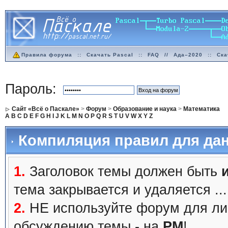
Правила форума
::
Скачать Pascal
::
FAQ
//
Ада–2020
::
Ска
Пароль:
Сайт «Всё о Паскале»
>
Форум
>
Образование и наука
>
Математика
A
B
C
D
E
F
G
H
I
J
K
L
M
N
O
P
Q
R
S
T
U
V
W
X
Y
Z
Компиляция правил для дан
1.
Заголовок темы должен быть
тема закрывается и удаляется ...
2.
НЕ используйте форум для ли
обсуждению темы - на
PM
!