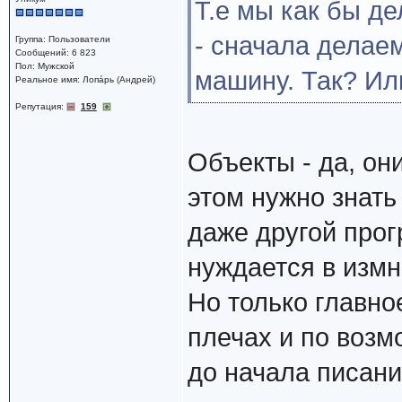
Т.е мы как бы д
- сначала делае
Группа: Пользователи
Сообщений: 6 823
Пол: Мужской
машину. Так? Ил
Реальное имя: Лопáрь (Андрей)
Репутация:
159
Объекты - да, он
этом нужно знать
даже другой прог
нуждается в измн
Но только главное
плечах и по воз
до начала писани