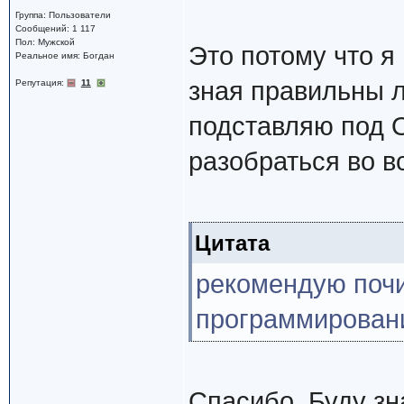
Группа: Пользователи
Сообщений: 1 117
Пол: Мужской
Это потому что я
Реальное имя: Богдан
зная правильны ли
Репутация:
11
подставляю под О
разобраться во в
Цитата
рекомендую почи
программировани
Спасибо. Буду зна