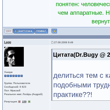
понятен: человечес
чем аппаратные. Н
вернут
Lapp
27.09.2006 9:49
Цитата(Dr.Bugy @ 2
Уникум
делиться тем с 
подобными трудн
Группа: Пользователи
Сообщений: 6 823
Пол: Мужской
практике??!
Реальное имя: Лопáрь (Андрей)
Репутация:
159