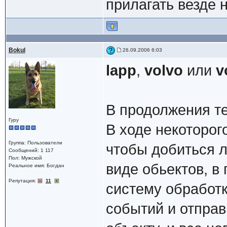
прилагать везде
Bokul
26.09.2006 6:03
lapp
,
volvo
или
v
В продолжения т
Гуру
В ходе некоторог
Группа: Пользователи
чтобы добиться л
Сообщений: 1 117
Пол: Мужской
виде обьектов, в
Реальное имя: Богдан
Репутация:
11
систему обработ
событий и отправ