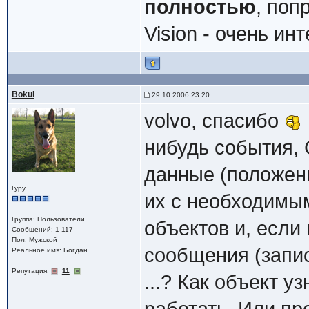
полностью
, поп
Vision - очень ин
Bokul
29.10.2006 23:20
volvo, спасибо
нибудь события,
данные (положени
Гуру
их с необходимы
Группа: Пользователи
объектов и, если
Сообщений: 1 117
Пол: Мужской
сообщения (запис
Реальное имя: Богдан
Репутация:
11
...? Как объект у