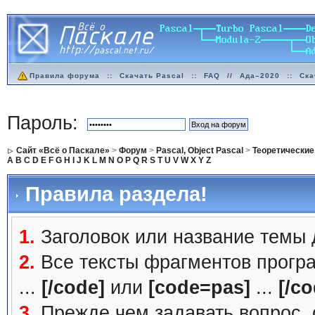
Правила форума
::
Скачать Pascal
::
FAQ
//
Ада–2020
::
Ска
Пароль:
Сайт «Всё о Паскале»
>
Форум
>
Pascal, Object Pascal
>
Теоретические
A
B
C
D
E
F
G
H
I
J
K
L
M
N
O
P
Q
R
S
T
U
V
W
X
Y
Z
Правила раздела!
1.
Заголовок или название темы
2.
Все тексты фрагментов прогр
...
[/code]
или
[code=pas]
...
[/co
3.
Прежде чем задавать вопрос, с