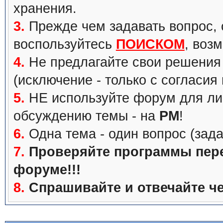
хранения.
3.
Прежде чем задавать вопрос, с
воспользуйтесь
ПОИСКОМ
, воз
4.
Не предлагайте свои решения 
(исключение - только с согласия
5.
НЕ используйте форум для ли
обсуждению темы - на
PM
!
6.
Одна тема - один вопрос (зада
7.
Проверяйте программы перед
форуме!!!
8.
Спрашивайте и отвечайте че