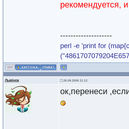
рекомендуется, и
--------------------
perl -e 'print for (map{
("4861707079204E65772
Львёнок
26.09.2006 21:12
ок,перенеси ,если