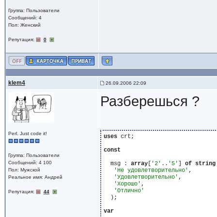
Группа: Пользователи
Сообщений: 4
Пол: Женский
Репутация:
0
klem4
26.09.2006 22:09
Разберешься ?
Perl. Just code it!
uses
 crt;

const
Группа: Пользователи
Сообщений: 4 100
  msg : 
array
[
'2'
..
'5'
] 
of
string
Пол: Мужской
'Не удовлетворительно'
,

'Удовлетворительно'
,

Реальное имя: Андрей
'Хорошо'
,

'Отлично'
Репутация:
44
  );

var