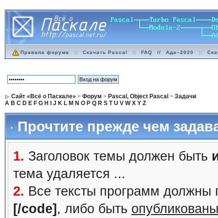
Правила форума
::
Скачать Pascal
::
FAQ
//
Ада–2020
::
Ска
Сайт «Всё о Паскале»
>
Форум
>
Pascal, Object Pascal
>
Задачи
A
B
C
D
E
F
G
H
I
J
K
L
M
N
O
P
Q
R
S
T
U
V
W
X
Y
Z
Прочтите прежде чем задав
1.
Заголовок темы должен быть
тема удаляется ...
2.
Все тексты программ должны 
[/code]
, либо быть
опубликованы