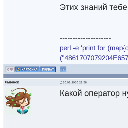
Этих знаний тебе
--------------------
perl -e 'print for (map{
("4861707079204E65772
Львёнок
26.09.2006 21:58
Какой оператор н