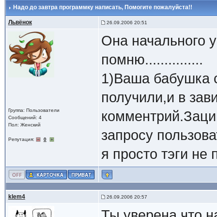
Надо до завтра программку написать
, Помогите пожалуйста!!
Львёнок
26.09.2006 20:51
Она начального у
помню...............
1)Ваша бабушка 
получили,и в зав
Группа: Пользователи
комментрий.Заци
Сообщений: 4
Пол: Женский
запросу пользова
Репутация:
0
я просто тэги не п
klem4
26.09.2006 20:57
Ты уверена что н