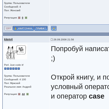
Группа: Пользователи
Сообщений: 4
Пол: Женский
Репутация:
0
klem4
26.09.2006 21:56
Попробуй написат
;)
Perl. Just code it!
Открой книгу, и 
Группа: Пользователи
Сообщений: 4 100
Пол: Мужской
условный операт
Реальное имя: Андрей
и оператор
case
Репутация:
44