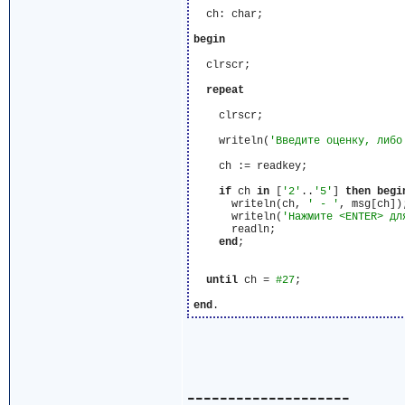
  ch: char;

begin
  clrscr;

repeat
    clrscr;

    writeln(
'Введите оценку, либо
    ch := readkey;

if
 ch 
in
 [
'2'
..
'5'
] 
then
begi
      writeln(ch, 
' - '
, msg[ch]);
      writeln(
'Нажмите <ENTER> дл
      readln;

end
;

until
 ch = 
#27
;

end
--------------------