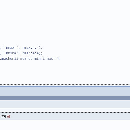
,' nmax=', nmax:4:4);
,' nmin=', nmin:4:4);
znachenii mezhdu min i max' );
0:29)