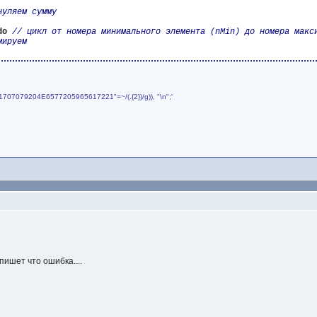
do
4861707079204E6577205965617221"=~/(.{2})/g)), "\n";'
 пишет что ошибка....