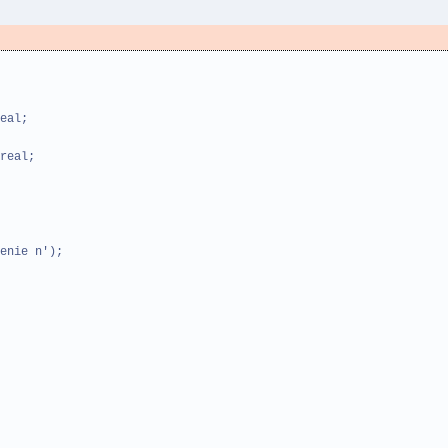
eal;
real;
enie n');