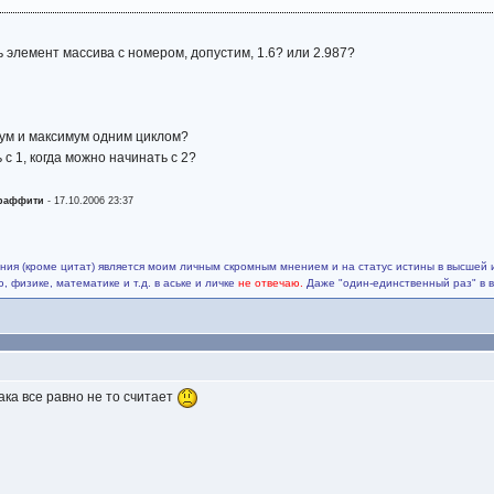
 элемент массива с номером, допустим, 1.6? или 2.987?
мум и максимум одним циклом?
 с 1, когда можно начинать с 2?
граффити
-
17.10.2006 23:37
ия (кроме цитат) является моим личным скромным мнением и на статус истины в высшей 
 физике, математике и т.д. в аське и личке
не отвечаю.
Даже "один-единственный раз" в 
ака все равно не то считает