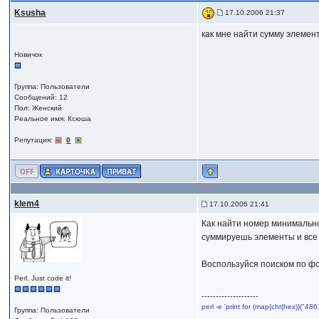
Ksusha
17.10.2006 21:37
как мне найти сумму элеме
Новичок
Группа: Пользователи
Сообщений: 12
Пол: Женский
Реальное имя: Ксюша
Репутация:
0
klem4
17.10.2006 21:41
Как найти номер минимально
суммируешь элементы и все 
Воспользуйся поиском по фо
Perl. Just code it!
--------------------
perl -e 'print for (map{chr(hex)}("
Группа: Пользователи