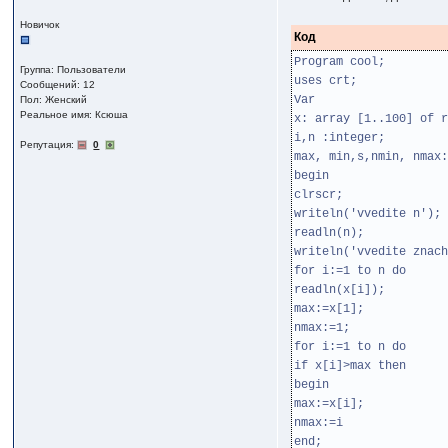
Новичок
Код
Program cool;
Группа: Пользователи
uses crt;
Сообщений: 12
Var
Пол: Женский
Реальное имя: Ксюша
x: array [1..100] of r
i,n :integer;
Репутация:
0
max, min,s,nmin, nmax:
begin
clrscr;
writeln('vvedite n');
readln(n);
writeln('vvedite znach
for i:=1 to n do
readln(x[i]);
max:=x[1];
nmax:=1;
for i:=1 to n do
if x[i]>max then
begin
max:=x[i];
nmax:=i
end;