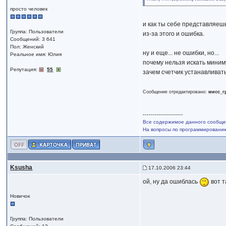
просто человек
и как ты себе представляешь
Группа: Пользователи
из-за этого и ошибка.
Сообщений: 3 641
Пол: Женский
ну и еще... не ошибки, но...
Реальное имя: Юлия
почему нельзя искать мини
Репутация:
55
зачем счетчик устанавливать
Сообщение отредактировано:
мисс_
--------------------
Все содержимое данного сообщен
На вопросы по программированию,
Ksusha
17.10.2006 23:44
ой, ну да ошиблась
вот т
Новичок
Группа: Пользователи