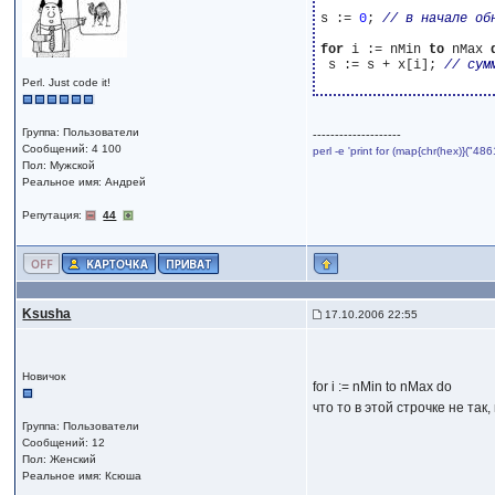
s := 
0
; 
for
 i := nMin 
to
 nMax 
 s := s + x[i]; 
Perl. Just code it!
Группа: Пользователи
--------------------
Сообщений: 4 100
perl -e 'print for (map{chr(hex)}("
Пол: Мужской
Реальное имя: Андрей
Репутация:
44
Ksusha
17.10.2006 22:55
Новичок
for i := nMin to nMax do
что то в этой строчке не так,
Группа: Пользователи
Сообщений: 12
Пол: Женский
Реальное имя: Ксюша