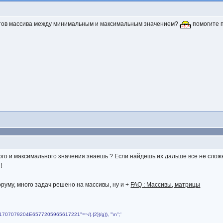
нтов массива между минимальным и максимальным значением?
помогите п
го и максимального значения знаешь ? Если найдешь их дальше все не слож
!
руму, много задач решено на массивы, ну и +
FAQ : Массивы, матрицы
4861707079204E6577205965617221"=~/(.{2})/g)), "\n";'