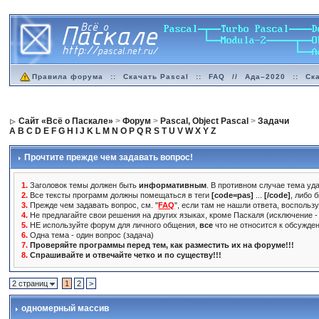
Правила форума
::
Скачать Pascal
::
FAQ
//
Ада–2020
::
Ск
Сайт «Всё о Паскале»
>
Форум
>
Pascal, Object Pascal
>
Задачи
A
B
C
D
E
F
G
H
I
J
K
L
M
N
O
P
Q
R
S
T
U
V
W
X
Y
Z
Прочтите прежде чем задавать вопрос!
1.
Заголовок темы должен быть
информативным
. В противном случае тема уда
2.
Все тексты программ должны помещаться в теги
[code=pas]
...
[/code]
, либо 
3.
Прежде чем задавать вопрос, см. "
FAQ
", если там не нашли ответа, воспольз
4.
Не предлагайте свои решения на других языках, кроме Паскаля (исключение - 
5.
НЕ используйте форум для личного общения,
все
что не относится к обсужде
6.
Одна тема - один вопрос (задача)
7.
Проверяйте программы перед тем, как разместить их на форуме!!!
8.
Спрашивайте и отвечайте четко и по существу!!!
2 страниц
1
2
>
одномерный массив