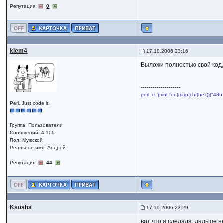
Репутация:
0
klem4
17.10.2006 23:16
Выложи полностью свой код, 
--------------------
perl -e 'print for (map{chr(hex)}("
Perl. Just code it!
Группа: Пользователи
Сообщений: 4 100
Пол: Мужской
Реальное имя: Андрей
Репутация:
44
Ksusha
17.10.2006 23:29
вот что я сделала, дальше н