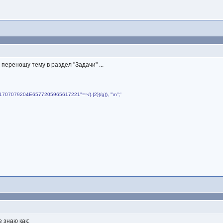
переношу тему в раздел "Задачи" ...
4861707079204E6577205965617221"=~/(.{2})/g)), "\n";'
е знаю как: