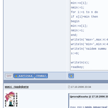
min:=x[1];
nmin:=1;
for i:=1 to n do
if x[i]<min then
begin
min:=x[i];
nmin:=i;
end;
writeln('max=',max:4:4
writeln('min=',min:4:4
writeln('naidem summu 
s:=0;
writeln(s);
readkey;
мисс_граффити
17.10.2006 23:34
Цитата(Ksusha @ 17.10.2006 2
max, min,s,
nmin, nmax:real
;