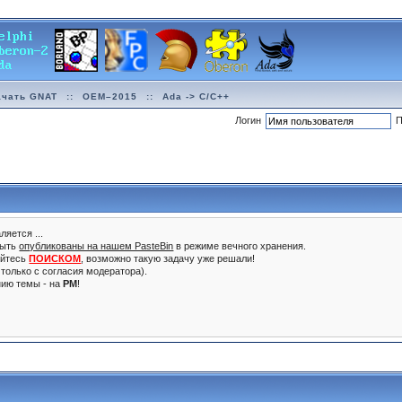
ачать GNAT
::
OEM–2015
::
Ada -> C/C++
Логин
П
ляется ...
быть
опубликованы на нашем PasteBin
в режиме вечного хранения.
уйтесь
ПОИСКОМ
, возможно такую задачу уже решали!
только с согласия модератора).
нию темы - на
PM
!