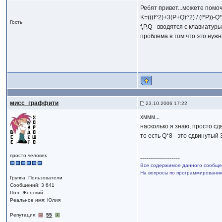
Ребят привет...можете помоч
K=(((f^2)+3(P+Q)^2) / (f*P))-Q
Гость
f,P,Q - вводятся с клавиатур
проблема в том что это нужно
мисс_граффити
23.10.2006 17:22
хммм...
насколько я знаю, просто с
то есть Q*8 - это сдвинутый 3
просто человек
--------------------
Все содержимое данного сообщен
На вопросы по программированию,
Группа: Пользователи
Сообщений: 3 641
Пол: Женский
Реальное имя: Юлия
Репутация:
55