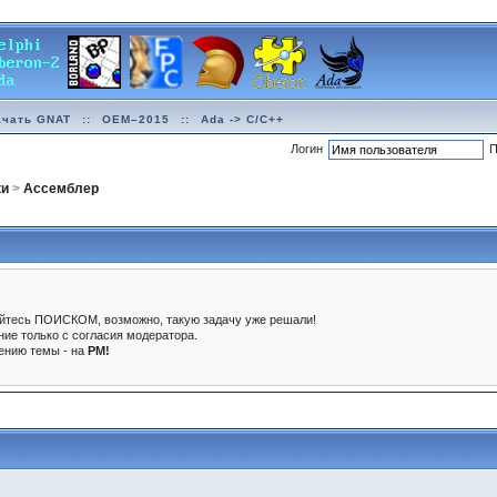
ачать GNAT
::
OEM–2015
::
Ada -> C/C++
Логин
П
ки
>
Ассемблер
зуйтесь ПОИСКОМ, возможно, такую задачу уже решали!
ние только с согласия модератора.
дению темы - на
PM!