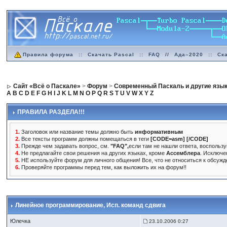
Правила форума
::
Скачать Pascal
::
FAQ
//
Ада–2020
::
Ск
Сайт «Всё о Паскале»
>
Форум
>
Современный Паскаль и другие язы
A
B
C
D
E
F
G
H
I
J
K
L
M
N
O
P
Q
R
S
T
U
V
W
X
Y
Z
ПРАВИЛА РАЗДЕЛА!!!
1.
Заголовок или название темы должно быть
информативным
2.
Все тексты программ должны помещаться в теги
[CODE=asm] [/CODE]
3.
Прежде чем задавать вопрос, см.
"FAQ",
если там не нашли ответа, восполь
4.
Не предлагайте свои решения на других языках, кроме
Ассемблера
. Исключе
5.
НЕ используйте форум для личного общения! Все, что не относиться к обсуж
6.
Проверяйте программы перед тем, как выложить их на форум!!
Линейное программирование
, Исп. команд сдвига
Юлечка
23.10.2006 0:27