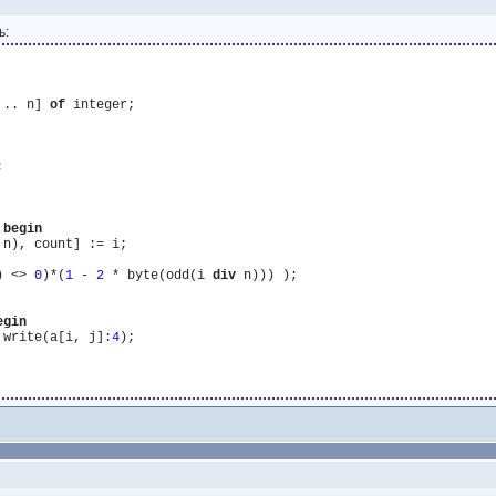
ь:
 .. n] 
of
 integer;



begin
 n), count] := i;

) <> 
0
)*(
1
 - 
2
 * byte(odd(i 
div
 n))) );

egin
 write(a[i, j]:
4
);
