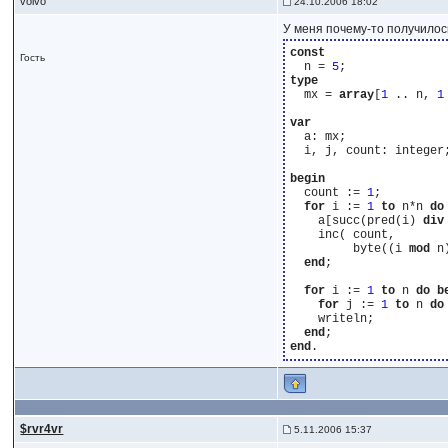
volvo
24.10.2006 18:02
У меня почему-то получилос
const
Гость
  n = 
5
type
  mx = 
array
[
1
 .. n, 
1
var
  a: mx;

  i, j, count: integer;
begin
  count := 
1
;

for
 i := 
1
to
 n*n 
do
    a[succ(pred(i) 
div
    inc( count,

         byte((i 
mod
 n
end
;

for
 i := 
1
to
 n 
do
b
for
 j := 
1
to
 n 
do
    writeln;

end
end
$rvr4vr
5.11.2006 15:37