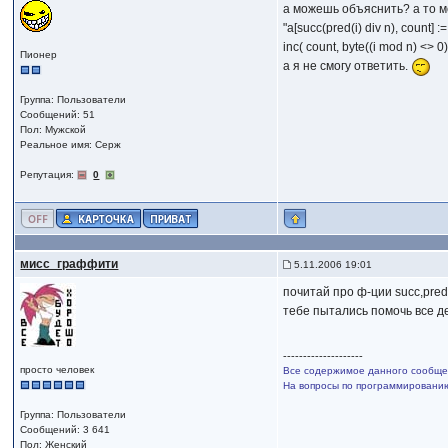
а можешь объяснить? а то м
"a[succ(pred(i) div n), count] := 
inc( count, byte((i mod n) <> 0)*
Пионер
а я не смогу ответить.
Группа: Пользователи
Сообщений: 51
Пол: Мужской
Реальное имя: Серж
Репутация:
0
мисс_граффити
5.11.2006 19:01
почитай про ф-ции succ,pred,
тебе пытались помочь все дел
--------------------
просто человек
Все содержимое данного сообщен
На вопросы по программированию,
Группа: Пользователи
Сообщений: 3 641
Пол: Женский