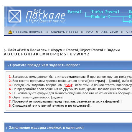
Правила форума
::
Скачать Pascal
::
FAQ
//
Ада–2020
::
Ск
Сайт «Всё о Паскале»
>
Форум
>
Pascal, Object Pascal
>
Задачи
A
B
C
D
E
F
G
H
I
J
K
L
M
N
O
P
Q
R
S
T
U
V
W
X
Y
Z
Прочтите прежде чем задавать вопрос!
1.
Заголовок темы должен быть
информативным
. В противном случае тема уда
2.
Все тексты программ должны помещаться в теги
[code=pas]
...
[/code]
, либо 
3.
Прежде чем задавать вопрос, см. "
FAQ
", если там не нашли ответа, воспольз
4.
Не предлагайте свои решения на других языках, кроме Паскаля (исключение - 
5.
НЕ используйте форум для личного общения,
все
что не относится к обсужде
6.
Одна тема - один вопрос (задача)
7.
Проверяйте программы перед тем, как разместить их на форуме!!!
8.
Спрашивайте и отвечайте четко и по существу!!!
Заполнение массива змейкой
, в один цикл