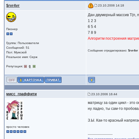
$rvr4vr
23.10.2006 14:18
Дан двумерный массив T(n, n
1 2 3
6 5 4
Пионер
7 8 9
Алгоритм построения матри
Группа: Пользователи
Сообщений: 51
Сообщение отредактировано:
$rvr4vr
Пол: Мужской
Реальное имя: Серж
Репутация:
0
мисс_граффити
23.10.2006 16:44
матрицу за один цикл - это 
ну ладно, ты сам-то пробова
З.Ы. Как-то красный напряга
просто человек
--------------------
Все содержимое данного сообщен