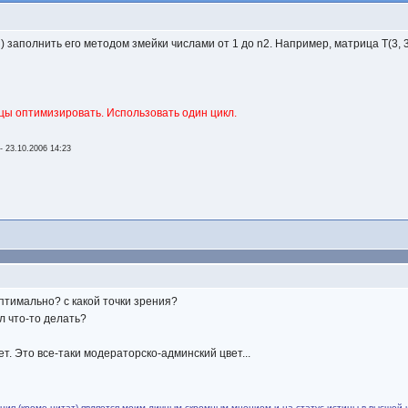
) заполнить его методом змейки числами от 1 до n2. Например, матрица T(3, 3
цы оптимизировать. Использовать один цикл.
-
23.10.2006 14:23
оптимально? с какой точки зрения?
л что-то делать?
ет. Это все-таки модераторско-админский цвет...
ия (кроме цитат) является моим личным скромным мнением и на статус истины в высшей 