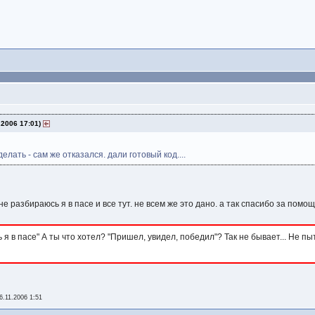
2006 17:01)
елать - сам же отказался. дали готовый код....
 не разбираюсь я в пасе и все тут. не всем же это дано. а так спасибо за помощь
 я в пасе" А ты что хотел? "Пришел, увидел, победил"? Так не бывает... Не п
6.11.2006 1:51