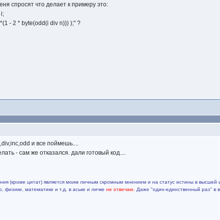
еня спросят что делает к примеру это:
i;
(1 - 2 * byte(odd(i div n))) );" ?
div,inc,odd и все поймешь....
ать - сам же отказался. дали готовый код....
ия (кроме цитат) является моим личным скромным мнением и на статус истины в высшей 
 физике, математике и т.д. в аське и личке
не отвечаю.
Даже "один-единственный раз" в 