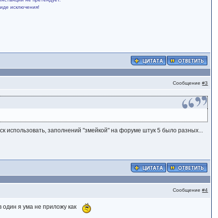
виде исключения!
Сообщение
#3
ск использовать, заполнений "змейкой" на форуме штук 5 было разных...
Сообщение
#4
 в один я ума не приложу как