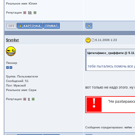
Реальное имя: Юлия
Репутация:
55
$rvr4vr
6.11.2006 1:23
Цитата(мисс_граффити @ 5.11.
Пионер
тебе пытались помочь все д
Группа: Пользователи
Сообщений: 51
Пол: Мужской
вот только не надо этого. ну
Реальное имя: Серж
!
Репутация:
0
"Не разбираюсь
Сообщение отредактировано:
volvo
-