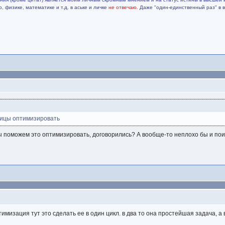
 физике, математике и т.д. в аське и личке
не отвечаю.
Даже "один-единственный раз" в 
рицы оптимизировать
мы поможем это оптимизировать, договорились? А вообще-то неплохо бы и пои
птимизация тут это сделать ее в один цикл. в два то она простейшая задача, а