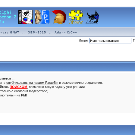
ачать GNAT
::
OEM–2015
::
Ada -> C/C++
Логин
П
ляется ...
быть
опубликованы на нашем PasteBin
в режиме вечного хранения.
уйтесь
ПОИСКОМ
, возможно такую задачу уже решали!
только с согласия модератора).
нию темы - на
PM
!