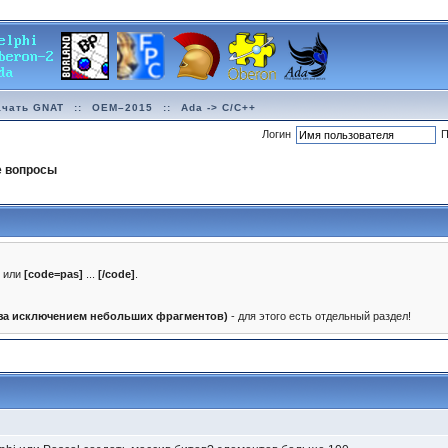
ачать GNAT
::
OEM–2015
::
Ada -> C/C++
Логин
П
е вопросы
]
или
[code=pas]
...
[/code]
.
(за исключением небольших фрагментов)
- для этого есть отдельный раздел!