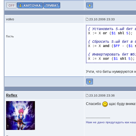
volvo
23.10.2006 23:33
{ Установить 5-ый бит 
X := X 
or
 (
$1
shl
5
);

Гость
{ Сбросить 5-ый бит в 
X := X 
and
 (
$FF
 - (
$1
{ Инвертировать бит №5
X := X 
xor
 (
$1
shl
5
Учти, что биты нумеруются не
Reflex
23.10.2006 23:36
Спасибо
щас буду вник
--------------------
Нам не дано предугадать как наше