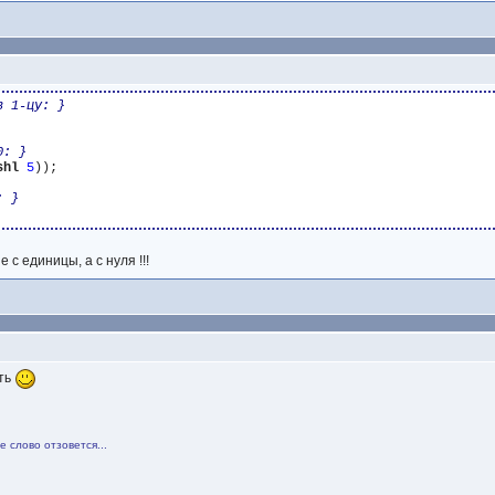
в 1-цу: }
0: }
shl
5
));

: }
 с единицы, а с нуля !!!
ать
 слово отзовется...