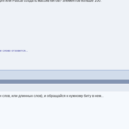
lphi или Pascal создать массив битов? элементов больше 100.
 слово отзовется...
 слов, или длинных слов), и обращайся к нужному биту в нем...