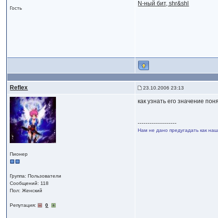
N-ный бит, shr&shl
Гость
Reflex
23.10.2006 23:13
как узнать его значение пон
--------------------
Нам не дано предугадать как наше
Пионер
Группа: Пользователи
Сообщений: 118
Пол: Женский
Репутация:
0