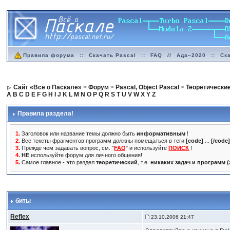
Правила форума
::
Скачать Pascal
::
FAQ
//
Ада–2020
::
Ск
Сайт «Всё о Паскале»
>
Форум
>
Pascal, Object Pascal
>
Теоретически
A
B
C
D
E
F
G
H
I
J
K
L
M
N
O
P
Q
R
S
T
U
V
W
X
Y
Z
Правила раздела!
1.
Заголовок или название темы должно быть
информативным
!
2.
Все тексты фрагментов программ должны помещаться в теги
[code]
...
[/code
3.
Прежде чем задавать вопрос, см. "
FAQ
" и используйте
ПОИСК
!
4.
НЕ
используйте форум для личного общения!
5.
Самое главное - это раздел
теоретический
, т.е.
никаких задач и программ 
биты
Reflex
23.10.2006 21:47