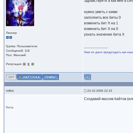
Здравствуйте а как мне в De
нужно уметь с ними:
заполнить все биты 0
изменить бит X на 1
изменить бит X на 0
Пионер
узнать значение бита X
Группа: Пользователи
--------------------
Сообщений: 118
Нам не дано предугадать как наше
Пол: Женский
Репутация:
0
volvo
23.10.2006 22:15
Создавай массив байтов (или
Гость