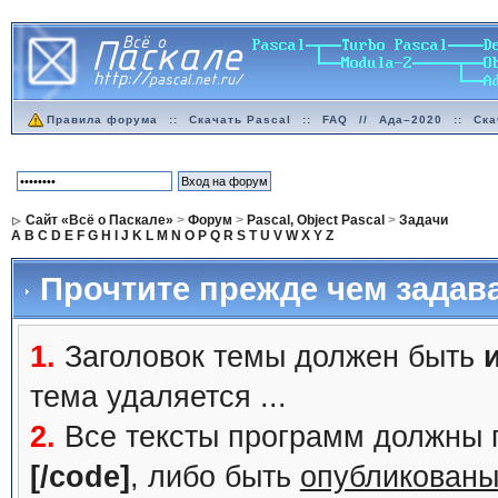
Правила форума
::
Скачать Pascal
::
FAQ
//
Ада–2020
::
Ска
Сайт «Всё о Паскале»
>
Форум
>
Pascal, Object Pascal
>
Задачи
A
B
C
D
E
F
G
H
I
J
K
L
M
N
O
P
Q
R
S
T
U
V
W
X
Y
Z
Прочтите прежде чем задав
1.
Заголовок темы должен быть
тема удаляется ...
2.
Все тексты программ должны 
[/code]
, либо быть
опубликованы