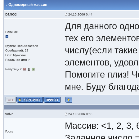
Одномерный массив
barlog
24.10.2006 0:44
Для данного одн
Новичок
тех его элементо
Группа: Пользователи
числу(если такие
Сообщений: 27
Пол: Мужской
элементов, удов
Реальное имя: г
Репутация:
0
Помогите плиз! Ч
мне. Буду благо
volvo
24.10.2006 0:58
Массив: <1, 2, 3, 6
Гость
Заданное число =