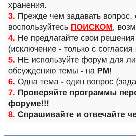
хранения.
3.
Прежде чем задавать вопрос, с
воспользуйтесь
ПОИСКОМ
, воз
4.
Не предлагайте свои решения 
(исключение - только с согласия
5.
НЕ используйте форум для ли
обсуждению темы - на
PM
!
6.
Одна тема - один вопрос (зада
7.
Проверяйте программы перед
форуме!!!
8.
Спрашивайте и отвечайте че