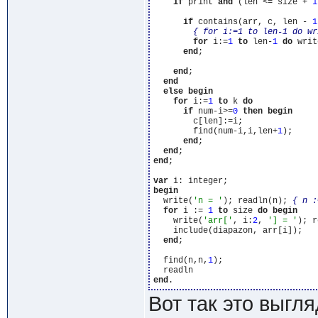
if
 print 
and
 (len <= size + 
1
if
 contains(arr, c, len - 
1
{ for i:=1 to len-1 do wr
for
 i:=
1
to
 len-
1
do
 writ
end
;

end
;

end
else
begin
for
 i:=
1
to
 k 
do
if
 num-i>=
0
then
begin
        c[len]:=i;

        find(num-i,i,len+
1
);

end
;

end
end
;

var
begin
  write(
'n = '
); readln(n); 
{ n :
for
 i := 
1
to
 size 
do
begin
    write(
'arr['
, i:
2
, 
'] = '
); r
    include(diapazon, arr[i]);

end
;

  find(n,n,
1
);

end
Вот так это выгля