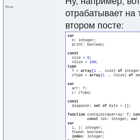
Ну, например, во
Гость
отрабатывает на 
втором посте:
var
  n: integer;

  print: boolean;

const
  size = 
6
;

  cSize = 
100
type
  T = 
array
[
1
 .. size] 
of
 integer;
  cType = 
array
[
1
 .. cSize] 
of
 sm
var
  arr: T;

  c: cType;

const
  diapazon: 
set
of
 byte = [];

function
 contains(myArray: T; 
con
const
 len: integer; 
var
var
  i, j: integer;

  found: boolean;

index