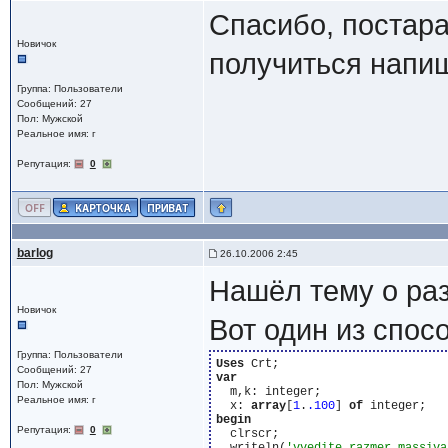
Спасибо, постара
Новичок
получиться напиш
Группа: Пользователи
Сообщений: 27
Пол: Мужской
Реальное имя: г
Репутация:
0
barlog
26.10.2006 2:45
Нашёл тему о ра
Новичок
Вот один из спос
Группа: Пользователи
Uses
Сообщений: 27
var
Пол: Мужской
  m,k: integer;

Реальное имя: г
  x: 
array
[
1
.
.100
] 
of
begin
Репутация:
0
  clrscr;
