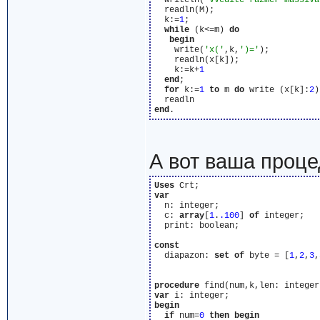
  writeln(
'vvedite razmer massiva
  readln(M);

  k:=
1
;

while
 (k<=m) 
do
begin
    write(
'x('
,k,
')='
);

    readln(x[k]);

    k:=k+
1
end
;

for
 k:=
1
to
 m 
do
 write (x[k]:
2
)
end
А вот ваша проц
Uses
var
  n: integer;

  c: 
array
[
1
.
.100
] 
of
 integer;

  print: boolean;

const
  diapazon: 
set
of
 byte = [
1
,
2
,
3
,
procedure
var
begin
if
 num=
0
then
begin