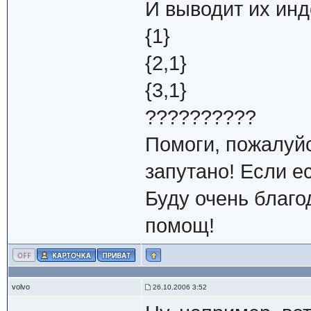
И выводит их ин
{1}
{2,1}
{3,1}
??????????
Помоги, пожалуйс
запутано! Если е
Буду очень благо
помощ!
volvo
26.10.2006 3:52