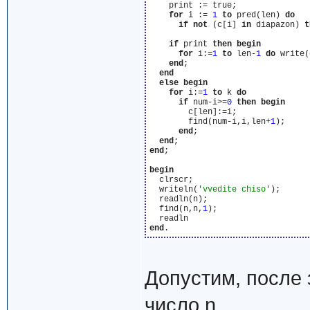
    print := true;

for
 i := 
1
to
 pred(len) 
do
if
not
 (c[i] 
in
 diapazon) 
t
if
 print 
then
begin
for
 i:=
1
to
 len-
1
do
 write(
end
;

end
else
begin
for
 i:=
1
to
 k 
do
if
 num-i>=
0
then
begin
        c[len]:=i;

        find(num-i,i,len+
1
);

end
;

end
end
;

begin
  clrscr;

  writeln(
'vvedite chiso'
);

  readln(n);

  find(n,n,
1
);

end
Допустим, после
число n.