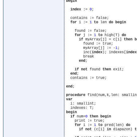
begin
index
 := 
0
;

  contains := false;

for
 i := 
1
to
 len 
do
begin
    found := false;

for
 j := 
1
to
 high(T) 
do
if
 myArray[j] = c[i] 
then
b
        found := true;

        myArray[j] := -
1
;

        inc(
index
); indexes[
index
        break

end
;

if
not
 found 
then
 exit;

end
;

  contains := true;

end
;

procedure
var
  i: smallint;

begin
if
 num=
0
then
begin
    print := true;

for
 i := 
1
to
 pred(len) 
do
if
not
 (c[i] 
in
 diapazon) 
t