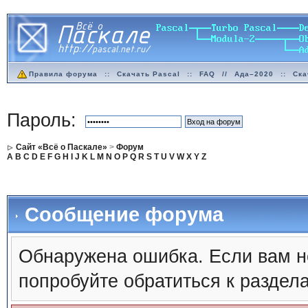
Правила форума
::
Скачать Pascal
::
FAQ
//
Ада–2020
::
Ска
Пароль:
Сайт «Всё о Паскале»
>
Форум
A
B
C
D
E
F
G
H
I
J
K
L
M
N
O
P
Q
R
S
T
U
V
W
X
Y
Z
Сообщение форума
Обнаружена ошибка. Если вам н
попробуйте обратиться к раздел